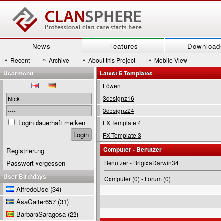
News
Features
Download
»
»
»
»
Recent
Archive
About this Project
Mobile View
Usermenu
Latest 5 Templates
Löwen
3designz16
3designz24
Login dauerhaft merken
FX Template 4
FX Template 3
Computer - Benutzer
Registrierung
Passwort vergessen
Benutzer -
BrigidaDarwin34
User Birthdays
Computer (0) -
Forum
(0)
AlfredoUse
(34)
AsaCarter657
(31)
BarbaraSaragosa
(22)