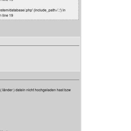
system/database/.php' (include_path='.:') in
n line 19
g ( länder ) datein nicht hochgeladen hast bzw