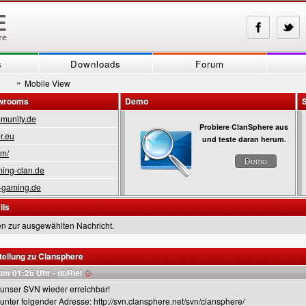
s
Downloads
Forum
»
Mobile View
owrooms
Demo
munity.de
Probiere ClanSphere aus
r.eu
und teste daran herum.
om/
Demo
ing-clan.de
-gaming.de
ils
en zur ausgewählten Nachricht.
ellung zu Clansphere
um 01:26 Uhr -
duRiel
t unser SVN wieder erreichbar!
s unter folgender Adresse: http://svn.clansphere.net/svn/clansphere/