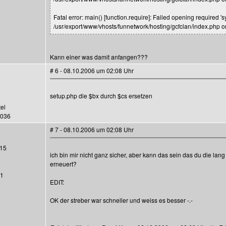
Fatal error: main() [function.require]: Failed opening required '
/usr/export/www/vhosts/funnetwork/hosting/gcfclan/index.php o
Kann einer was damit anfangen???
# 6 - 08.10.2006 um 02:08 Uhr
setup.php die $bx durch $cs ersetzen
tel
0036
# 7 - 08.10.2006 um 02:08 Uhr
15
ich bin mir nicht ganz sicher, aber kann das sein das du die lan
erneuert?
21
EDIT:
OK der streber war schneller und weiss es besser -.-