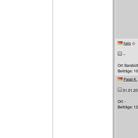
hajo
--
Ort: Barsbüt
Beiträge: 1
Passi K.
01.01.20
Ort: -
Beiträge: 1