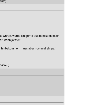
iert)
 das waren, würde ich gerne aus dem kompletten
as? wenn ja wie?
tion hinbekommen, muss aber nochmal ein par
ditiert)