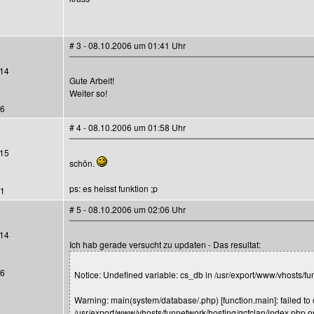
# 3 - 08.10.2006 um 01:41 Uhr
14
Gute Arbeit!
Weiter so!
26
# 4 - 08.10.2006 um 01:58 Uhr
15
schön.
ps: es heisst funktion ;p
21
# 5 - 08.10.2006 um 02:06 Uhr
14
Ich hab gerade versucht zu updaten - Das resultat:
26
Notice: Undefined variable: cs_db in /usr/export/www/vhosts/fu
Warning: main(system/database/.php) [function.main]: failed to o
/usr/export/www/vhosts/funnetwork/hosting/gcfclan/index.php o