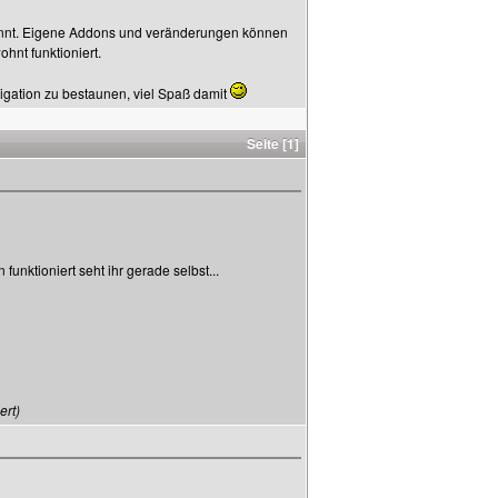
nannt. Eigene Addons und veränderungen können
hnt funktioniert.
avigation zu bestaunen, viel Spaß damit
Seite [1]
unktioniert seht ihr gerade selbst...
ert)