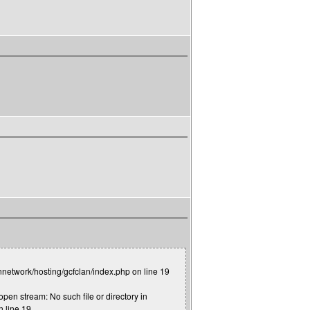
nnetwork/hosting/gcfclan/index.php on line 19
pen stream: No such file or directory in
n line 19