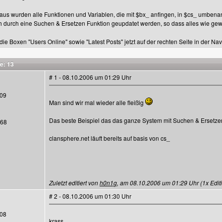
aus wurden alle Funktionen und Variablen, die mit $bx_ anfingen, in $cs_ umbe
h durch eine Suchen & Ersetzen Funktion geupdatet werden, so dass alles wie gewo
die Boxen "Users Online" sowie "Latest Posts" jetzt auf der rechten Seite in der N
e: 13
# 1 - 08.10.2006 um 01:29 Uhr
09
Man sind wir mal wieder alle fleißig
Das beste Beispiel das das ganze System mit Suchen & Ersetzen f
068
clansphere.net läuft bereits auf basis von cs_
Zuletzt editiert von
h0n1g
, am 08.10.2006 um 01:29 Uhr (1x Editi
# 2 - 08.10.2006 um 01:30 Uhr
08
krass