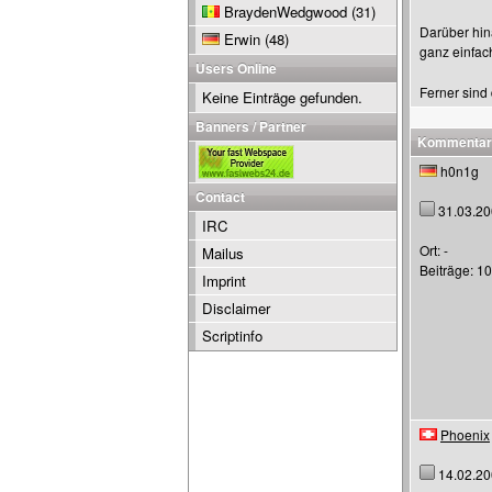
BraydenWedgwood
(31)
Darüber hin
Erwin
(48)
ganz einfac
Users Online
Ferner sind 
Keine Einträge gefunden.
Banners / Partner
Kommentar
h0n1g
Contact
31.03.20
IRC
Ort: -
Mailus
Beiträge: 1
Imprint
Disclaimer
Scriptinfo
Phoenix
14.02.20