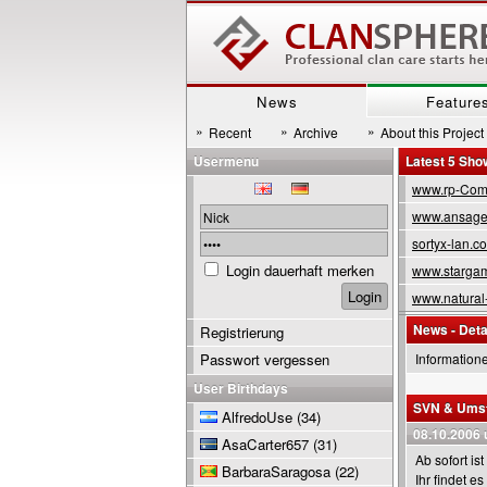
News
Feature
»
»
»
Recent
Archive
About this Project
Usermenu
Latest 5 Sh
www.rp-Com
www.ansage
sortyx-lan.c
Login dauerhaft merken
www.stargam
www.natural
News - Deta
Registrierung
Passwort vergessen
Information
User Birthdays
SVN & Umst
AlfredoUse
(34)
08.10.2006 
AsaCarter657
(31)
Ab sofort is
BarbaraSaragosa
(22)
Ihr findet e