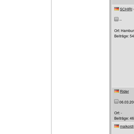
SCHIRI
--
Ort: Hambu
Beiträge: 5
Rider
06.03.20
Ort: -
Beiträge: 4
maikoldi