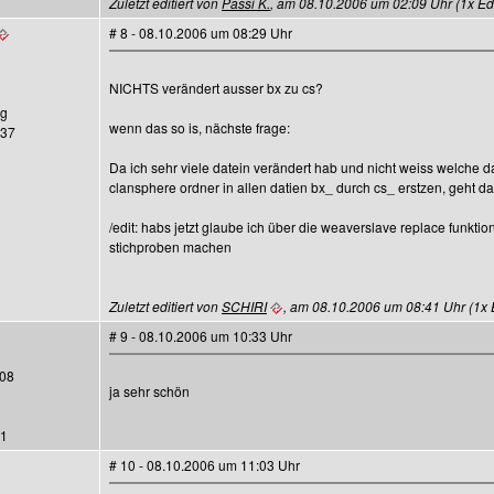
Zuletzt editiert von
Passi K.
, am 08.10.2006 um 02:09 Uhr (1x Edit
# 8 - 08.10.2006 um 08:29 Uhr
NICHTS verändert ausser bx zu cs?
rg
wenn das so is, nächste frage:
437
Da ich sehr viele datein verändert hab und nicht weiss welche
clansphere ordner in allen datien bx_ durch cs_ erstzen, geht d
/edit: habs jetzt glaube ich über die weaverslave replace funk
stichproben machen
Zuletzt editiert von
SCHIRI
, am 08.10.2006 um 08:41 Uhr (1x E
# 9 - 08.10.2006 um 10:33 Uhr
08
ja sehr schön
61
# 10 - 08.10.2006 um 11:03 Uhr