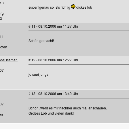
13
super!!genau so ists richtig
dickes lob
erg
03
# 11 - 08.10.2006 um 11:37 Uhr
11
Schön gemacht!
hofen
.de| Iceman
# 12 - 08.10.2006 um 12:27 Uhr
07
jo supi jungs.
# 13 - 08.10.2006 um 13:49 Uhr
07
Schön, werd es mir nachher auch mal anschauen.
Großes Lob und vielen dank!
en