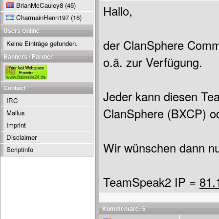
BrianMcCauley8
(45)
Hallo,
CharmainHenn197
(16)
Users Online
der ClanSphere Commun
Keine Einträge gefunden.
Banners / Partner
o.ä. zur Verfügung.
Contact
Jeder kann diesen Te
IRC
ClanSphere (BXCP) ode
Mailus
Imprint
Disclaimer
Wir wünschen dann nu
Scriptinfo
TeamSpeak2 IP =
81.
Kommentare: 6