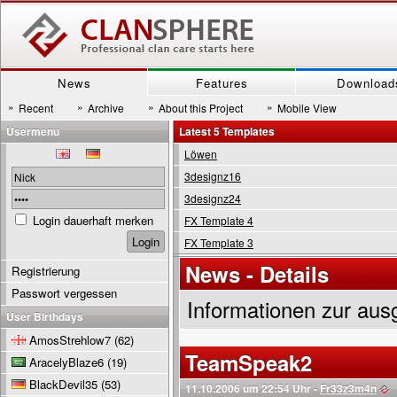
News
Features
Download
»
»
»
»
Recent
Archive
About this Project
Mobile View
Usermenu
Latest 5 Templates
Löwen
3designz16
3designz24
Login dauerhaft merken
FX Template 4
FX Template 3
News - Details
Registrierung
Passwort vergessen
Informationen zur aus
User Birthdays
AmosStrehlow7
(62)
TeamSpeak2
AracelyBlaze6
(19)
BlackDevil35
(53)
11.10.2006 um 22:54 Uhr -
Fr33z3m4n