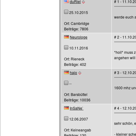
duRiel
# 1 - 11.10.
25.10.2015
werde euch am
Ort: Cambridge
Beiträge: 7806
Neurologe
# 2 - 11.10.
10.11.2016
*hoil* muss 
angehen will 
Ort: Rieneck
Beiträge: 402
hajo
# 3 - 12.10.
--
1600 mhz und
Ort: Barsbüttel
Beiträge: 10036
InSaNe`
# 4 - 12.10.
12.06.2007
sehr schön, e
Ort: Keineangab
- kleiner sche
Beiträge: 130