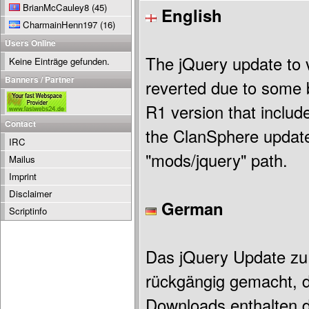
BrianMcCauley8
(45)
English
CharmainHenn197
(16)
Users Online
The jQuery update to 
Keine Einträge gefunden.
Banners / Partner
reverted due to some b
R1 version that inclu
Contact
the ClanSphere update f
IRC
"mods/jquery" path.
Mailus
Imprint
Disclaimer
German
Scriptinfo
Das jQuery Update zu 
rückgängig gemacht, d
Downloads enthalten d