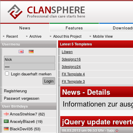
News
Features
Download
»
»
»
»
Recent
Archive
About this Project
Mobile View
Usermenu
Latest 5 Templates
Löwen
3designz16
3designz24
Login dauerhaft merken
FX Template 4
FX Template 3
News - Details
Registrierung
Passwort vergessen
Informationen zur aus
User Birthdays
AmosStrehlow7
(62)
jQuery update rever
AracelyBlaze6
(19)
BlackDevil35
(53)
08.03.2013 um 06:53 Uhr -
hajo