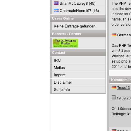
BrianMcCauley8
(45)
The PHP Team
also the de
CharmainHenn197
(16)
instead for 
Users Online
name. This 
older versio
Keine Einträge gefunden.
Banners / Partner
German
Das PHP Tea
von 5.4 aus 
Contact
Wechsel auf
IRC
setup.php a
2011.4 ist b
Mailus
Imprint
Kommentar
Disclaimer
Tress13
Scriptinfo
19.09.20
Ort: Lüdens
Beiträge: 3
hajo