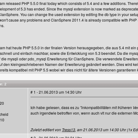
 released PHP 5.5.0 final today which consists of 5.4 and a few additions. Therefo
velopment of 5.3 has ended. Since the mysql extension is now marked as depreca
ClanSphere. You can change the used extension by editing the db type in your setu
won't cause any problems and ClanSphere 2011.4 is already compatible with PHP 5.
ns.
m hat heute PHP 5.5.0 in der finalen Version herausgegeben, die aus 5.4 mit ein
schnell und einfach machbar, sowie die Entwicklung von 5.3 beendet. Da die mysql 
 die mysqli oder pdo_mysql Erweiterung für ClanSphere. Die verwendete Erweiter
uf den kleingeschriebenen Namen der Erweiterung geändert werden. Dies wird k
ereits kompatibel mit PHP 5.5 wobei wir dies nicht für ältere Versionen garantieren
e: 2
# 1 - 21.06.2013 um 14:30 Uhr
20
Ich habe gelesen, dass es zu
"inkompatibilitäten mit früheren Ve
auch irgendwie betroffen von, wenn auch vlt nur die externen M
cheid
110
Zuletzt editiert von
Tress13
, am 21.06.2013 um 14:30 Uhr (1x Edit
# 2 - 21.06.2013 um 21:21 Uhr