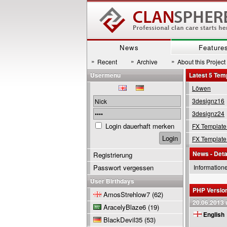
News
Feature
»
»
»
Recent
Archive
About this Project
Usermenu
Latest 5 Tem
Löwen
3designz16
3designz24
Login dauerhaft merken
FX Template
FX Template
News - Deta
Registrierung
Passwort vergessen
Information
User Birthdays
PHP Version 
AmosStrehlow7
(62)
20.06.2013 
AracelyBlaze6
(19)
English
BlackDevil35
(53)