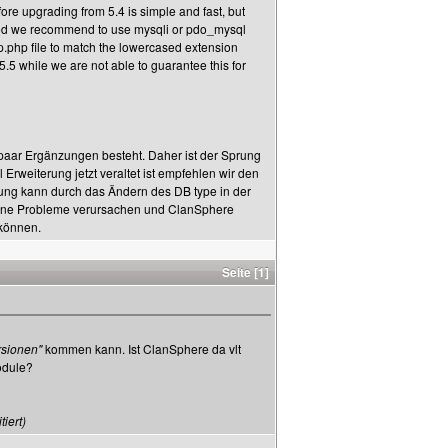
re upgrading from 5.4 is simple and fast, but
ted we recommend to use mysqli or pdo_mysql
p.php file to match the lowercased extension
5 while we are not able to guarantee this for
 paar Ergänzungen besteht. Daher ist der Sprung
Erweiterung jetzt veraltet ist empfehlen wir den
ung kann durch das Ändern des DB type in der
eine Probleme verursachen und ClanSphere
 können.
Seite [1]
rsionen"
kommen kann. Ist ClanSphere da vlt
odule?
iert)