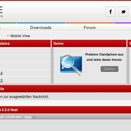
s
Downloads
Forum
»
Mobile View
plates
Demo
Probiere ClanSphere aus
und teste daran herum.
Demo
 4
 3
ils
en zur ausgewählten Nachricht.
5.5.0 final
um 23:44 Uhr -
hajo