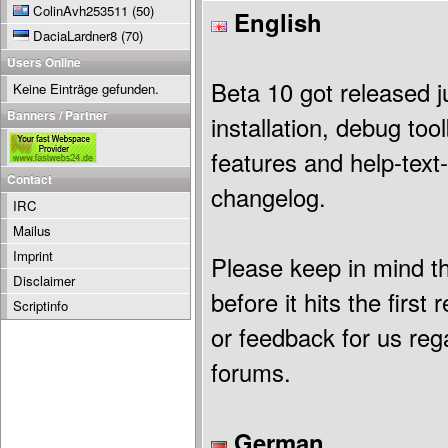
ColinAvh253511
(50)
English
DaciaLardner8
(70)
Users Online
Beta 10 got released j
Keine Einträge gefunden.
Banners / Partner
installation, debug to
features and help-text
Contact
changelog.
IRC
Mailus
Imprint
Please keep in mind t
Disclaimer
before it hits the firs
Scriptinfo
or feedback for us reg
forums.
German