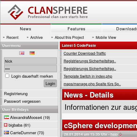
News
Features
Download
»
»
»
»
Recent
Archive
About this Project
Mobile View
Usermenu
Latest 5 CodePaste
Counter Download-Traffic
Registrierungs Sicherheitsfrag..
Registrierungs Sicherheitsfrag..
Login dauerhaft merken
Template Switch in index.php
maps/manage.php Spalte fürs Sp..
News - Details
Registrierung
Passwort vergessen
Informationen zur aus
User Birthdays
AlexandraMoose4
(19)
cSphere development
bigbaba
(61)
CarrieDummer
(73)
28.01.2014 um 15:35 Uhr -
hajo