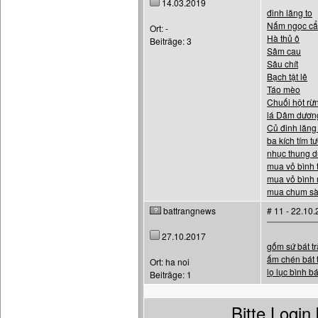
14.03.2019
đinh lăng to
Nấm ngọc c
Ort: -
Hà thủ ô
Beiträge: 3
Sâm cau
Sâu chít
Bạch tật lê
Táo mèo
Chuối hột rừ
lá Dâm dươn
Củ đinh lăng
ba kích tím tư
nhục thung 
mua vỏ bình t
mua vỏ bình 
mua chum sà
battrangnews
# 11 - 22.10
27.10.2017
gốm sứ bát t
ấm chén bát 
Ort: ha noi
lọ lục bình bá
Beiträge: 1
Bitte Logi