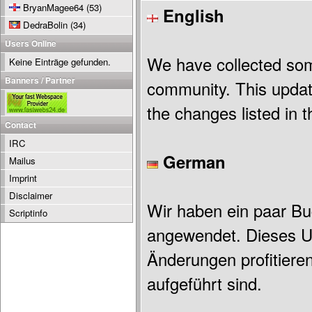
BryanMagee64
(53)
English
DedraBolin
(34)
Users Online
We have collected so
Keine Einträge gefunden.
Banners / Partner
community. This update 
the changes listed in 
Contact
IRC
German
Mailus
Imprint
Disclaimer
Wir haben ein paar B
Scriptinfo
angewendet. Dieses Up
Änderungen profitiere
aufgeführt sind.