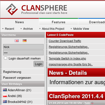
News
Features
Download
»
»
»
»
Recent
Archive
About this Project
Mobile View
Usermenu
Latest 5 CodePaste
Counter Download-Traffic
Registrierungs Sicherheitsfrag..
Registrierungs Sicherheitsfrag..
Login dauerhaft merken
Template Switch in index.php
maps/manage.php Spalte fürs Sp..
News - Details
Registrierung
Passwort vergessen
Informationen zur aus
User Birthdays
AdamAllman
(21)
ClanSphere 2011.4.4
André
(35)
Brooke34H42
(31)
21.04.2014 um 19:40 Uhr -
hajo