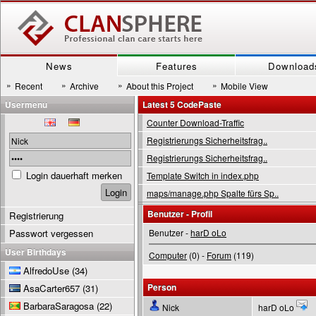
News
Features
Download
»
»
»
»
Recent
Archive
About this Project
Mobile View
Usermenu
Latest 5 CodePaste
Counter Download-Traffic
Registrierungs Sicherheitsfrag..
Registrierungs Sicherheitsfrag..
Login dauerhaft merken
Template Switch in index.php
maps/manage.php Spalte fürs Sp..
Benutzer - Profil
Registrierung
Passwort vergessen
Benutzer -
harD oLo
User Birthdays
Computer
(0) -
Forum
(119)
AlfredoUse
(34)
Person
AsaCarter657
(31)
BarbaraSaragosa
(22)
Nick
harD oLo