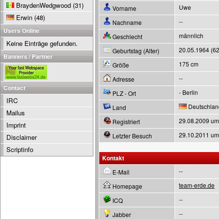
BraydenWedgwood
(31)
Uwe
Vorname
Erwin
(48)
--
Nachname
Users Online
männlich
Geschlecht
Keine Einträge gefunden.
20.05.1964 (62
Geburtstag (Alter)
Banners / Partner
175 cm
Größe
--
Adresse
Contact
- Berlin
PLZ - Ort
IRC
Deutschlan
Land
Mailus
29.08.2009 um
Registriert
Imprint
29.10.2011 um
Letzter Besuch
Disclaimer
Scriptinfo
Kontakt
--
E-Mail
team-erde.de
Homepage
--
ICQ
--
Jabber