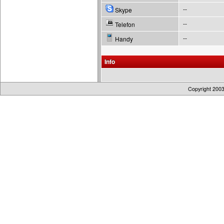
--
Skype
--
Telefon
--
Handy
Info
Copyright 200