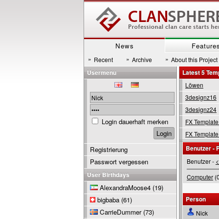
News
Feature
»
»
»
Recent
Archive
About this Project
Usermenu
Latest 5 Tem
Löwen
3designz16
3designz24
Login dauerhaft merken
FX Template
FX Template
Benutzer - P
Registrierung
Passwort vergessen
Benutzer -
<
User Birthdays
Computer
(0
AlexandraMoose4
(19)
Person
bigbaba
(61)
CarrieDummer
(73)
Nick