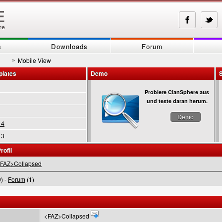
s
Downloads
Forum
»
Mobile View
plates
Demo
Probiere ClanSphere aus
und teste daran herum.
Demo
 4
 3
rofil
FAZ>Collapsed
) -
Forum
(1)
<FAZ>Collapsed