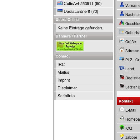
ColinAvh253511
(50)
Vornam
DaciaLardner8
(70)
Nachna
Users Online
Geschle
Keine Einträge gefunden.
Geburtsta
Banners / Partner
Größe
Adresse
Contact
PLZ - Or
IRC
Land
Mailus
Registrie
Imprint
Letzter 
Disclaimer
Scriptinfo
Kontakt
E-Mail
Homepa
ICQ
Jabber