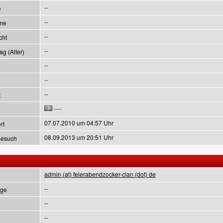
--
e
--
me
--
cht
--
g (Alter)
--
--
--
t
----
07.07.2010 um 04:57 Uhr
rt
08.09.2013 um 20:51 Uhr
Besuch
admin (at) feierabendzocker-clan (dot) de
--
ge
--
--