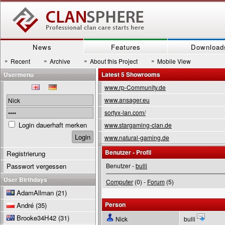
News
Features
Download
»
»
»
»
Recent
Archive
About this Project
Mobile View
Usermenu
Latest 5 Showrooms
www.rp-Community.de
www.ansager.eu
sortyx-lan.com/
Login dauerhaft merken
www.stargaming-clan.de
www.natural-gaming.de
Benutzer - Profil
Registrierung
Passwort vergessen
Benutzer -
bulli
User Birthdays
Computer
(0) -
Forum
(5)
AdamAllman
(21)
Person
André
(35)
Brooke34H42
(31)
Nick
bulli