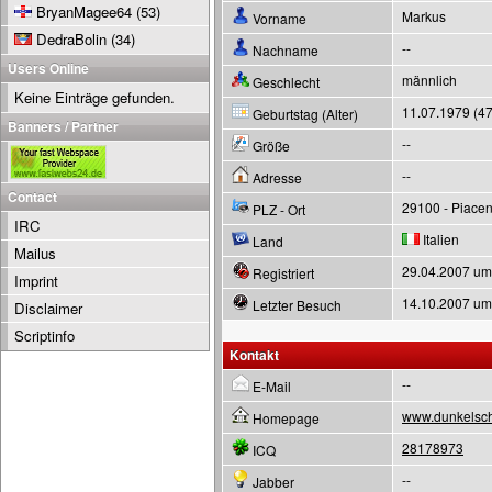
BryanMagee64
(53)
Markus
Vorname
DedraBolin
(34)
--
Nachname
Users Online
männlich
Geschlecht
Keine Einträge gefunden.
11.07.1979 (47
Geburtstag (Alter)
Banners / Partner
--
Größe
--
Adresse
Contact
29100 - Piace
PLZ - Ort
IRC
Italien
Land
Mailus
29.04.2007 um
Registriert
Imprint
14.10.2007 um
Letzter Besuch
Disclaimer
Scriptinfo
Kontakt
--
E-Mail
www.dunkelsc
Homepage
28178973
ICQ
--
Jabber