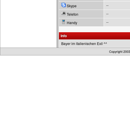
--
Skype
--
Telefon
--
Handy
Info
Bayer im italienischen Exil ^^
Copyright 200