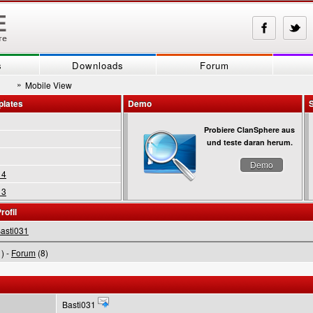
s
Downloads
Forum
»
Mobile View
plates
Demo
Probiere ClanSphere aus
und teste daran herum.
Demo
 4
 3
rofil
asti031
) -
Forum
(8)
Basti031