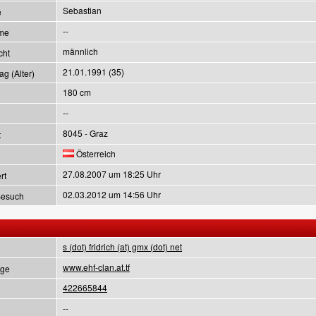
Sebastian
e
--
me
männlich
cht
21.01.1991 (35)
g (Alter)
180 cm
--
8045 - Graz
t
Österreich
27.08.2007 um 18:25 Uhr
rt
02.03.2012 um 14:56 Uhr
Besuch
s (dot) fridrich (at) gmx (dot) net
www.ehf-clan.at.tf
ge
422665844
--