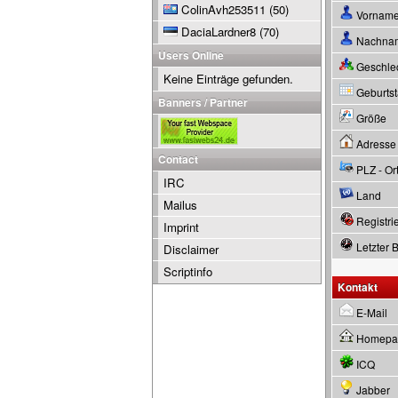
ColinAvh253511
(50)
Vornam
DaciaLardner8
(70)
Nachna
Users Online
Geschle
Keine Einträge gefunden.
Geburtsta
Banners / Partner
Größe
Adresse
Contact
PLZ - Or
IRC
Land
Mailus
Registrie
Imprint
Letzter 
Disclaimer
Scriptinfo
Kontakt
E-Mail
Homepa
ICQ
Jabber