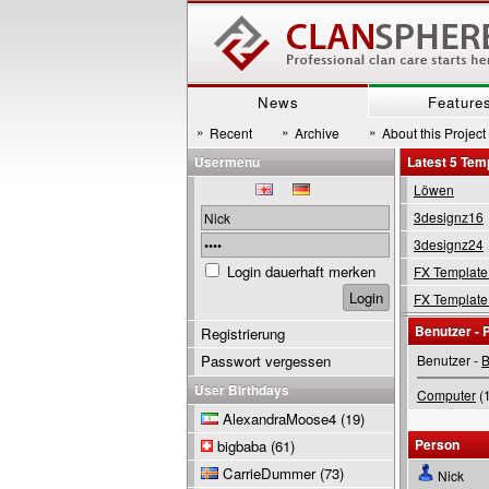
News
Feature
»
»
»
Recent
Archive
About this Project
Usermenu
Latest 5 Tem
Löwen
3designz16
3designz24
Login dauerhaft merken
FX Template
FX Template
Benutzer - P
Registrierung
Passwort vergessen
Benutzer -
B
User Birthdays
Computer
(1
AlexandraMoose4
(19)
Person
bigbaba
(61)
CarrieDummer
(73)
Nick