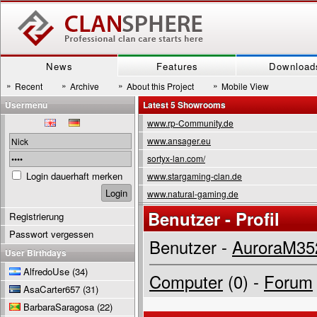
News
Features
Download
»
»
»
»
Recent
Archive
About this Project
Mobile View
Usermenu
Latest 5 Showrooms
www.rp-Community.de
www.ansager.eu
sortyx-lan.com/
Login dauerhaft merken
www.stargaming-clan.de
www.natural-gaming.de
Benutzer - Profil
Registrierung
Passwort vergessen
Benutzer -
AuroraM35
User Birthdays
AlfredoUse
(34)
Computer
(0) -
Forum
AsaCarter657
(31)
BarbaraSaragosa
(22)