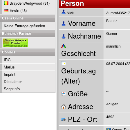
Person
BraydenWedgwood
(31)
Erwin
(48)
Nick
AuroraM3521
Users Online
Vorname
Beatriz
Keine Einträge gefunden.
Banners / Partner
Nachname
Garner
männlich
Geschlecht
Contact
IRC
08.07.2004 (22
Mailus
Geburtstag
Imprint
(Alter)
Disclaimer
Scriptinfo
Größe
--
Adresse
Adligen
PLZ - Ort
4892 -
Kongo, Dem