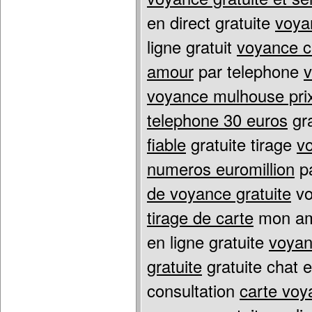
en direct gratuite
voya
ligne gratuit
voyance ca
amour
par telephone
v
voyance mulhouse pri
telephone 30 euros
gra
fiable
gratuite tirage
vo
numeros euromillion
pa
de voyance gratuite
vo
tirage de carte
mon am
en ligne gratuite
voyan
gratuite
gratuite chat 
consultation
carte voy