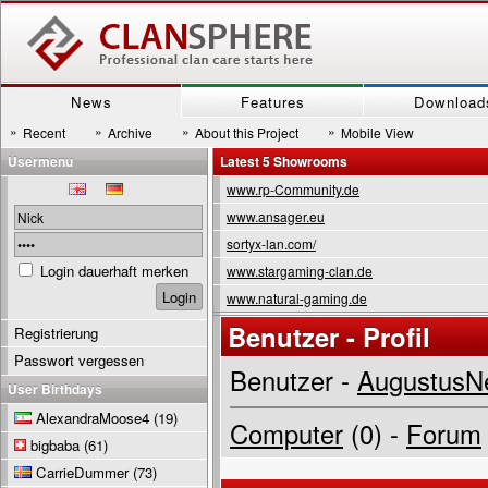
News
Features
Download
»
»
»
»
Recent
Archive
About this Project
Mobile View
Usermenu
Latest 5 Showrooms
www.rp-Community.de
www.ansager.eu
sortyx-lan.com/
Login dauerhaft merken
www.stargaming-clan.de
www.natural-gaming.de
Benutzer - Profil
Registrierung
Passwort vergessen
Benutzer -
AugustusN
User Birthdays
AlexandraMoose4
(19)
Computer
(0) -
Forum
bigbaba
(61)
CarrieDummer
(73)