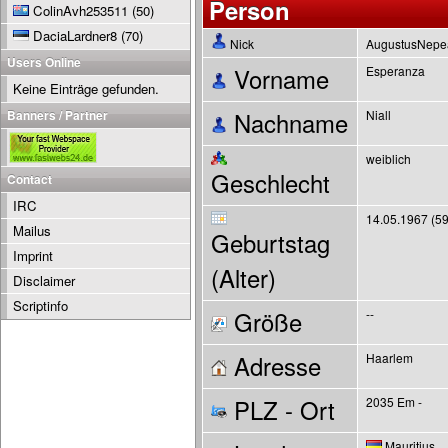
Person
ColinAvh253511
(50)
DaciaLardner8
(70)
Nick
AugustusNep
Users Online
Vorname
Esperanza
Keine Einträge gefunden.
Banners / Partner
Nachname
Niall
weiblich
Geschlecht
Contact
IRC
14.05.1967 (59
Mailus
Geburtstag
Imprint
(Alter)
Disclaimer
Scriptinfo
Größe
--
Adresse
Haarlem
PLZ - Ort
2035 Em -
Mauritius