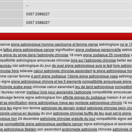
--
0357 2388227
0357 2388227
issance
signe astrologique homme capricorne et femme vierge
astrologique
ne le 1
es
tattoo signe astrologique cancer
signification
signe zodiaque personnalite
astrol
le signe du singe dans l'astrologie chinoise
18 mars
signe zodiaque 25 novembre
a
patibilite astrologique amoureuse chinoise
livre sur l'astrologie chinoise
belier as
 taureau
ciel astrologique du jour
de quel signe astrologique suis je test
livre astrol
hinoise tigre
siderale
calcul astrologie chinoise ascendant
le signe astrologique lio
mme cancer femme
4 avril signe zodiaque
13eme signe astrologique nasa
astrolo
e signe
signe astrologique chinois et les 5 elements
compatibilite amoureuse signe
trologie arabe epee
chinoise calcul ascendant
jeu de tarot astrologique
compatibil
e taureau cancer
meilleur livre pour apprendre l'astrologie
compatibilite amoureuse
atouage femme signe astrologique lion
affinite signes du zodiaque
maison 4 en po
et sa signification
signe astrologique maya sec
symbole astrologique chinois
16 m
igne feu
signe lion femme
astrologie de demain gratuit
astrologie chinoise lapin ch
rologie uranus en taureau
du jour
astrologie chinoise buffle de feu
quel est le signe
ogique lion
24 decembre
astrologie chinoise gratuite du jour
compatibilite signe as
ee
compatibilite signe astrologique sagittaire cancer
signe astrologique et ascend
ne astrologique tibetain
son ascendant
andromede astrologie
chinoise
astrologie c