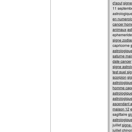
d'aout
signe
11 septemb
astrologiqu
en numerol
cancer ho
animaux
as
ephemeride 
signe zodia
capricorne
astrologique
saturne mai
date cancer
signe astrol
test quel si
scorpion
si
astrologiqu
homme capr
astrologiqu
astrologique
ascendant a
maison 12
e
sagittaire
si
astrologiqu
juillet
signe
juillet
chino