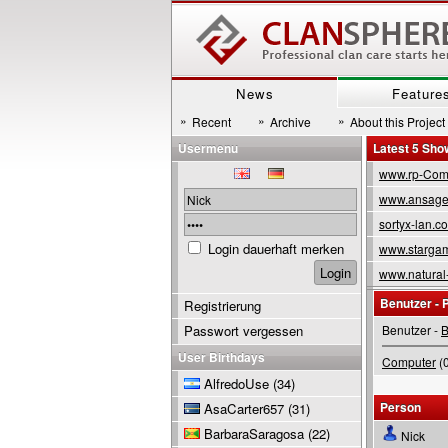
News
Feature
»
»
»
Recent
Archive
About this Project
Usermenu
Latest 5 Sh
www.rp-Com
www.ansage
sortyx-lan.c
Login dauerhaft merken
www.stargam
www.natural
Benutzer - P
Registrierung
Passwort vergessen
Benutzer -
B
User Birthdays
Computer
(0
AlfredoUse
(34)
Person
AsaCarter657
(31)
BarbaraSaragosa
(22)
Nick