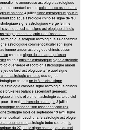
ompatibilite amoureuse astrologie
astrologique
ogique ascendant chinois
calculer ses ascendants
logique balance
4 juillet
signe astrologique pour le
endant
zodiaque
astrologie chinoise signe de feu
astrologique
signe astrologique vierge
femme
savoir quel est son signe astrologique chinois
 astrologique homme
calcul de l'ascendant
 astrologique scorpion
astrologique 14 decembre
igne astrologique
comment calculer son signe
seau femme amour
astrologique chinois et son
inoise
chinoise
signe du zodiaque poisson
elier
chinois
affinites astrologique
signe astrologie
rologique vierge et scorpion
astrologique amour
ue
jeu de tarot astrologique
terre
quel signe
n chien astrologie chinoise
des signes
trologique chinois
ne le 8 octobre signe
gne astrologie chinoise
signe astrologique chinois
nce bruxelles
balance ascendant gemeaux
ogique chinois et element
astrologie carte du ciel
 pour 19 mai
andromede astrologie
3 juillet
trologique cancer et son ascendant
calculez
igne zodiaque mois de septembre
13 avril signe
element
calcul noeud lunaire astrologie
astrologie
que taureau homme
astrologie bebe scorpion
le
logique du 27 juin
le signe astrologique du moi