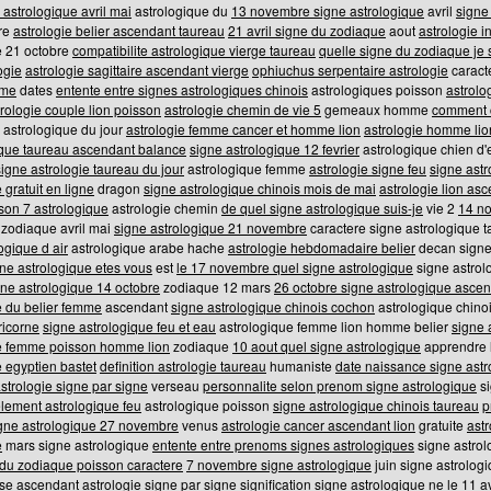
 astrologique avril mai
astrologique du
13 novembre signe astrologique
avril
signe
re
astrologie belier ascendant taureau
21 avril signe du zodiaque
aout
astrologie i
e 21 octobre
compatibilite astrologique vierge taureau
quelle signe du zodiaque je 
ogie
astrologie sagittaire ascendant vierge
ophiuchus serpentaire astrologie
caract
mme
dates
entente entre signes astrologiques chinois
astrologiques poisson
astrol
trologie couple lion poisson
astrologie chemin de vie 5
gemeaux homme
comment c
astrologique du jour
astrologie femme cancer et homme lion
astrologie homme li
que taureau ascendant balance
signe astrologique 12 fevrier
astrologique chien d
signe astrologie taureau du jour
astrologique femme
astrologie signe feu
signe ast
 gratuit en ligne
dragon
signe astrologique chinois mois de mai
astrologie lion as
son 7 astrologique
astrologie chemin
de quel signe astrologique suis-je
vie 2
14 no
zodiaque avril mai
signe astrologique 21 novembre
caractere signe astrologique 
ogique d air
astrologique arabe hache
astrologie hebdomadaire belier
decan signe 
gne astrologique etes vous
est
le 17 novembre quel signe astrologique
signe astrolo
gne astrologique 14 octobre
zodiaque 12 mars
26 octobre signe astrologique asce
e du belier femme
ascendant
signe astrologique chinois cochon
astrologique chino
icorne
signe astrologique feu et eau
astrologique femme lion homme belier
signe 
e femme poisson homme lion
zodiaque
10 aout quel signe astrologique
apprendre l
 egyptien bastet
definition astrologie taureau
humaniste
date naissance signe astr
strologie signe par signe
verseau
personnalite selon prenom signe astrologique
si
lement astrologique feu
astrologique poisson
signe astrologique chinois taureau
p
gne astrologique 27 novembre
venus
astrologie cancer ascendant lion
gratuite
ast
e
mars signe astrologique
entente entre prenoms signes astrologiques
signe astro
 du zodiaque poisson caractere
7 novembre signe astrologique
juin signe astrolog
ise
ascendant astrologie signe par signe
signification
signe astrologique ne le 11 av