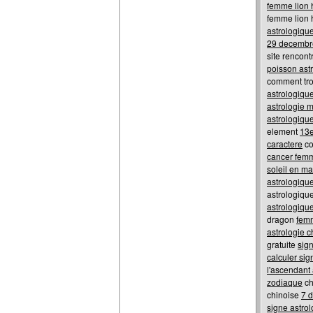
femme lion
femme lion
astrologiqu
29 decembr
site rencont
poisson ast
comment tr
astrologiqu
astrologie 
astrologiqu
element
13e
caractere
co
cancer fem
soleil en ma
astrologique
astrologiqu
astrologiqu
dragon
femm
astrologie 
gratuite
sig
calculer sig
l'ascendant
zodiaque
ch
chinoise
7 
signe astro