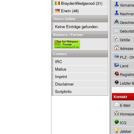
BraydenWedgwood
(31)
Vornam
Erwin
(48)
Nachna
Users Online
Geschle
Keine Einträge gefunden.
Geburtsta
Banners / Partner
Größe
Adresse
Contact
PLZ - Or
IRC
Land
Mailus
Registrie
Imprint
Letzter 
Disclaimer
Scriptinfo
Kontakt
E-Mail
Homepa
ICQ
Jabber