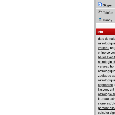
Skype
Telefon
Handy
Info
date de na
astrologiqu
verseau
ne
chinoise
com
belier avec
astrologie c
verseau ho
astrologiqu
zodiaque
as
astrologiqu
capricorne
t
l'ascendant 
astrologie s
taureau
ast
signe astrol
personnalis
calculer sig