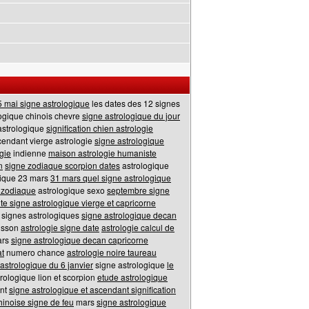
5 mai signe astrologique
les dates des 12 signes
ogique chinois chevre
signe astrologique du jour
strologique
signification chien astrologie
cendant vierge astrologie
signe astrologique
ogie
indienne
maison astrologie humaniste
n
signe zodiaque scorpion dates
astrologique
gique 23 mars
31 mars quel signe astrologique
 zodiaque
astrologique sexo
septembre signe
ite signe astrologique vierge et capricorne
 signes astrologiques
signe astrologique decan
isson
astrologie signe date
astrologie calcul de
ars
signe astrologique decan capricorne
at
numero chance
astrologie noire taureau
 astrologique du 6 janvier
signe astrologique
le
trologique lion et scorpion
etude astrologique
ant
signe astrologique et ascendant signification
hinoise signe de feu
mars
signe astrologique