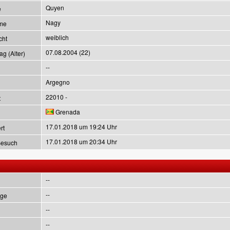
Quyen
e
Nagy
me
weiblich
cht
07.08.2004 (22)
g (Alter)
--
Argegno
22010 -
t
Grenada
17.01.2018 um 19:24 Uhr
rt
17.01.2018 um 20:34 Uhr
Besuch
--
--
ge
--
--