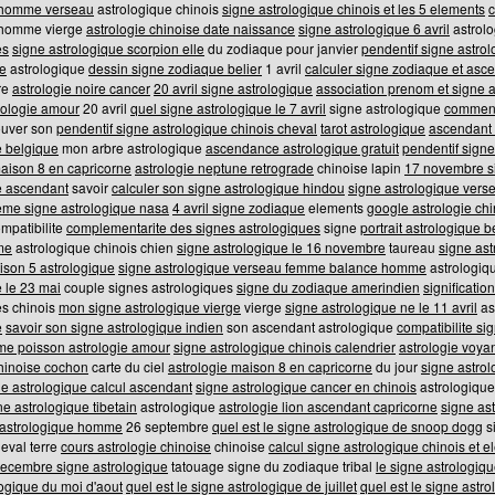
 homme verseau
astrologique chinois
signe astrologique chinois et les 5 elements
c
 homme vierge
astrologie chinoise date naissance
signe astrologique 6 avril
astrol
es
signe astrologique scorpion elle
du zodiaque pour janvier
pendentif signe astro
e
astrologique
dessin signe zodiaque belier
1 avril
calculer signe zodiaque et asc
re
astrologie noire cancer
20 avril signe astrologique
association prenom et signe 
rologie amour
20 avril
quel signe astrologique le 7 avril
signe astrologique
comment 
ouver son
pendentif signe astrologique chinois cheval
tarot astrologique
ascendant
e belgique
mon arbre astrologique
ascendance astrologique gratuit
pendentif signe
maison 8 en capricorne
astrologie neptune retrograde
chinoise lapin
17 novembre s
e ascendant
savoir
calculer son signe astrologique hindou
signe astrologique ver
me signe astrologique nasa
4 avril signe zodiaque
elements
google astrologie ch
mpatibilite
complementarite des signes astrologiques
signe
portrait astrologique b
me
astrologique chinois chien
signe astrologique le 16 novembre
taureau
signe ast
ison 5 astrologique
signe astrologique verseau femme balance homme
astrologiq
 le 23 mai
couple signes astrologiques
signe du zodiaque amerindien
significatio
es chinois
mon signe astrologique vierge
vierge
signe astrologique ne le 11 avril
as
e
savoir son signe astrologique indien
son ascendant astrologique
compatibilite si
e poisson astrologie amour
signe astrologique chinois calendrier
astrologie voya
chinoise cochon
carte du ciel
astrologie maison 8 en capricorne
du jour
signe astrol
ne astrologique calcul ascendant
signe astrologique cancer en chinois
astrologique
ne astrologique tibetain
astrologique
astrologie lion ascendant capricorne
signe as
 astrologique homme
26 septembre
quel est le signe astrologique de snoop dogg
s
eval terre
cours astrologie chinoise
chinoise
calcul signe astrologique chinois et 
decembre signe astrologique
tatouage signe du zodiaque tribal
le signe astrologi
logique du moi d'aout
quel est le signe astrologique de juillet
quel est le signe astro