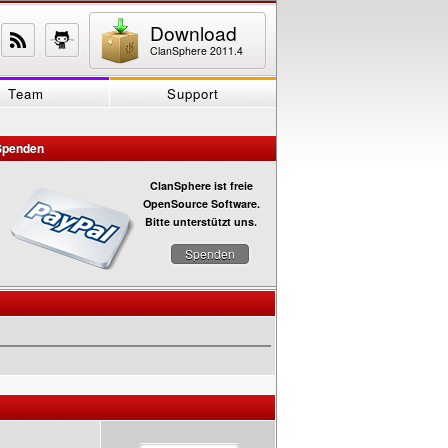
Download
ClanSphere 2011.4
Team
Support
Spenden
ClanSphere ist freie
OpenSource Software.
Bitte unterstützt uns.
Spenden