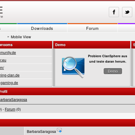
s
Downloads
Forum
»
Mobile View
owrooms
Demo
munity.de
Probiere ClanSphere aus
r.eu
und teste daran herum.
om/
Demo
ing-clan.de
-gaming.de
rofil
arbaraSaragosa
) -
Forum
(0)
BarbaraSaragosa