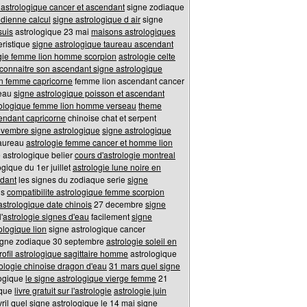
 astrologique cancer et ascendant
signe zodiaque
ndienne calcul
signe astrologique d air
signe
suis
astrologique 23 mai
maisons astrologiques
eristique
signe astrologique taureau ascendant
ogie femme lion homme scorpion
astrologie celte
onnaitre son ascendant signe astrologique
on femme capricorne
femme lion ascendant cancer
'eau
signe astrologique poisson et ascendant
rologique femme lion homme verseau
theme
cendant capricorne
chinoise chat et serpent
vembre signe astrologique
signe astrologique
taureau
astrologie femme cancer et homme lion
astrologique belier
cours d'astrologie montreal
gique du 1er juillet
astrologie lune noire en
ndant
les signes du zodiaque serie
signe
is
compatibilite astrologique femme scorpion
astrologique date chinois
27 decembre
signe
'
astrologie signes d'eau
facilement
signe
ologique lion
signe astrologique cancer
gne zodiaque 30 septembre
astrologie soleil en
rofil astrologique sagittaire homme
astrologique
rologie chinoise dragon d'eau
31 mars quel signe
logique
le signe astrologique vierge femme
21
ique
livre gratuit sur l'astrologie
astrologie juin
ril
quel signe astrologique le 14 mai
signe