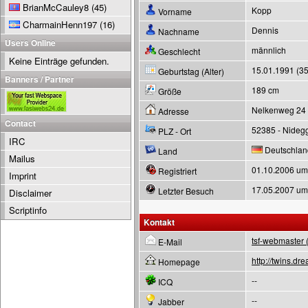
BrianMcCauley8
(45)
Kopp
Vorname
CharmainHenn197
(16)
Dennis
Nachname
Users Online
männlich
Geschlecht
Keine Einträge gefunden.
15.01.1991 (35
Geburtstag (Alter)
Banners / Partner
189 cm
Größe
Nelkenweg 24
Adresse
Contact
52385 - Nideg
PLZ - Ort
IRC
Deutschlan
Land
Mailus
01.10.2006 um
Registriert
Imprint
17.05.2007 um
Letzter Besuch
Disclaimer
Scriptinfo
Kontakt
tsf-webmaster (
E-Mail
http://twins.d
Homepage
--
ICQ
--
Jabber