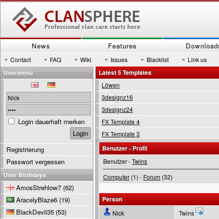
News
Features
Download
»
»
»
»
»
»
Contact
FAQ
Wiki
Issues
Blacklist
Link us
Usermenu
Latest 5 Templates
Löwen
3designz16
3designz24
Login dauerhaft merken
FX Template 4
FX Template 3
Benutzer - Profil
Registrierung
Passwort vergessen
Benutzer -
Twins
User Birthdays
Computer
(1) -
Forum
(32)
AmosStrehlow7
(62)
Person
AracelyBlaze6
(19)
BlackDevil35
(53)
Nick
Twins