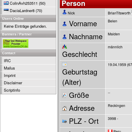
Person
ColinAvh253511
(50)
DaciaLardner8
(70)
Nick
BrianTitsworth
Users Online
Vorname
Belen
Keine Einträge gefunden.
Banners / Partner
Nachname
Maiden
männlich
Geschlecht
Contact
IRC
19.04.1959 (67
Mailus
Geburtstag
Imprint
(Alter)
Disclaimer
Scriptinfo
Größe
--
Adresse
Reckingen
PLZ - Ort
3998 -
Peru