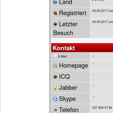
Land
Registriert
03.05.2017 um
Letzter
03.05.2017 um
Besuch
Kontakt
--
E-Mail
Homepage
--
ICQ
--
Jabber
--
Skype
--
Telefon
027 954 47 84