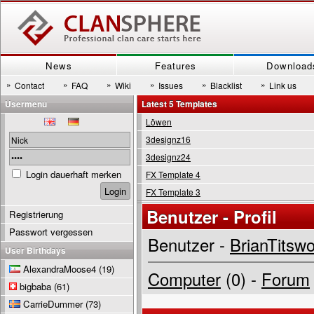
News
Features
Download
»
»
»
»
»
»
Contact
FAQ
Wiki
Issues
Blacklist
Link us
Usermenu
Latest 5 Templates
Löwen
3designz16
3designz24
Login dauerhaft merken
FX Template 4
FX Template 3
Benutzer - Profil
Registrierung
Passwort vergessen
Benutzer -
BrianTitswo
User Birthdays
AlexandraMoose4
(19)
Computer
(0) -
Forum
bigbaba
(61)
CarrieDummer
(73)