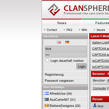
News
Feature
»
»
»
»
Contact
FAQ
Wiki
Issues
Usermenu
Latest 5 Mod
Gallery Ligh
CAPTCHA are
CAPTCHA are
Login dauerhaft merken
reCAPTCHA 
reCAPTCHA 
Benutzer - P
Registrierung
Passwort vergessen
Benutzer -
User Birthdays
Computer
(0
AlfredoUse
(34)
Person
AsaCarter657
(31)
BarbaraSaragosa
(22)
Nick