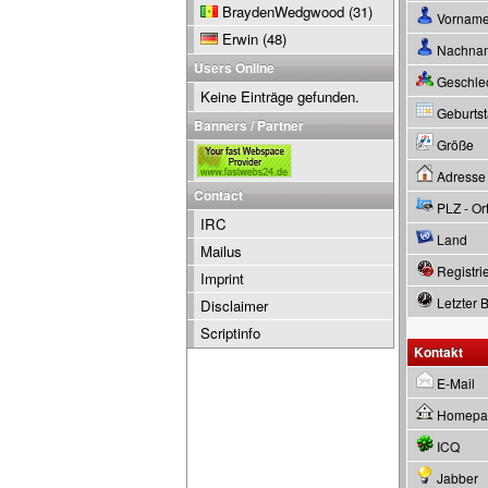
BraydenWedgwood
(31)
Vornam
Erwin
(48)
Nachna
Users Online
Geschle
Keine Einträge gefunden.
Geburtsta
Banners / Partner
Größe
Adresse
Contact
PLZ - Or
IRC
Land
Mailus
Registrie
Imprint
Letzter 
Disclaimer
Scriptinfo
Kontakt
E-Mail
Homepa
ICQ
Jabber