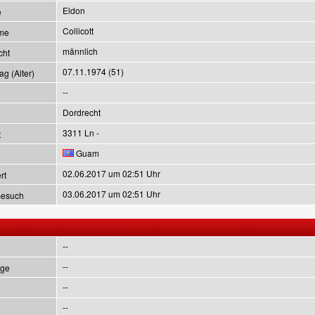
Eldon
e
Collicott
me
männlich
cht
07.11.1974 (51)
g (Alter)
--
Dordrecht
3311 Ln -
t
Guam
02.06.2017 um 02:51 Uhr
rt
03.06.2017 um 02:51 Uhr
Besuch
--
--
ge
--
--