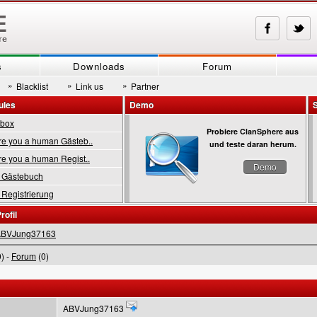
s
Downloads
Forum
»
»
»
Blacklist
Link us
Partner
ules
Demo
tbox
Probiere ClanSphere aus
 you a human Gästeb..
und teste daran herum.
 you a human Regist..
Demo
Gästebuch
Registrierung
rofil
ABVJung37163
) -
Forum
(0)
ABVJung37163