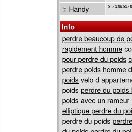
Handy
01.43.56.03.45
Info
perdre beaucoup de p
rapidement homme
co
pour perdre du poids
c
perdre poids homme
d
poids
velo d appartem
poids
perdre du poid
poids avec un rameur
elliptique perdre du po
perdre du poids
perdre
du poids
perdre du po