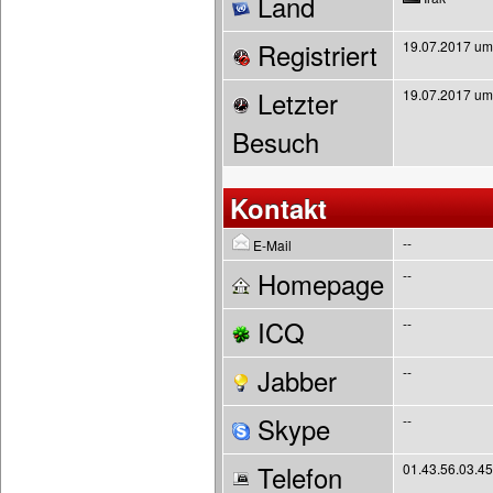
Land
Registriert
19.07.2017 um
Letzter
19.07.2017 um
Besuch
Kontakt
--
E-Mail
Homepage
--
ICQ
--
Jabber
--
Skype
--
Telefon
01.43.56.03.45