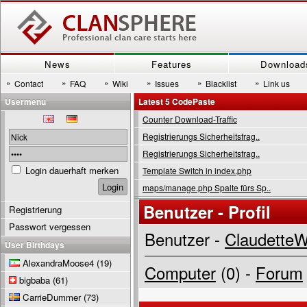
News
Features
Download
»
»
»
»
»
»
Contact
FAQ
Wiki
Issues
Blacklist
Link us
Usermenu
Latest 5 CodePaste
Counter Download-Traffic
Registrierungs Sicherheitsfrag..
Registrierungs Sicherheitsfrag..
Login dauerhaft merken
Template Switch in index.php
maps/manage.php Spalte fürs Sp..
Benutzer - Profil
Registrierung
Passwort vergessen
Benutzer -
ClaudetteW
User Birthdays
AlexandraMoose4
(19)
Computer
(0) -
Forum
bigbaba
(61)
CarrieDummer
(73)