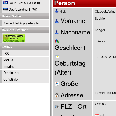
Person
ColinAvh253511
(50)
DaciaLardner8
(70)
Nick
ClaudetteWigg
Users Online
Vorname
Sophie
Keine Einträge gefunden.
Banners / Partner
Nachname
Krieger
männlich
Geschlecht
Contact
IRC
12.10.2012 (13
Mailus
Geburtstag
Imprint
(Alter)
Disclaimer
Scriptinfo
Größe
--
Adresse
La Varenne-Sai
PLZ - Ort
94210 -
Irak