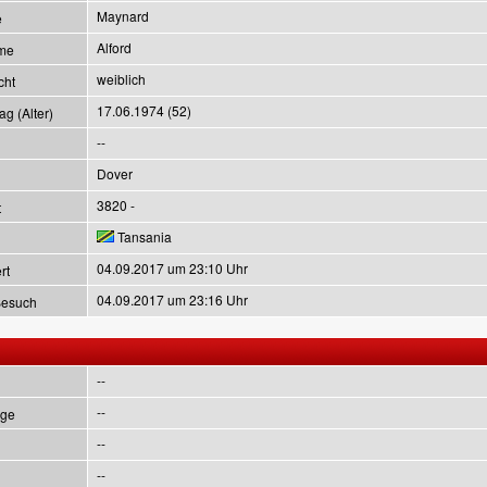
Maynard
e
Alford
me
weiblich
cht
17.06.1974 (52)
g (Alter)
--
Dover
3820 -
t
Tansania
04.09.2017 um 23:10 Uhr
rt
04.09.2017 um 23:16 Uhr
Besuch
--
--
ge
--
--