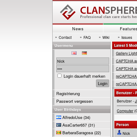
News
Feature
»
»
»
»
Contact
FAQ
Wiki
Issues
Usermenu
Latest 5 Mod
Gallery Ligh
CAPTCHA are
CAPTCHA are
Login dauerhaft merken
reCAPTCHA 
reCAPTCHA 
Benutzer - P
Registrierung
Passwort vergessen
Benutzer -
J
User Birthdays
Computer
(0
AlfredoUse
(34)
Person
AsaCarter657
(31)
BarbaraSaragosa
(22)
Nick