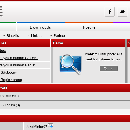
s
Downloads
Forum
»
»
»
Blacklist
Link us
Partner
ules
Demo
tbox
Probiere ClanSphere aus
 you a human Gästeb..
und teste daran herum.
 you a human Regist..
Demo
Gästebuch
Registrierung
rofil
akeMinter07
) -
Forum
(0)
JakeMinter07