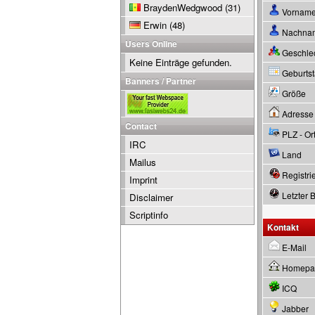
BraydenWedgwood
(31)
Vornam
Erwin
(48)
Nachna
Users Online
Geschle
Keine Einträge gefunden.
Geburtsta
Banners / Partner
Größe
Adresse
Contact
PLZ - Or
IRC
Land
Mailus
Registrie
Imprint
Letzter 
Disclaimer
Scriptinfo
Kontakt
E-Mail
Homepa
ICQ
Jabber