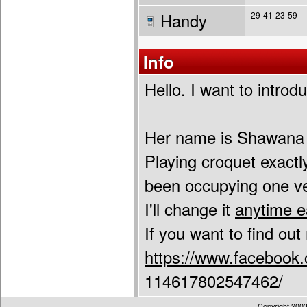
Handy
29-41-23-59
Info
Hello. I want to introd
Her name is Shawana D
Playing croquet exactl
been occupying one ver
I'll change it
anytime e
If you want to find ou
https://www.facebook
114617802547462/
Copyright 200