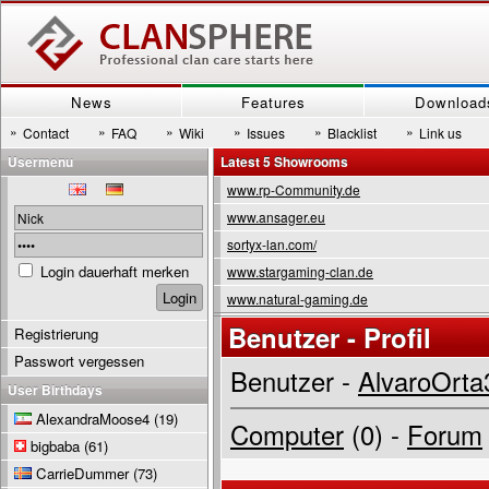
News
Features
Download
»
»
»
»
»
»
Contact
FAQ
Wiki
Issues
Blacklist
Link us
Usermenu
Latest 5 Showrooms
www.rp-Community.de
www.ansager.eu
sortyx-lan.com/
Login dauerhaft merken
www.stargaming-clan.de
www.natural-gaming.de
Benutzer - Profil
Registrierung
Passwort vergessen
Benutzer -
AlvaroOrta
User Birthdays
AlexandraMoose4
(19)
Computer
(0) -
Forum
bigbaba
(61)
CarrieDummer
(73)