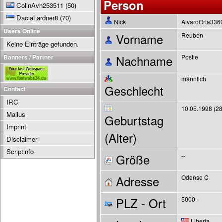
Person
ColinAvh253511
(50)
DaciaLardner8
(70)
Nick
AlvaroOrta33
Users Online
Vorname
Reuben
Keine Einträge gefunden.
Banners / Partner
Nachname
Postle
männlich
Geschlecht
Contact
IRC
10.05.1998 (28
Mailus
Geburtstag
Imprint
(Alter)
Disclaimer
Scriptinfo
Größe
--
Adresse
Odense C
PLZ - Ort
5000 -
Liberia