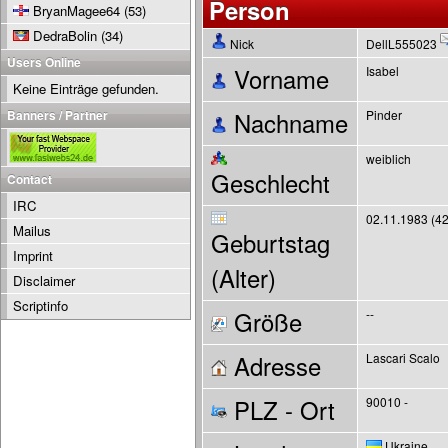
Person
BryanMagee64
(53)
DedraBolin
(34)
Nick
DellL555023
Users Online
Vorname
Isabel
Keine Einträge gefunden.
Banners / Partner
Nachname
Pinder
weiblich
Geschlecht
Contact
IRC
02.11.1983 (42
Mailus
Geburtstag
Imprint
(Alter)
Disclaimer
Scriptinfo
Größe
--
Adresse
Lascari Scalo
PLZ - Ort
90010 -
Ukraine