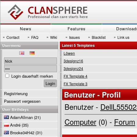
News
Features
Download
»
»
»
»
»
»
Contact
FAQ
Wiki
Issues
Blacklist
Link us
Usermenu
Latest 5 Templates
Löwen
3designz16
3designz24
Login dauerhaft merken
FX Template 4
FX Template 3
Benutzer - Profil
Registrierung
Passwort vergessen
Benutzer -
DellL55502
User Birthdays
AdamAllman
(21)
Computer
(0) -
Forum
André
(35)
Brooke34H42
(31)