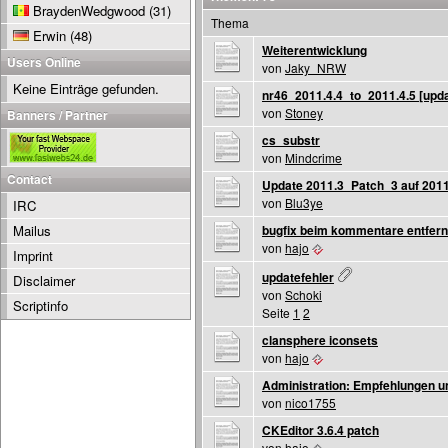
BraydenWedgwood
(31)
Thema
Erwin
(48)
Weiterentwicklung
Users Online
von
Jaky_NRW
Keine Einträge gefunden.
nr46_2011.4.4_to_2011.4.5 [upd
von
Stoney
Banners / Partner
cs_substr
von
Mindcrime
Contact
Update 2011.3_Patch_3 auf 2011
von
Blu3ye
IRC
Mailus
bugfix beim kommentare entfer
von
hajo
Imprint
updatefehler
Disclaimer
von
Schoki
Scriptinfo
Seite
1
2
clansphere iconsets
von
hajo
Administration: Empfehlungen u
von
nico1755
CKEditor 3.6.4 patch
von
hajo