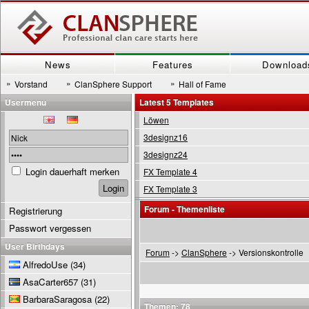
News
Features
Download
»
»
»
Vorstand
ClanSphere Support
Hall of Fame
Usermenu
Latest 5 Templates
Löwen
3designz16
3designz24
Login dauerhaft merken
FX Template 4
FX Template 3
Forum - Themenliste
Registrierung
Passwort vergessen
User Birthdays
Forum
->
ClanSphere
-> Versionskontrolle
AlfredoUse
(34)
AsaCarter657
(31)
BarbaraSaragosa
(22)
Themen: 78