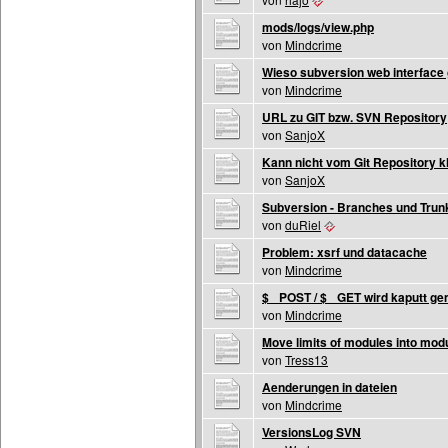
mods/logs/view.php
von
Mindcrime
Wieso subversion web interface
von
Mindcrime
URL zu GIT bzw. SVN Repository
von
SanjoX
Kann nicht vom Git Repository k
von
SanjoX
Subversion - Branches und Trun
von
duRiel
Problem: xsrf und datacache
von
Mindcrime
$_ POST / $_ GET wird kaputt g
von
Mindcrime
Move limits of modules into mod
von
Tress13
Aenderungen in dateien
von
Mindcrime
VersionsLog SVN