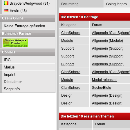
BraydenWedgwood
(31)
Forumrang
Going for pro
Erwin
(48)
Die letzten 10 Beiträge
Users Online
Kategorie
Forum
Keine Einträge gefunden.
ClanSphere
Allgemein (ClanSphere
Banners / Partner
Module
Allgemein (Module)
Support
Allgemein (Support)
Contact
Support
Allgemein (Support)
IRC
Support
Allgemein (Support)
Mailus
ClanSphere
Allgemein (ClanSphere
Imprint
Module
Modul released
Disclaimer
ClanSphere
Suche/Biete
Scriptinfo
Design
Allgemein (Design)
Design
Allgemein (Design)
Die letzten 10 erstellten Themen
Kategorie
Forum