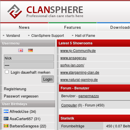
News
Features
Download
»
»
»
Vorstand
ClanSphere Support
Hall of Fame
Usermenu
Latest 5 Showrooms
www.rp-Community.de
www.ansager.eu
sortyx-lan.com/
Login dauerhaft merken
www.stargaming-clan.de
www.natural-gaming.de
Forum - Benutzer
Registrierung
Passwort vergessen
Benutzer -
gamermazzo
User Birthdays
Computer
(0) - Forum (450)
AlfredoUse
(34)
Statistik
AsaCarter657
(31)
BarbaraSaragosa
(22)
Forumbeiträge
450 ( 0.07 Beit