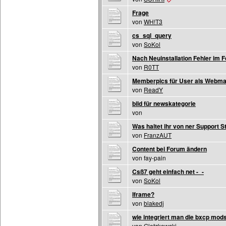
Frage
von
WH!T3
cs_sql_query
von
SoKol
Nach Neuinstallation Fehler im 
von
R0TT
Memberpics für User als Webma
von
ReadY
bild für newskategorie
von
Was haltet ihr von ner Support St
von
FranzAUT
Content bei Forum ändern
von fay-pain
Csß7 geht einfach net -_-
von
SoKol
Iframe?
von
blakedj
wie integriert man die bxcp mod
von
Glotzkowski