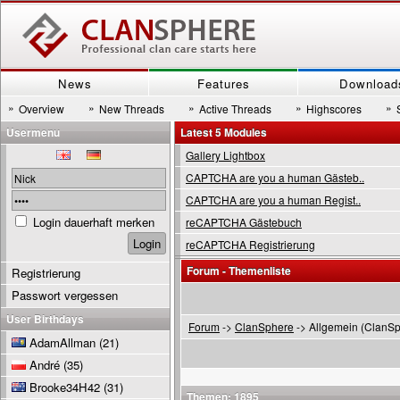
News
Features
Download
»
»
»
»
»
Overview
New Threads
Active Threads
Highscores
Usermenu
Latest 5 Modules
Gallery Lightbox
CAPTCHA are you a human Gästeb..
CAPTCHA are you a human Regist..
Login dauerhaft merken
reCAPTCHA Gästebuch
reCAPTCHA Registrierung
Forum - Themenliste
Registrierung
Passwort vergessen
User Birthdays
Forum
->
ClanSphere
-> Allgemein (ClanS
AdamAllman
(21)
André
(35)
Brooke34H42
(31)
Themen: 1895