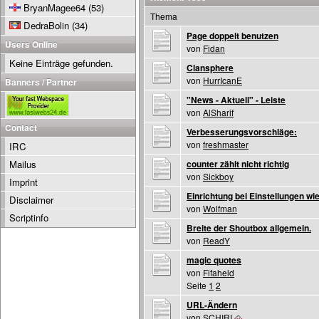
BryanMagee64
(53)
Thema
DedraBolin
(34)
Page doppelt benutzen
Users Online
von
Fidan
Keine Einträge gefunden.
Clansphere
von
HurrIcanE
Banners / Partner
"News - Aktuell" - Leiste
von
AlSharif
Contact
Verbesserungsvorschläge:
von
freshmaster
IRC
Mailus
counter zählt nicht richtig
von
Sickboy
Imprint
Einrichtung bei Einstellungen wi
Disclaimer
von
Wolfman
Scriptinfo
Breite der Shoutbox allgemein.
von
ReadY
magic quotes
von
Fifaheld
Seite
1
2
URL-Ändern
von
SCHIRI