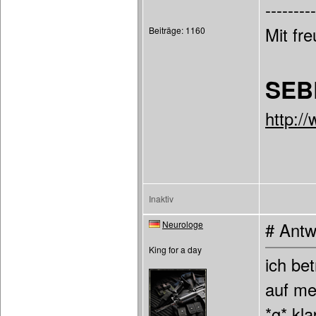
---------
Mit fr
Beiträge: 1160
SEB
http:/
Inaktiv
Neurologe
# Antw
King for a day
ich be
auf me
*g* kl