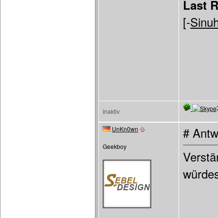
Last 
[-
Sinuh
Inaktiv
UnKn0wn
# Antw
Geekboy
Verstä
würdes