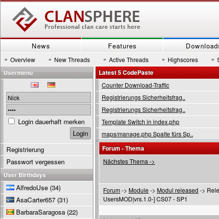
News
Features
Download
»
»
»
»
»
Overview
New Threads
Active Threads
Highscores
Usermenu
Latest 5 CodePaste
Counter Download-Traffic
Registrierungs Sicherheitsfrag..
Registrierungs Sicherheitsfrag..
Login dauerhaft merken
Template Switch in index.php
maps/manage.php Spalte fürs Sp..
Forum - Thema
Registrierung
Passwort vergessen
Nächstes Thema ->
User Birthdays
AlfredoUse
(34)
Forum
->
Module
->
Modul released
-> Rel
UsersMOD|vrs.1.0-] CS07 - SP1
AsaCarter657
(31)
BarbaraSaragosa
(22)