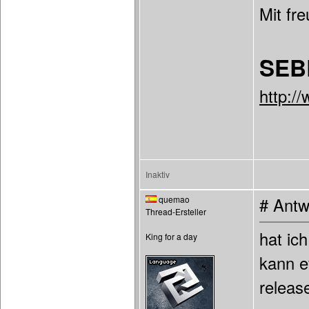
Mit fr
SEB
http:/
Inaktiv
quemao
# Antw
Thread-Ersteller
hat ich
King for a day
kann ev
releas