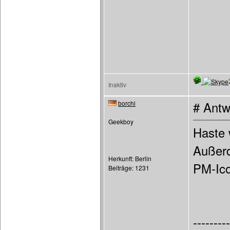
Inaktiv
borchi
# Antw
Geekboy
Haste w
Außerd
Herkunft: Berlin
PM-Ico
Beiträge: 1231
---------