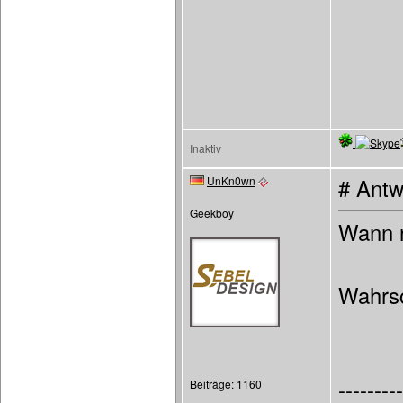
Inaktiv
UnKn0wn
# Antw
Geekboy
Wann r
Wahrsc
---------
Beiträge: 1160