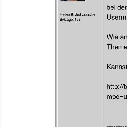
bei de
Herkunft: Bad Laasphe
Usermo
Beiträge: 153
Wie än
Theme
Kannst
http:/
mod=u
---------