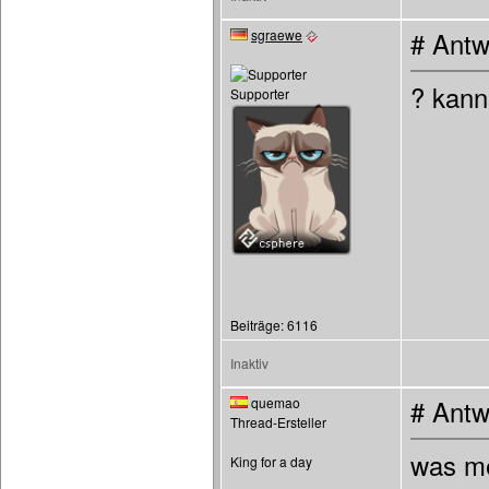
sgraewe
# Antw
? kann
Supporter
Beiträge: 6116
Inaktiv
quemao
# Antw
Thread-Ersteller
was me
King for a day