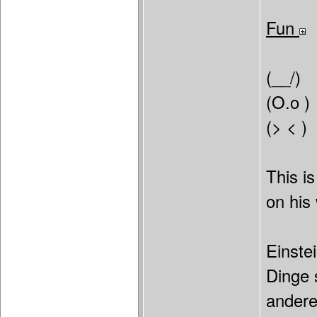
Fun
(__/)
(O.o )
(> < )
This i
on his
Einste
Dinge 
andere