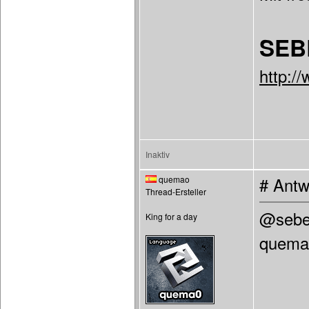
SEB
http:/
Inaktiv
quemao
# Antw
Thread-Ersteller
@sebel
King for a day
quemao