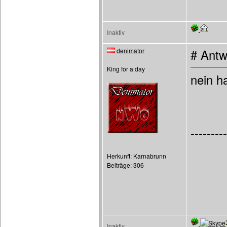
Inaktiv
denimator
# Antw
King for a day
nein ha
---------
Herkunft: Karnabrunn
Beiträge: 306
Inaktiv