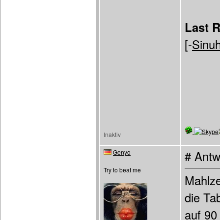
Last 
[-
Sinuh
Inaktiv
Genyo
# Antw
Try to beat me
Mahlze
die Tab
auf 90