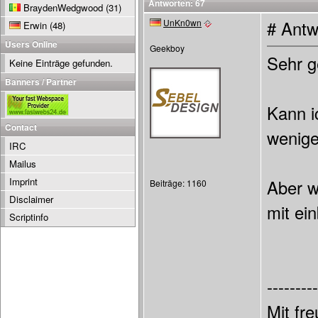
Antworten: 67
BraydenWedgwood
(31)
UnKn0wn
# Antw
Erwin
(48)
Users Online
Geekboy
Sehr g
Keine Einträge gefunden.
Banners / Partner
Kann i
Contact
wenige
IRC
Mailus
Imprint
Aber w
Beiträge: 1160
Disclaimer
mit ei
Scriptinfo
---------
Mit fr