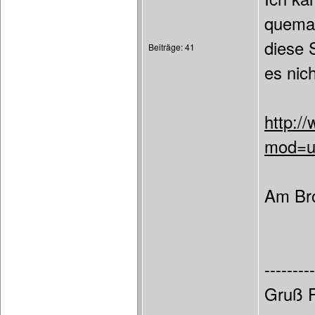
quemao
diese 
Beiträge: 41
es nich
http:/
mod=us
Am Bro
---------
Gruß F