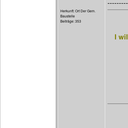
---------
Herkunft: Ort Der Gem.
Baustelle
Beiträge: 353
I wi