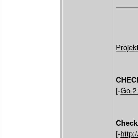
Projek
CHEC
[-
Go 2
Check
[-
http: