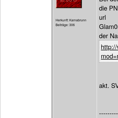
die PN
url
Herkunft: Karnabrunn
Glam0r
Beiträge: 306
der Na
http:
mod=m
akt. S
---------