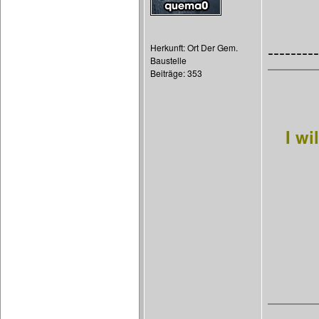
---------
Herkunft: Ort Der Gem.
Baustelle
Beiträge: 353
I wi