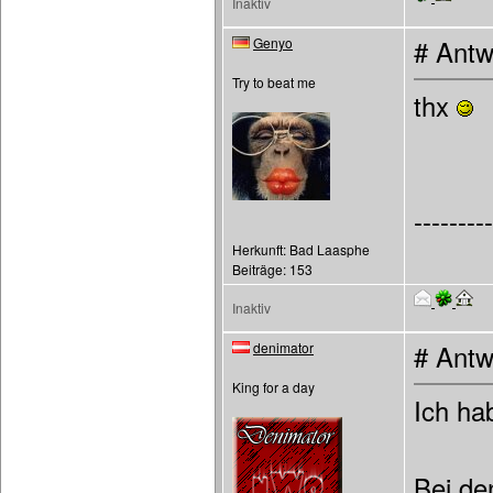
Inaktiv
Genyo
# Antw
Try to beat me
thx
---------
Herkunft: Bad Laasphe
Beiträge: 153
Inaktiv
denimator
# Antw
King for a day
Ich ha
Bei de