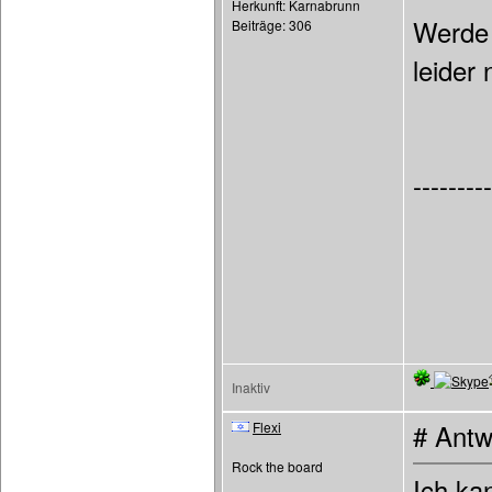
Herkunft: Karnabrunn
Werde 
Beiträge: 306
leider
---------
Inaktiv
Flexi
# Antw
Rock the board
Ich ka