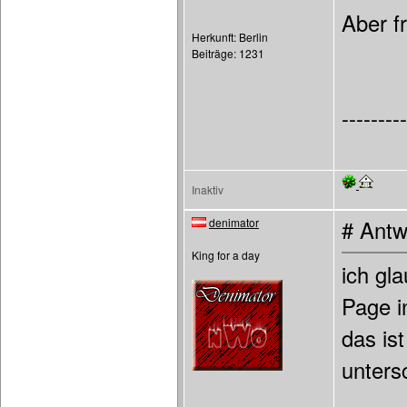
Aber f
Herkunft: Berlin
Beiträge: 1231
---------
Inaktiv
denimator
# Antw
King for a day
ich gla
Page i
das is
unters