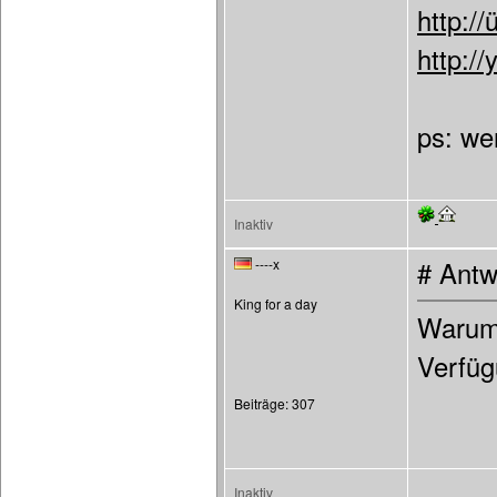
http://
http://
ps: we
Inaktiv
----x
# Antw
King for a day
Warum 
Verfüg
Beiträge: 307
Inaktiv