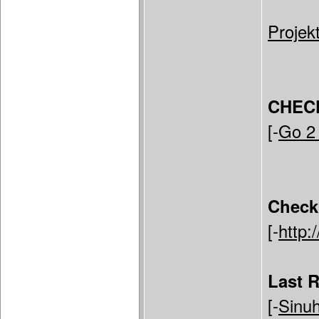
Projek
CHEC
[-
Go 2
Check
[-
http:
Last 
[-
Sinuh