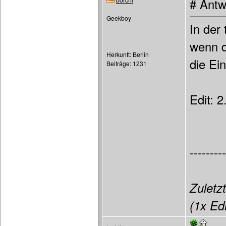
# Antw
Geekboy
In der
wenn d
Herkunft: Berlin
die Ei
Beiträge: 1231
Edit: 2
---------
Zuletzt
(1x Edi