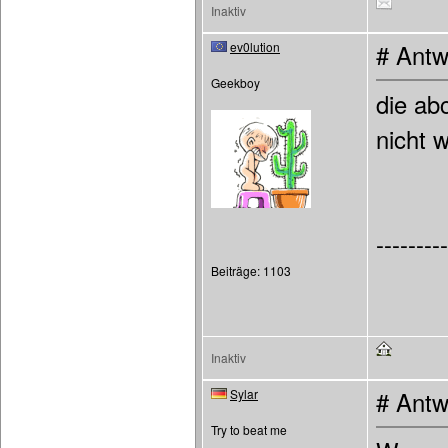
Inaktiv
ev0lution
# Antw
Geekboy
die ab
nicht 
---------
Beiträge: 1103
Inaktiv
Sylar
# Antw
Try to beat me