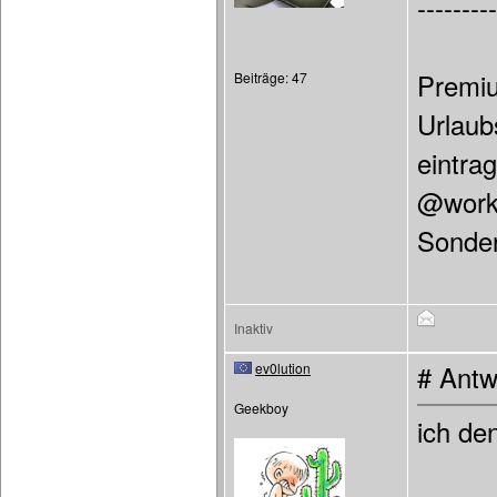
---------
Premiu
Beiträge: 47
Urlaub
eintra
@work 
Sonder
Inaktiv
ev0lution
# Antw
Geekboy
ich de