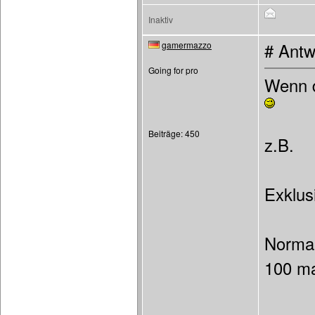
Inaktiv
gamermazzo
# Antw
Going for pro
Wenn d
Beiträge: 450
z.B.
Exklus
Normal
100 m