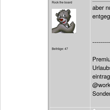
Rock the board
aber n
entge
---------
Beiträge: 47
Premiu
Urlaub
eintra
@work 
Sonder