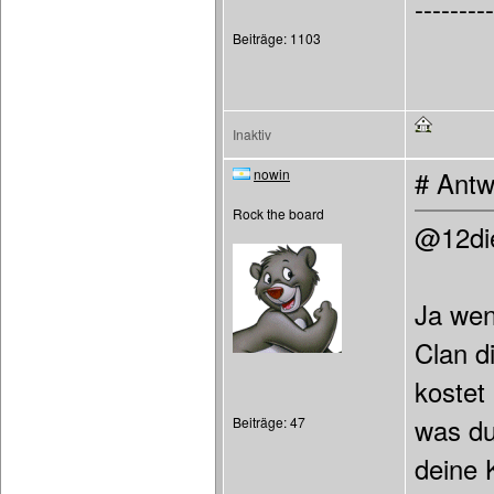
---------
Beiträge: 1103
Inaktiv
nowin
# Antw
Rock the board
@12di
Ja wen
Clan d
kostet
was du
Beiträge: 47
deine 