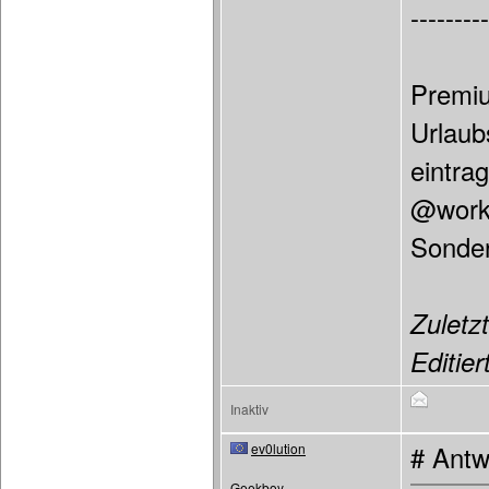
---------
Premiu
Urlaub
eintra
@work 
Sonder
Zuletzt
Editier
Inaktiv
ev0lution
# Antw
Geekboy