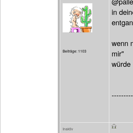
@pall
in dei
entgan
wenn m
Beiträge: 1103
mir"
würde 
---------
Inaktiv