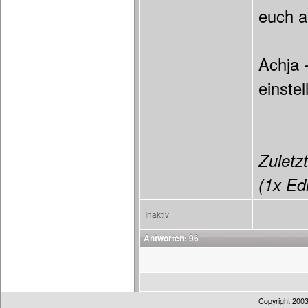
euch a
Achja 
einstel
Zuletzt
(1x Edi
Inaktiv
Antworten: 96
Copyright 200