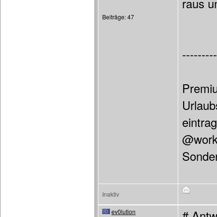
raus u
Beiträge: 47
---------
Premiu
Urlaub
eintra
@work 
Sonder
Inaktiv
ev0lution
# Antw