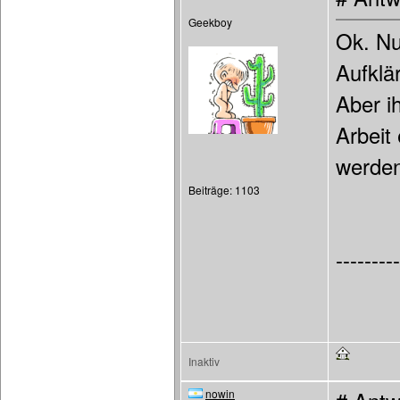
Geekboy
Ok. Nu
Aufklä
Aber i
Arbeit 
werden
Beiträge: 1103
---------
Inaktiv
nowin