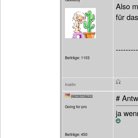
Also m
für da
---------
Beiträge: 1103
Inaktiv
gamermazzo
# Antw
Going for pro
ja wen
Beiträge: 450