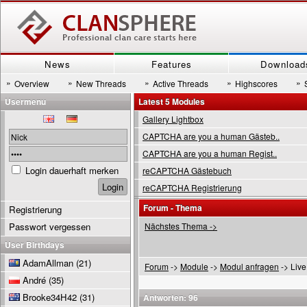
News
Features
Download
»
»
»
»
»
Overview
New Threads
Active Threads
Highscores
Usermenu
Latest 5 Modules
Gallery Lightbox
CAPTCHA are you a human Gästeb..
CAPTCHA are you a human Regist..
Login dauerhaft merken
reCAPTCHA Gästebuch
reCAPTCHA Registrierung
Forum - Thema
Registrierung
Passwort vergessen
Nächstes Thema ->
User Birthdays
AdamAllman
(21)
Forum
->
Module
->
Modul anfragen
-> Live
André
(35)
Brooke34H42
(31)
Antworten: 96