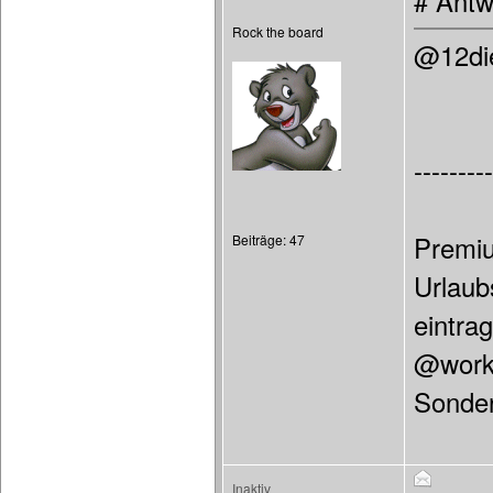
# Antw
Rock the board
@12di
---------
Premiu
Beiträge: 47
Urlaub
eintra
@work 
Sonder
Inaktiv