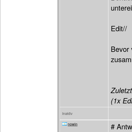
untere
Edit//
Bevor 
zusam
Zuletzt
(1x Edi
Inaktiv
nowin
# Antw