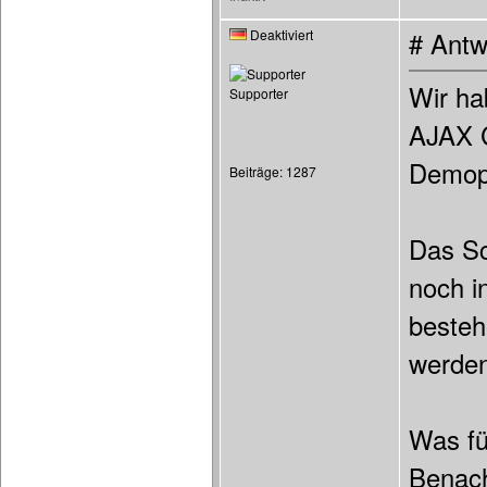
Deaktiviert
# Antw
Wir ha
Supporter
AJAX C
Demop
Beiträge: 1287
Das Sc
noch i
besteh
werden
Was fü
Benach