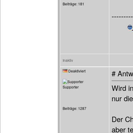
Beiträge: 181
---------
Inaktiv
Deaktiviert
# Antw
Wird i
Supporter
nur di
Beiträge: 1287
Der Ch
aber te