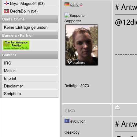
BryanMagee64
(53)
palle
# Antw
DedraBolin
(34)
Users Online
@12die
Supporter
Keine Einträge gefunden.
Banners / Partner
---------
Contact
IRC
Mailus
Imprint
Disclaimer
Beiträge: 3073
Scriptinfo
Inaktiv
ev0lution
# Antw
Geekboy