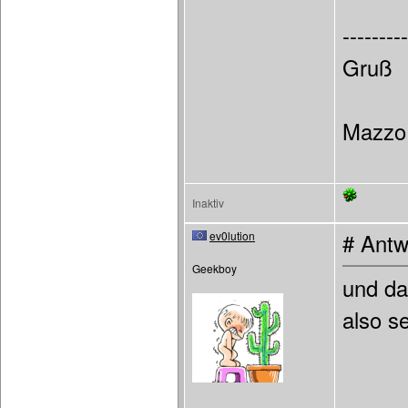
---------
Gruß
Mazzo
Inaktiv
ev0lution
# Antw
Geekboy
und da
also s