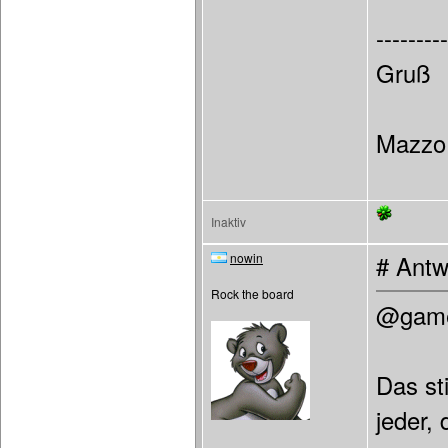
---------
Gruß
Mazzo
Inaktiv
nowin
# Antw
Rock the board
@gam
Das st
jeder,