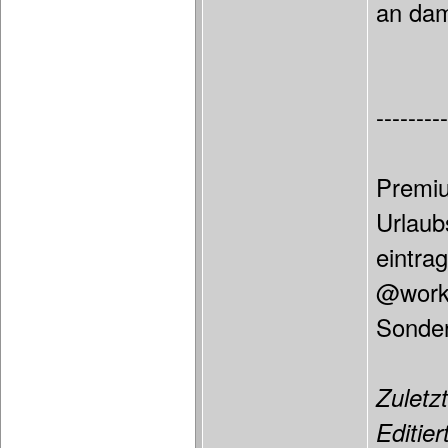
an dam
---------
Premiu
Urlaub
eintra
@work 
Sonder
Zuletzt
Editier