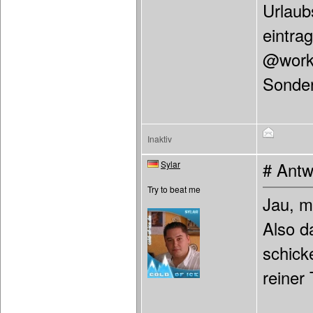
Urlaub
eintra
@work 
Sonder
Inaktiv
Sylar
# Antw
Try to beat me
Jau, m
Also d
schicke
reiner 