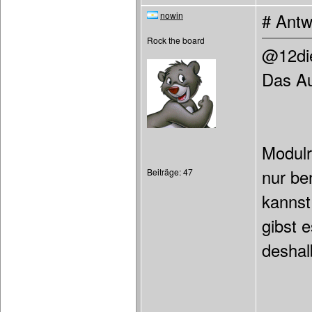
nowin
# Antw
Rock the board
@12di
Das Au
Modulr
nur be
Beiträge: 47
kannst
gibst 
deshal