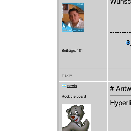
Wunsch
---------
Beiträge: 181
Inaktiv
nowin
# Antw
Rock the board
Hyperli