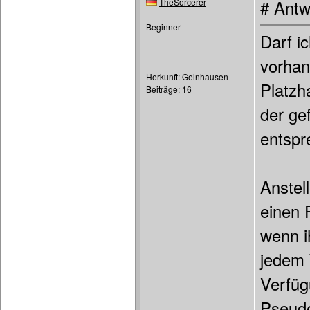
TheSorcerer
# Antw
Beginner
Darf i
vorhan
Herkunft: Gelnhausen
Platzh
Beiträge: 16
der ge
entspr
Anstel
einen 
wenn i
jedem 
Verfüg
Pseudo