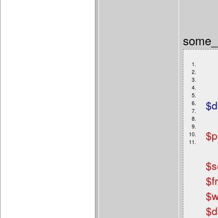
some_
1.
2.
3.
4.
5.
$d
6.
7.
8.
9.
$p
10.
11.
$s
$f
$w
$d