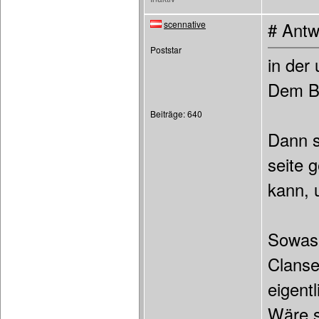
scennative
# Antw
Poststar
in der
Dem Bi
Beiträge: 640
Dann s
seite 
kann, 
Sowas 
Clanse
eigent
Wäre s