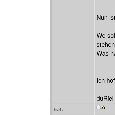
Nun is
Wo sol
stehen
Was ha
Ich hof
duRiel
Inaktiv