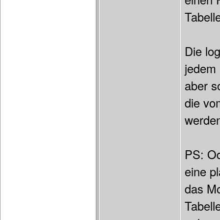
Tabell
Die lo
jedem 
aber s
die vo
werden
PS: Od
eine p
das Mo
Tabell