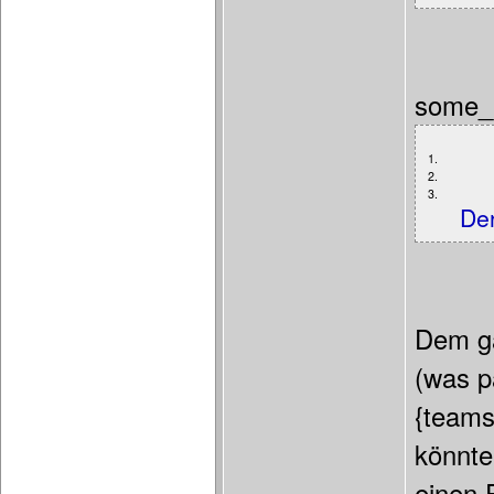
some_m
1.
2.
3.
Der
Dem ga
(was p
{teams
könnte
einen 