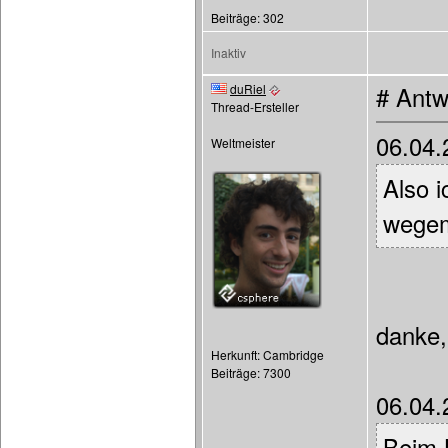
Beiträge: 302
Inaktiv
duRiel
# Antw
Thread-Ersteller
06.04.
Weltmeister
Also i
wegem
danke,
Herkunft: Cambridge
Beiträge: 7300
06.04.
Beim 