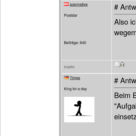
scennative
# Antw
Poststar
Also i
wegema
Beiträge: 640
Inaktiv
Timpe
# Antw
King for a day
Beim B
"Aufga
einset