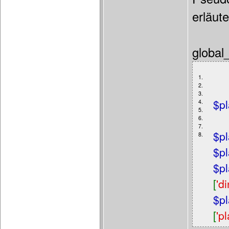
erläute
global
1.
2.
3.
$p
4.
5.
6.
7.
$pl
8.
$pl
$pl
[
'd
$pl
[
'p