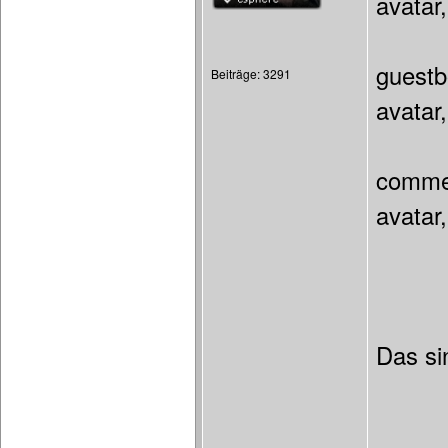
avatar
guestbo
Beiträge: 3291
avatar,
comme
avatar,
Das si