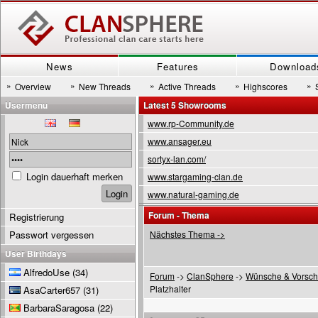
News
Features
Download
»
»
»
»
»
Overview
New Threads
Active Threads
Highscores
Usermenu
Latest 5 Showrooms
www.rp-Community.de
www.ansager.eu
sortyx-lan.com/
Login dauerhaft merken
www.stargaming-clan.de
www.natural-gaming.de
Forum - Thema
Registrierung
Passwort vergessen
Nächstes Thema ->
User Birthdays
AlfredoUse
(34)
Forum
->
ClanSphere
->
Wünsche & Vorsch
Platzhalter
AsaCarter657
(31)
BarbaraSaragosa
(22)