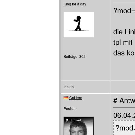
King for a day
?mod=
die Li
tpl mi
das ko
Beiträge: 302
Inaktiv
GaHero
# Antw
Poststar
06.04.
?mod=