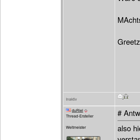
MAchts
Greetz
Inaktiv
duRiel
# Antw
Thread-Ersteller
also h
Weltmeister
versta