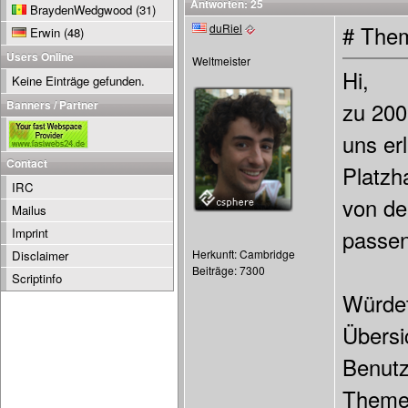
Antworten: 25
BraydenWedgwood
(31)
duRiel
# Them
Erwin
(48)
Users Online
Weltmeister
Hi,
Keine Einträge gefunden.
Banners / Partner
zu 200
uns er
Contact
Platzh
IRC
von de
Mailus
Imprint
passen
Herkunft: Cambridge
Disclaimer
Beiträge: 7300
Scriptinfo
Würdet
Übersi
Benutz
Theme-