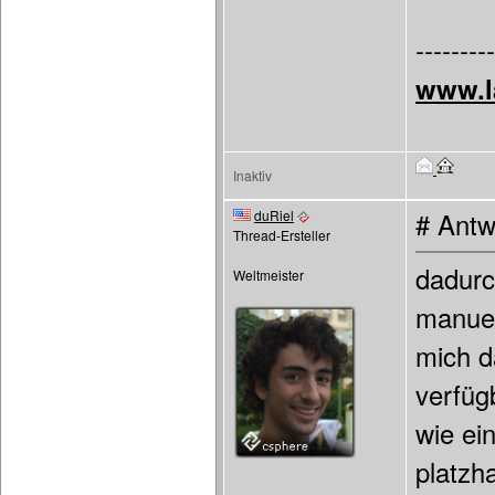
---------
www.l
Inaktiv
duRiel
# Antw
Thread-Ersteller
dadurc
Weltmeister
manuel
mich d
verfügb
wie ein
platzh