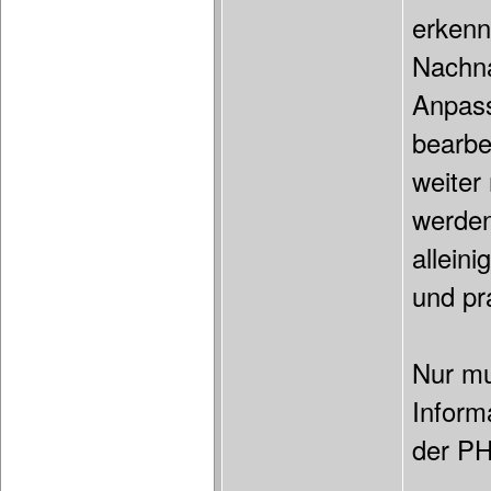
erkenn
Nachna
Anpass
bearbe
weiter
werden
allein
und pr
Nur mu
Inform
der PH