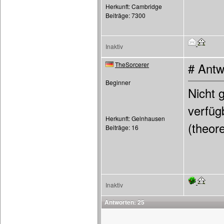
Herkunft: Cambridge
Beiträge: 7300
Inaktiv
TheSorcerer
# Antw
Beginner
Nicht 
verfüg
Herkunft: Gelnhausen
(theor
Beiträge: 16
Inaktiv
Antworten: 25