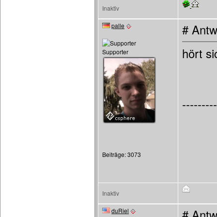
Inaktiv
palle
# Antw
hört si
Supporter
---------
Beiträge: 3073
Inaktiv
duRiel
# Antw