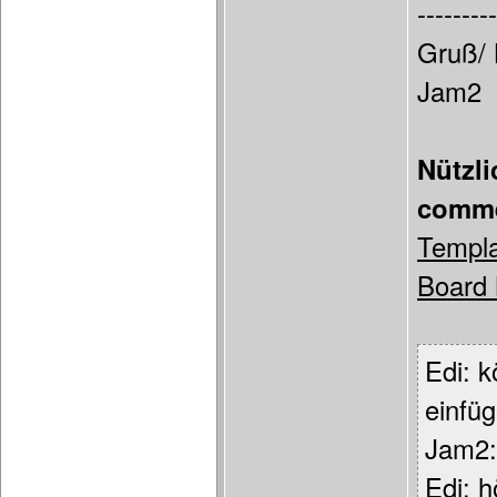
---------
Gruß/ 
Jam2
Nützl
comme
Templa
Board 
Edi: 
einfü
Jam2: 
Edi: h