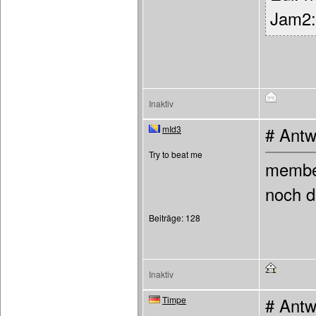
Jam2: 
Inaktiv
mId3
# Antw
Try to beat me
member
noch da
Beiträge: 128
Inaktiv
Timpe
# Antw