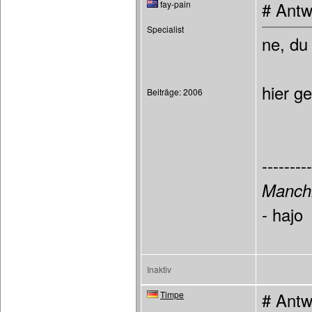
fay-pain
# Antw
Specialist
ne, du
hier g
Beiträge: 2006
---------
Manchm
- hajo
Inaktiv
Timpe
# Antw