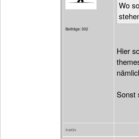
Wo sol
stehe
Beiträge: 302
Hier so
themes
nämlic
Sonst 
Inaktiv