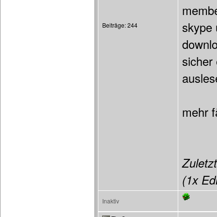
member
skype u
Beiträge: 244
downloa
sicher
ausles
mehr fä
Zuletzt
(1x Edi
Inaktiv