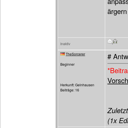
anpass
ärgern
Inaktiv
TheSorcerer
# Antw
Beginner
*Beitr
Vorsch
Herkunft: Gelnhausen
Beiträge: 16
Zuletzt
(1x Edi