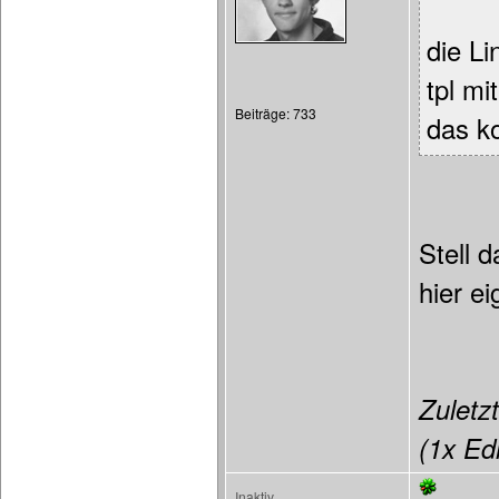
die Li
tpl mi
Beiträge: 733
das k
Stell d
hier ei
Zuletzt
(1x Edi
Inaktiv