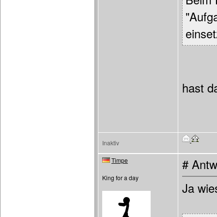
"Aufg
einset
hast d
Inaktiv
Timpe
# Antw
King for a day
Ja wie