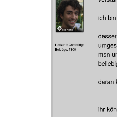
ich bi
dessen
umgese
Herkunft: Cambridge
Beiträge: 7300
msn un
beliebi
daran 
ihr kö