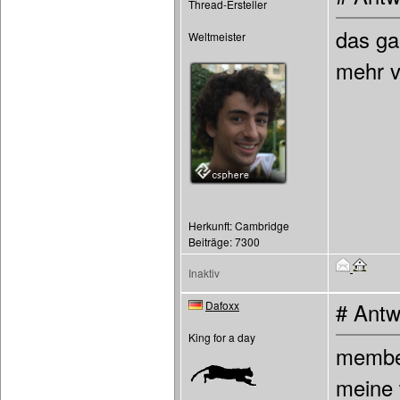
Thread-Ersteller
das ga
Weltmeister
mehr v
Herkunft: Cambridge
Beiträge: 7300
Inaktiv
Dafoxx
# Antw
King for a day
member
meine