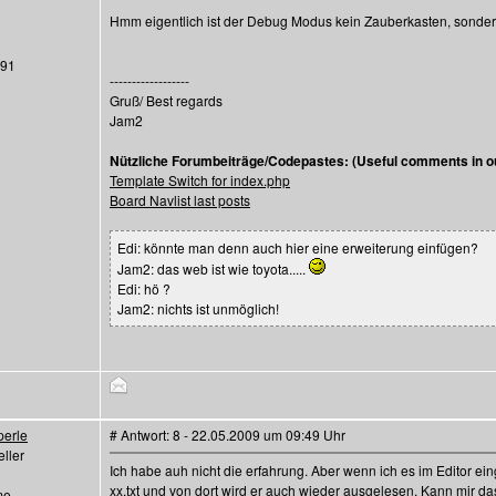
Hmm eigentlich ist der Debug Modus kein Zauberkasten, sonde
291
------------------
Gruß/ Best regards
Jam2
Nützliche Forumbeiträge/Codepastes: (Useful comments in ou
Template Switch for index.php
Board Navlist last posts
Edi: könnte man denn auch hier eine erweiterung einfügen?
Jam2: das web ist wie toyota.....
Edi: hö ?
Jam2: nichts ist unmöglich!
perle
# Antwort: 8 - 22.05.2009 um 09:49 Uhr
ller
Ich habe auh nicht die erfahrung. Aber wenn ich es im Editor ei
xx.txt und von dort wird er auch wieder ausgelesen. Kann mir da
me