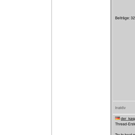
Beiträge: 3
Inaktiv
der_kas
Thread-Erste
Try to beat 