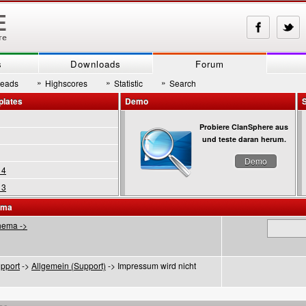
s
Downloads
Forum
»
»
»
reads
Highscores
Statistic
Search
plates
Demo
Probiere ClanSphere aus
und teste daran herum.
Demo
 4
 3
ema
hema ->
pport
->
Allgemein (Support)
-> Impressum wird nicht