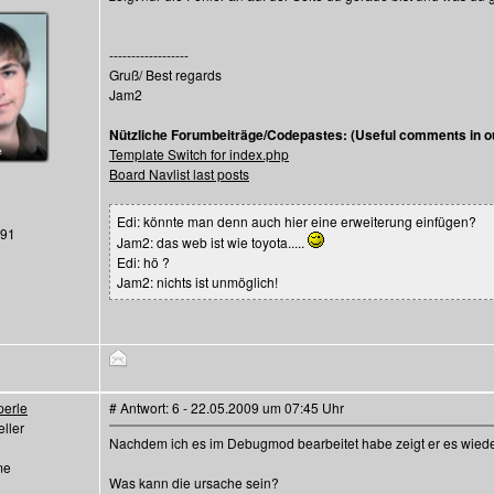
------------------
Gruß/ Best regards
Jam2
Nützliche Forumbeiträge/Codepastes: (Useful comments in ou
Template Switch for index.php
Board Navlist last posts
Edi: könnte man denn auch hier eine erweiterung einfügen?
291
Jam2: das web ist wie toyota.....
Edi: hö ?
Jam2: nichts ist unmöglich!
perle
# Antwort: 6 - 22.05.2009 um 07:45 Uhr
ller
Nachdem ich es im Debugmod bearbeitet habe zeigt er es wiede
me
Was kann die ursache sein?