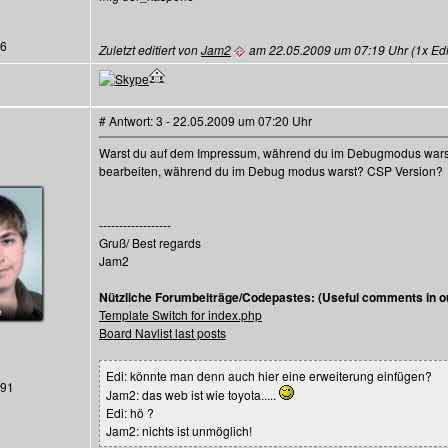
26
Zuletzt editiert von
Jam2
am 22.05.2009 um 07:19 Uhr (1x Edit
# Antwort: 3 - 22.05.2009 um 07:20 Uhr
Warst du auf dem Impressum, während du im Debugmodus warst
bearbeiten, während du im Debug modus warst? CSP Version?
------------------
Gruß/ Best regards
Jam2
Nützliche Forumbeiträge/Codepastes: (Useful comments in ou
Template Switch for index.php
Board Navlist last posts
Edi: könnte man denn auch hier eine erweiterung einfügen?
291
Jam2: das web ist wie toyota.....
Edi: hö ?
Jam2: nichts ist unmöglich!