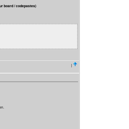
r board / codepastes)
|
en.