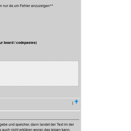
rn nur da um Fehler anzuzeigen^^
r board / codepastes)
|
ngebe und speicher, dann landet der Text im der
s auch nicht erklären woran das leigen kann.