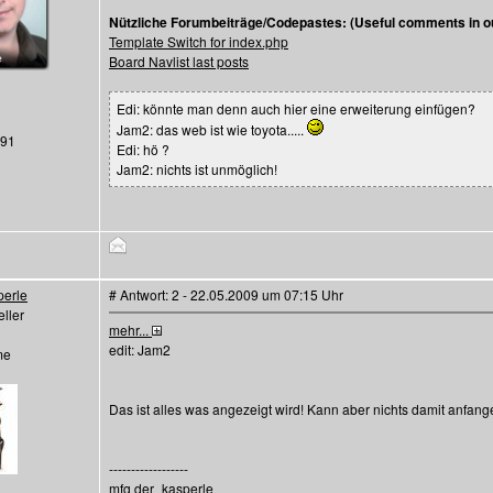
Nützliche Forumbeiträge/Codepastes: (Useful comments in ou
Template Switch for index.php
Board Navlist last posts
Edi: könnte man denn auch hier eine erweiterung einfügen?
Jam2: das web ist wie toyota.....
291
Edi: hö ?
Jam2: nichts ist unmöglich!
perle
# Antwort: 2 - 22.05.2009 um 07:15 Uhr
ller
mehr...
edit: Jam2
me
Das ist alles was angezeigt wird! Kann aber nichts damit anfang
------------------
mfg der_kasperle