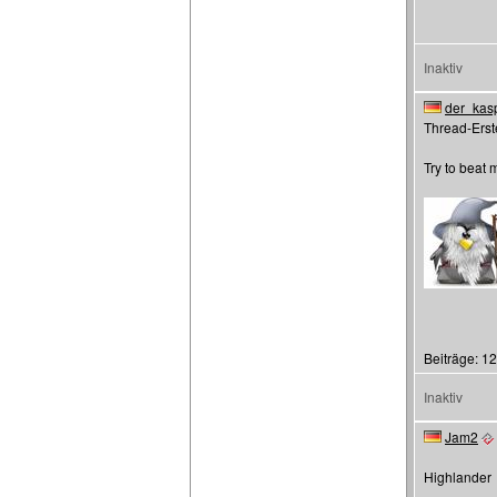
Inaktiv
der_kas
Thread-Erste
Try to beat 
Beiträge: 1
Inaktiv
Jam2
Highlander