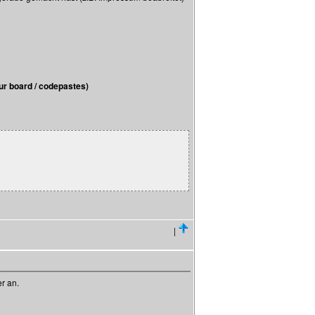
r board / codepastes)
|
r an.