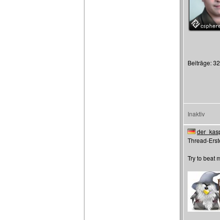
Beiträge: 3
Inaktiv
der_kas
Thread-Erste
Try to beat 