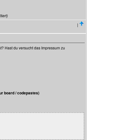
iert)
|
? Hast du versucht das Impressum zu
r board / codepastes)