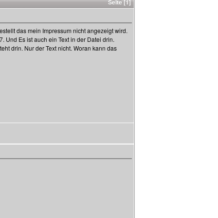
Seite [1]
estellt das mein Impressum nicht angezeigt wird.
Und Es ist auch ein Text in der Datei drin.
eht drin. Nur der Text nicht. Woran kann das