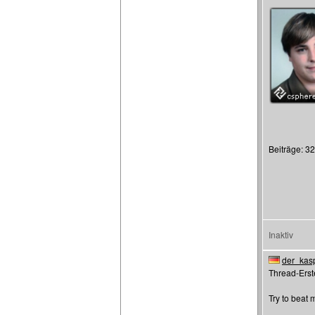
Beiträge: 3
Inaktiv
der_kas
Thread-Erste
Try to beat 