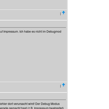
|
uf Impressum. Ich habe es nicht im Debugmod
|
ehler dort verursacht wird! Der Debug Modus
 gerade gemacht hast (z.B. Impressum beabreitet)