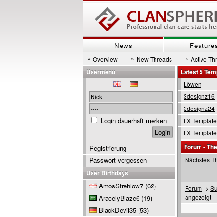
News
Feature
»
»
»
Overview
New Threads
Active Th
Usermenu
Latest 5 Tem
Löwen
3designz16
3designz24
Login dauerhaft merken
FX Template
FX Template
Forum - Th
Registrierung
Passwort vergessen
Nächstes T
User Birthdays
AmosStrehlow7
(62)
Forum
->
Su
angezeigt
AracelyBlaze6
(19)
BlackDevil35
(53)