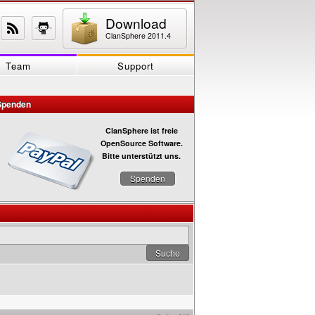
Download
ClanSphere 2011.4
Team
Support
Spenden
ClanSphere ist freie
OpenSource Software.
Bitte unterstützt uns.
Spenden