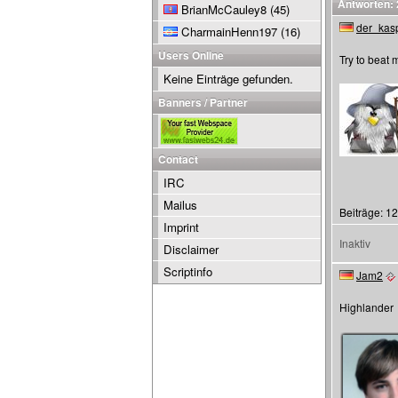
Antworten: 
BrianMcCauley8
(45)
der_kas
CharmainHenn197
(16)
Users Online
Try to beat 
Keine Einträge gefunden.
Banners / Partner
Contact
IRC
Mailus
Beiträge: 1
Imprint
Inaktiv
Disclaimer
Scriptinfo
Jam2
Highlander