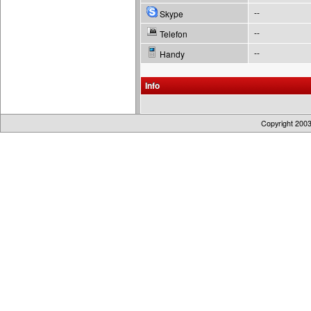
--
Skype
--
Telefon
--
Handy
Info
Copyright 200