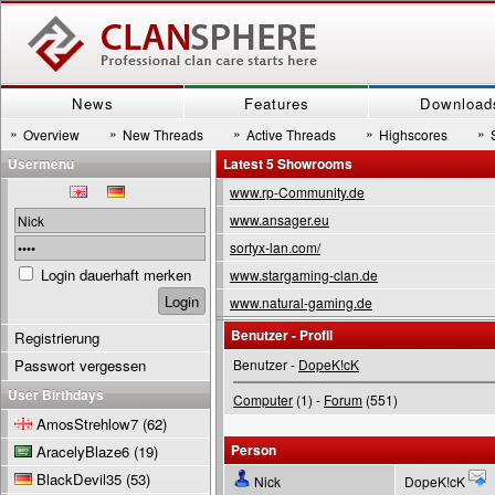
News
Features
Download
»
»
»
»
»
Overview
New Threads
Active Threads
Highscores
Usermenu
Latest 5 Showrooms
www.rp-Community.de
www.ansager.eu
sortyx-lan.com/
Login dauerhaft merken
www.stargaming-clan.de
www.natural-gaming.de
Benutzer - Profil
Registrierung
Passwort vergessen
Benutzer -
DopeK!cK
User Birthdays
Computer
(1) -
Forum
(551)
AmosStrehlow7
(62)
Person
AracelyBlaze6
(19)
BlackDevil35
(53)
Nick
DopeK!cK