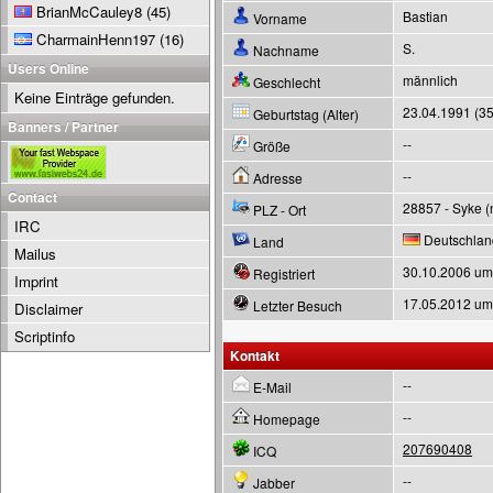
BrianMcCauley8
(45)
Bastian
Vorname
CharmainHenn197
(16)
S.
Nachname
Users Online
männlich
Geschlecht
Keine Einträge gefunden.
23.04.1991 (35
Geburtstag (Alter)
Banners / Partner
--
Größe
--
Adresse
Contact
28857 - Syke 
PLZ - Ort
IRC
Deutschlan
Land
Mailus
30.10.2006 um
Registriert
Imprint
17.05.2012 um
Letzter Besuch
Disclaimer
Scriptinfo
Kontakt
--
E-Mail
--
Homepage
207690408
ICQ
--
Jabber