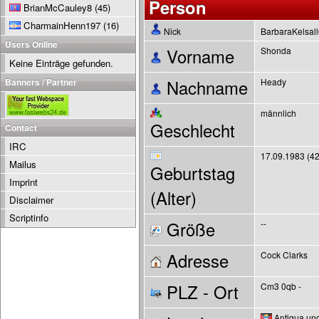
Person
BrianMcCauley8
(45)
CharmainHenn197
(16)
Nick
BarbaraKelsal
Users Online
Vorname
Shonda
Keine Einträge gefunden.
Banners / Partner
Nachname
Heady
männlich
Geschlecht
Contact
IRC
17.09.1983 (42
Mailus
Geburtstag
Imprint
(Alter)
Disclaimer
Scriptinfo
Größe
--
Adresse
Cock Clarks
PLZ - Ort
Cm3 0qb -
Antigua un