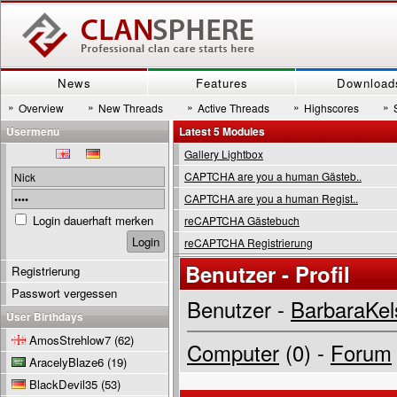
News
Features
Download
»
»
»
»
»
Overview
New Threads
Active Threads
Highscores
Usermenu
Latest 5 Modules
Gallery Lightbox
CAPTCHA are you a human Gästeb..
CAPTCHA are you a human Regist..
Login dauerhaft merken
reCAPTCHA Gästebuch
reCAPTCHA Registrierung
Benutzer - Profil
Registrierung
Passwort vergessen
Benutzer -
BarbaraKel
User Birthdays
AmosStrehlow7
(62)
Computer
(0) -
Forum
AracelyBlaze6
(19)
BlackDevil35
(53)