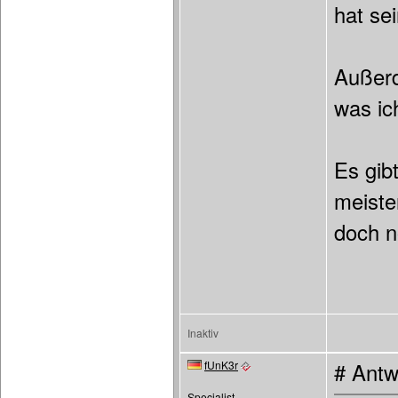
hat sei
Außerd
was ich
Es gib
meiste
doch n
Inaktiv
fUnK3r
# Antw
Specialist