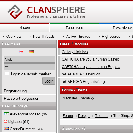
News
Features
Download
»
»
»
»
»
Overview
New Threads
Active Threads
Highscores
Usermenu
Latest 5 Modules
Gallery Lightbox
CAPTCHA are you a human Gästeb..
CAPTCHA are you a human Regist..
Login dauerhaft merken
reCAPTCHA Gästebuch
reCAPTCHA Registrierung
Forum - Thema
Registrierung
Passwort vergessen
Nächstes Thema ->
User Birthdays
AlexandraMoose4
(19)
Forum
->
Design
->
Tutorials
-> The Gimp: S
bigbaba
(61)
CarrieDummer
(73)
Antworten: 12