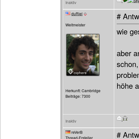
Inaktiv
duRiel
# Antw
Weltmeister
wie ge
aber an
schon,
proble
höhe a
Herkunft: Cambridge
Beiträge: 7300
Inaktiv
reVerB
# Antw
Thread-Ersteller