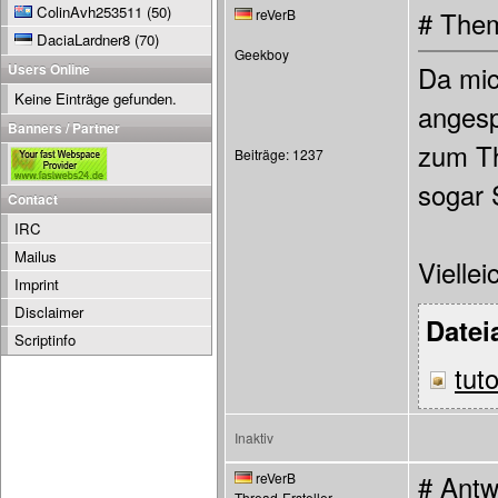
ColinAvh253511
(50)
reVerB
# Them
DaciaLardner8
(70)
Geekboy
Users Online
Da mic
Keine Einträge gefunden.
angesp
Banners / Partner
zum Th
Beiträge: 1237
sogar 
Contact
IRC
Mailus
Vielle
Imprint
Disclaimer
Datei
Scriptinfo
tuto
Inaktiv
reVerB
# Antw
Thread-Ersteller