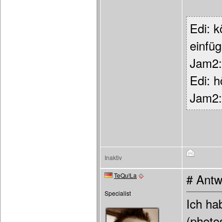
Edi: 
einfü
Jam2: 
Edi: h
Jam2: 
Inaktiv
TeQu!La
# Antw
Specialist
Ich ha
(photo