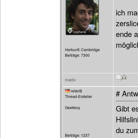
ich ma
zersli
ende al
möglic
Herkunft: Cambridge
Beiträge: 7300
Inaktiv
reVerB
# Antw
Thread-Ersteller
Gibt e
Geekboy
Hilfsl
du zum
Beiträge: 1237