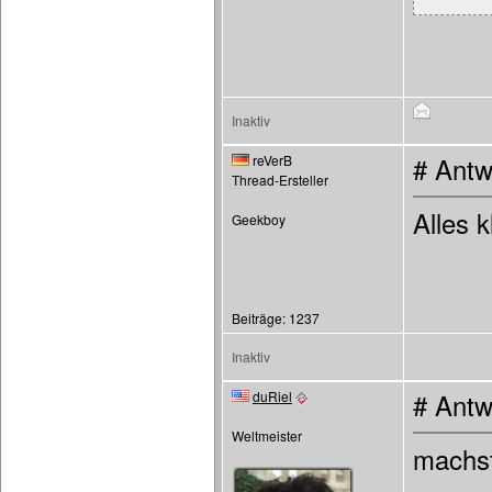
Inaktiv
reVerB
# Antw
Thread-Ersteller
Alles k
Geekboy
Beiträge: 1237
Inaktiv
duRiel
# Antw
Weltmeister
machst