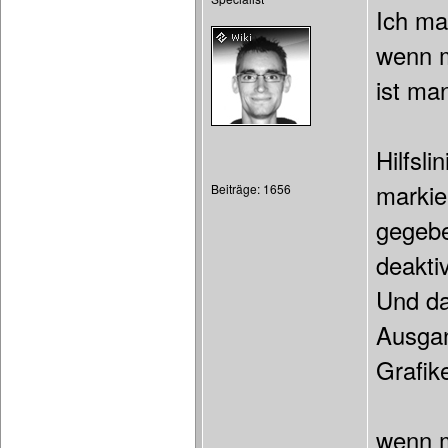
Ich ma
wenn m
ist ma
Hilfsl
markie
Beiträge: 1656
gegebe
deaktiv
Und da
Ausgan
Grafik
wenn m