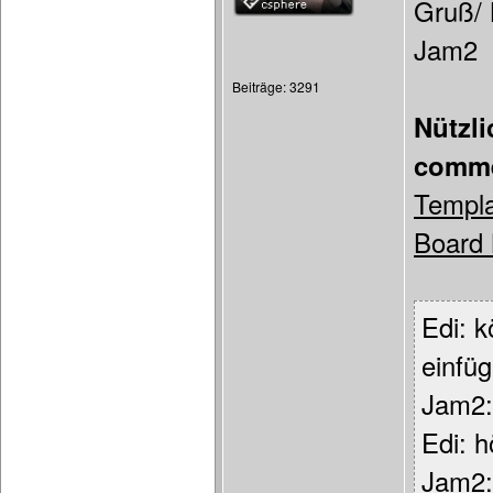
Gruß/ 
Jam2
Beiträge: 3291
Nützl
comme
Templa
Board 
Edi: 
einfü
Jam2: 
Edi: h
Jam2: 