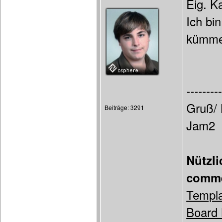
Eig. K
Ich bi
kümme
---------
Gruß/ 
Beiträge: 3291
Jam2
Nützl
comme
Templa
Board 