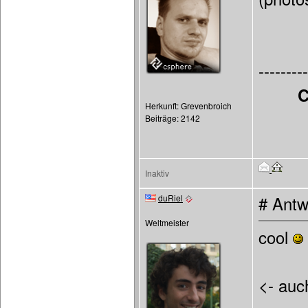
---------
C
Herkunft: Grevenbroich
Beiträge: 2142
Inaktiv
duRiel
# Antw
Weltmeister
cool
<- auc