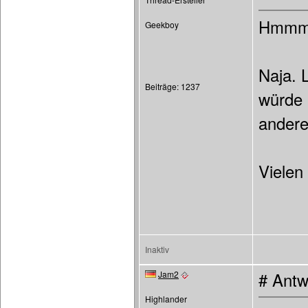
Hmmm 
Geekboy
Naja. 
Beiträge: 1237
würde 
andere
Vielen
Inaktiv
Jam2
# Antw
Highlander