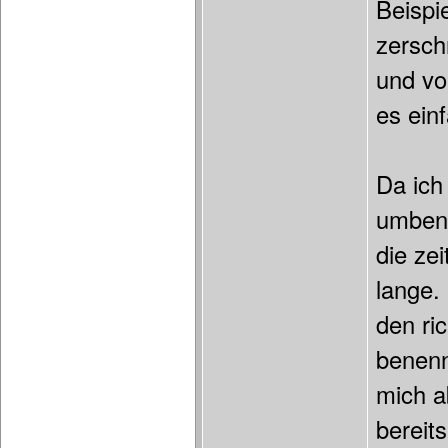
Beispi
zersch
und vo
es ein
Da ich
umbene
die ze
lange.
den ric
benenn
mich a
bereit