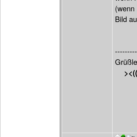
(wenn 
Bild a
---------
Grüßle
><(