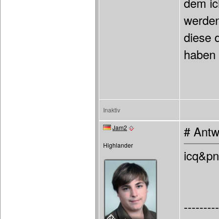
dem ic
werden
diese 
haben 
Inaktiv
Jam2
# Antw
Highlander
icq&p
---------