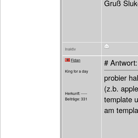
Gruß Sluk
Inaktiv
Fidan
# Antwort
King for a day
probier ha
(z.b. app
Herkunft: -----
template 
Beiträge: 331
am templat