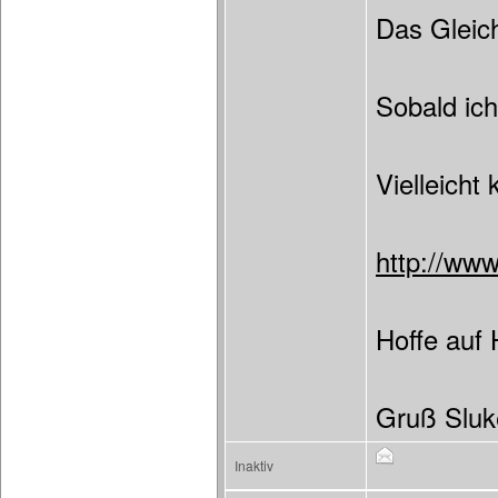
Das Gleic
Sobald ich
Vielleich
http://ww
Hoffe auf H
Gruß Sluk
Inaktiv