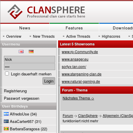
News
Features
Download
»
»
»
»
»
Overview
New Threads
Active Threads
Highscores
Usermenu
Latest 5 Showrooms
www.rp-Community.de
www.ansager.eu
sortyx-lan.com/
Login dauerhaft merken
www.stargaming-clan.de
www.natural-gaming.de
Forum - Thema
Registrierung
Passwort vergessen
Nächstes Thema ->
User Birthdays
AlfredoUse
(34)
Forum
->
ClanSphere
->
Allgemein (ClanSp
funktioniert nicht mehr
AsaCarter657
(31)
BarbaraSaragosa
(22)