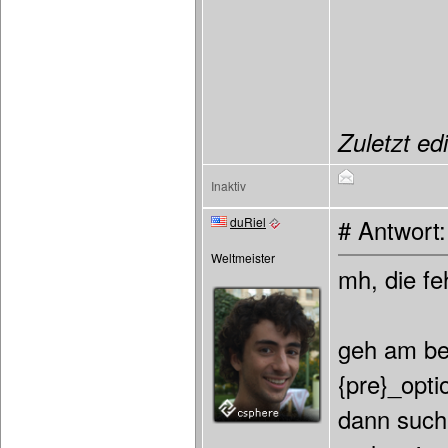
Zuletzt ed
Inaktiv
duRiel
# Antwort
Weltmeister
mh, die fe
geh am be
{pre}_opti
dann such 