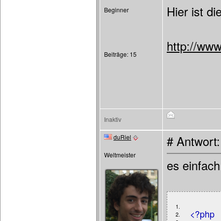
Hier ist di
Beginner
http://www
Beiträge: 15
Inaktiv
duRiel
# Antwort
Weltmeister
es einfach
1.
<?php
2.