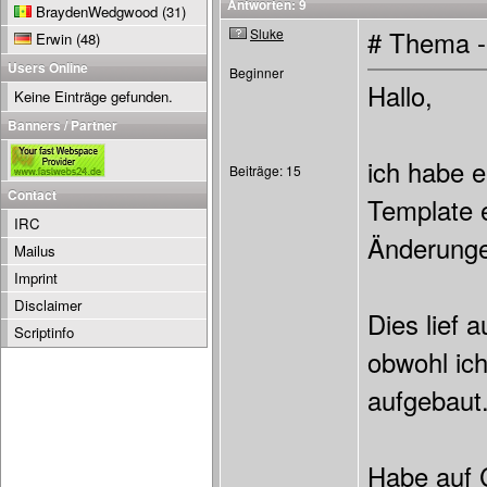
Antworten: 9
BraydenWedgwood
(31)
Sluke
# Thema -
Erwin
(48)
Users Online
Beginner
Hallo,
Keine Einträge gefunden.
Banners / Partner
ich habe e
Beiträge: 15
Contact
Template 
IRC
Änderunge
Mailus
Imprint
Disclaimer
Dies lief 
Scriptinfo
obwohl ich
aufgebaut
Habe auf