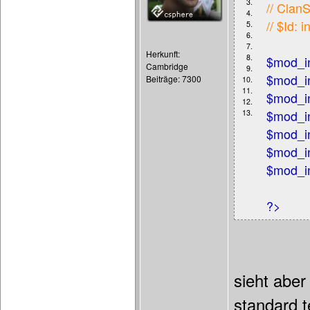
3.
// Clan
4.
// $Id:
5.
6.
7.
Herkunft:
8.
$mod_i
Cambridge
9.
$mod_i
Beiträge: 7300
10.
11.
$mod_i
12.
13.
$mod_i
$mod_i
$mod_i
$mod_i
?>
sieht aber
standard t