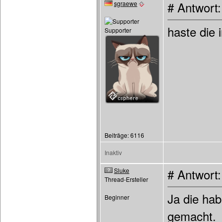
sgraewe
# Antwort
haste die 
Supporter
Beiträge: 6116
Inaktiv
Sluke
# Antwort
Thread-Ersteller
Ja die ha
Beginner
gemacht.