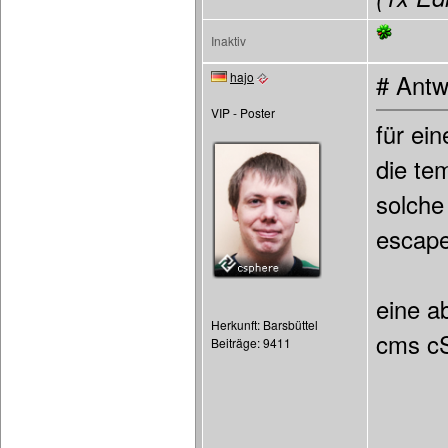
Inaktiv
hajo
# Antw
VIP - Poster
für ei
die te
solche
escape
eine a
Herkunft: Barsbüttel
cms c
Beiträge: 9411