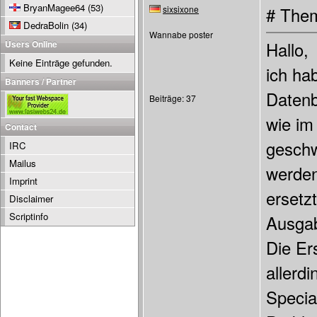
BryanMagee64
(53)
sixsixone
# Them
DedraBolin
(34)
Wannabe poster
Users Online
Hallo,
Keine Einträge gefunden.
ich ha
Banners / Partner
Datenb
Beiträge: 37
wie im
Contact
geschw
IRC
Mailus
werden
Imprint
ersetz
Disclaimer
Scriptinfo
Ausgab
Die Ers
allerd
Specia