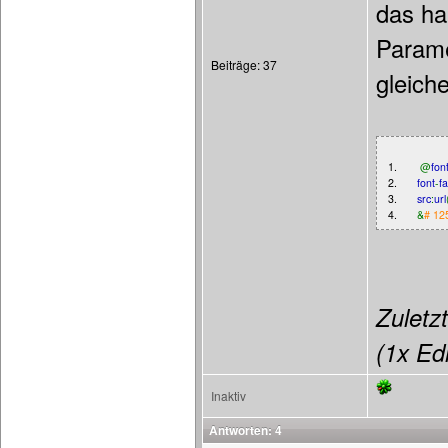
das ha
Parame
Beiträge: 37
gleiche
1.
@
fon
2.
font
-
fa
3.
src
:
url
4.
&
# 12
Zuletzt
(1x Edi
Inaktiv
Antworten: 4