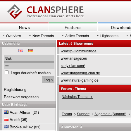
News
Features
Download
»
»
»
»
»
Overview
New Threads
Active Threads
Highscores
Usermenu
Latest 5 Showrooms
www.rp-Community.de
www.ansager.eu
sortyx-lan.com/
Login dauerhaft merken
www.stargaming-clan.de
www.natural-gaming.de
Forum - Thema
Registrierung
Passwort vergessen
Nächstes Thema ->
User Birthdays
AdamAllman
(21)
Forum
->
Support
->
Allgemein (Support)
->
André
(35)
Brooke34H42
(31)
Antworten: 4