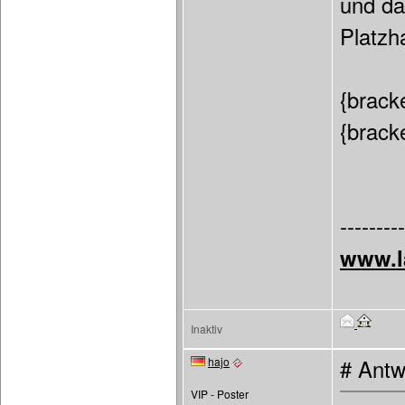
und da
Platzh
{brack
{brack
---------
www.l
Inaktiv
hajo
# Antw
VIP - Poster