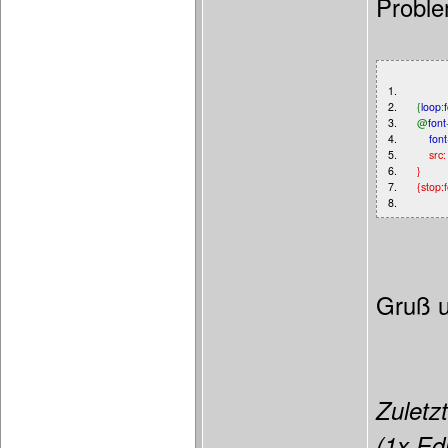
Probl
1.
2.
{
loop
:
3.
@
font
4.
font
5.
src: u
6.
}
7.
{stop:
8.
Gruß 
Zuletzt
(1x Edi