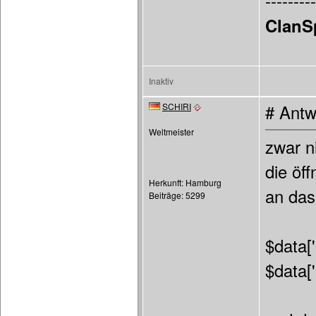
---------
ClanS
Inaktiv
SCHIRI
# Antw
Weltmeister
zwar n
die öf
Herkunft: Hamburg
an das
Beiträge: 5299
$data['
$data['