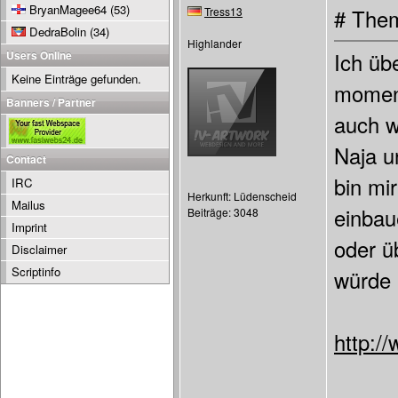
BryanMagee64
(53)
Tress13
# Them
DedraBolin
(34)
Highlander
Users Online
Ich üb
Keine Einträge gefunden.
moment
Banners / Partner
auch w
Naja u
Contact
bin mi
IRC
Herkunft: Lüdenscheid
Mailus
einbaue
Beiträge: 3048
Imprint
oder ü
Disclaimer
Scriptinfo
würde 
http:/