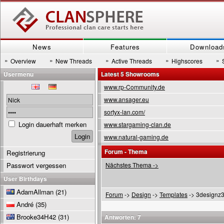
News
Features
Download
»
»
»
»
»
Overview
New Threads
Active Threads
Highscores
Usermenu
Latest 5 Showrooms
www.rp-Community.de
www.ansager.eu
sortyx-lan.com/
Login dauerhaft merken
www.stargaming-clan.de
www.natural-gaming.de
Forum - Thema
Registrierung
Passwort vergessen
Nächstes Thema ->
User Birthdays
AdamAllman
(21)
Forum
->
Design
->
Templates
-> 3designz
André
(35)
Brooke34H42
(31)
Antworten: 7