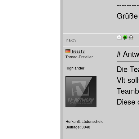
---------
Grüße
Inaktiv
Tress13
# Antw
Thread-Ersteller
Die Te
Highlander
Vlt so
Teamba
Diese 
Herkunft: Lüdenscheid
Beiträge: 3048
---------