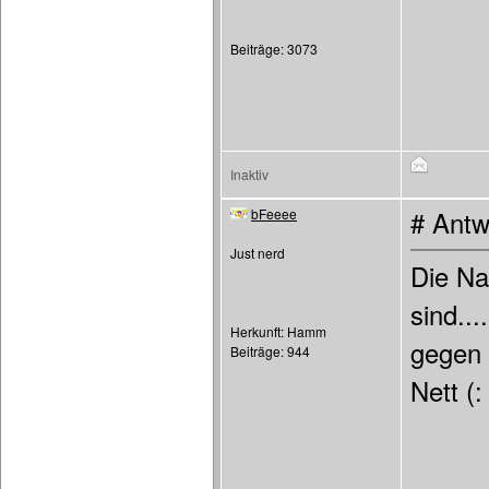
Beiträge: 3073
Inaktiv
bFeeee
# Antw
Just nerd
Die Na
sind..
Herkunft: Hamm
gegen 
Beiträge: 944
Nett (: