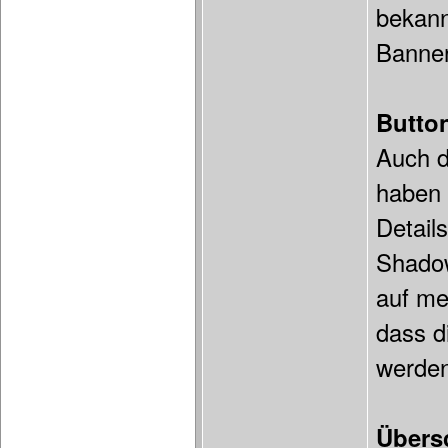
bekann
Banner
Butto
Auch d
haben 
Detail
Shadow
auf me
dass d
werden
Übers