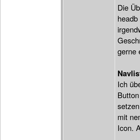
Die Üb
headb 
irgend
Geschm
gerne 
Navlis
Ich üb
Button
setzen
mit ne
Icon. 