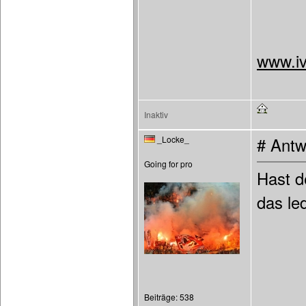
www.iv
Inaktiv
_Locke_
# Antw
Going for pro
Hast d
das led
Beiträge: 538