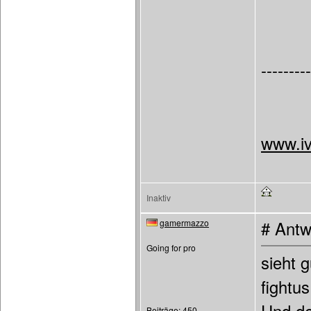
---------
www.iv
Inaktiv
gamermazzo
# Antw
Going for pro
sieht 
fightu
Beiträge: 450