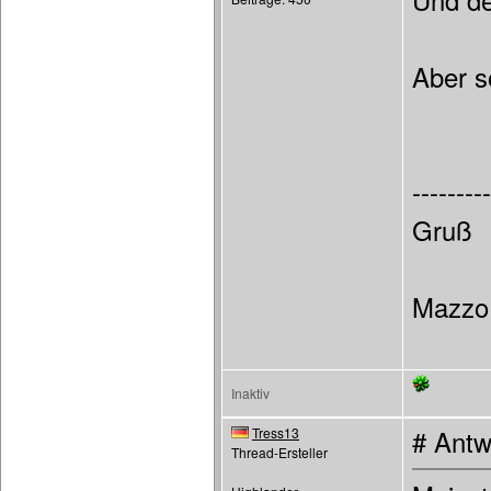
Und de
Aber s
---------
Gruß
Mazzo
Inaktiv
Tress13
# Antw
Thread-Ersteller