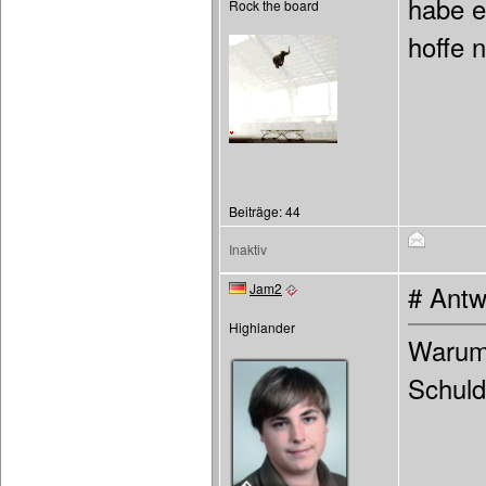
habe es
Rock the board
hoffe 
Beiträge: 44
Inaktiv
Jam2
# Antw
Highlander
Warum 
Schul