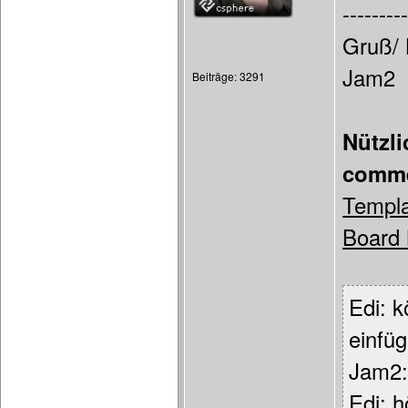
---------
Gruß/ 
Jam2
Beiträge: 3291
Nützl
comme
Templa
Board 
Edi: 
einfü
Jam2: 
Edi: h