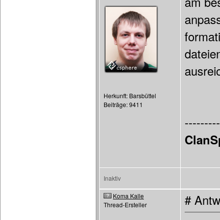
am bes
anpass
format
dateie
ausrei
Herkunft: Barsbüttel
Beiträge: 9411
---------
ClanS
Inaktiv
Koma Kalle
# Antw
Thread-Ersteller