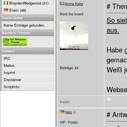
BraydenWedgwood
(31)
Koma Kalle
# Them
Erwin
(48)
Rock the board
Users Online
So sie
Keine Einträge gefunden.
aus.
Banners / Partner
Habe g
Contact
gemach
IRC
Mailus
Weiß 
Beiträge: 44
Imprint
Disclaimer
Scriptinfo
Webse
Inaktiv
hajo
# Antw
VIP - Poster