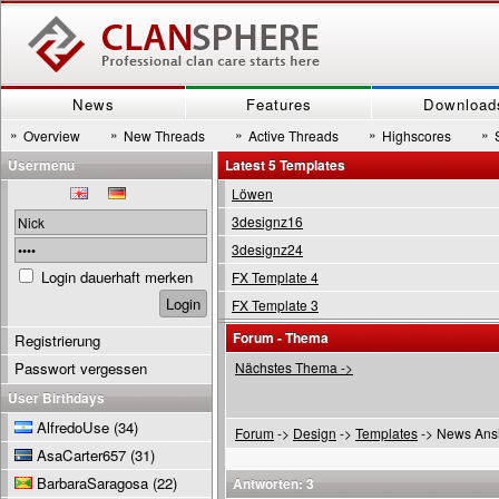
News
Features
Download
»
»
»
»
»
Overview
New Threads
Active Threads
Highscores
Usermenu
Latest 5 Templates
Löwen
3designz16
3designz24
Login dauerhaft merken
FX Template 4
FX Template 3
Forum - Thema
Registrierung
Passwort vergessen
Nächstes Thema ->
User Birthdays
AlfredoUse
(34)
Forum
->
Design
->
Templates
-> News Ansi
AsaCarter657
(31)
BarbaraSaragosa
(22)
Antworten: 3