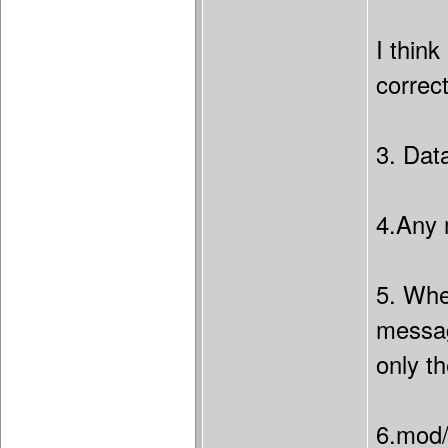
I think
correc
3. Dat
4.Any 
5. Whe
message
only t
6.mod/