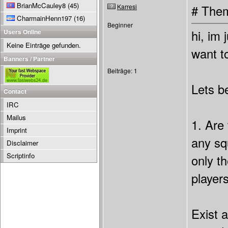
BrianMcCauley8
(45)
Karresi
# Them
CharmainHenn197
(16)
Beginner
Users Online
hi, im 
Keine Einträge gefunden.
want to
Banners / Partner
Beiträge: 1
Lets b
Contact
IRC
Mailus
1. Are
Imprint
any sq
Disclaimer
Scriptinfo
only t
players
Exist 