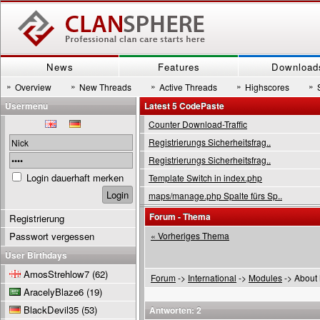
News
Features
Download
»
»
»
»
»
Overview
New Threads
Active Threads
Highscores
Usermenu
Latest 5 CodePaste
Counter Download-Traffic
Registrierungs Sicherheitsfrag..
Registrierungs Sicherheitsfrag..
Login dauerhaft merken
Template Switch in index.php
maps/manage.php Spalte fürs Sp..
Forum - Thema
Registrierung
Passwort vergessen
« Vorheriges Thema
User Birthdays
AmosStrehlow7
(62)
Forum
->
International
->
Modules
-> About
AracelyBlaze6
(19)
BlackDevil35
(53)
Antworten: 2