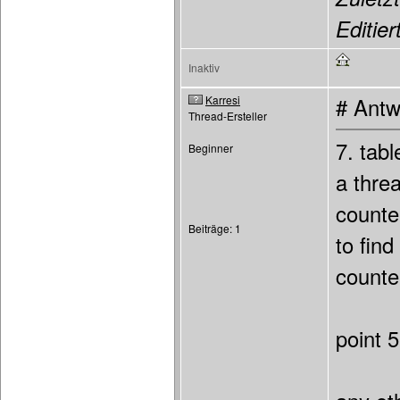
Editier
Inaktiv
Karresi
# Antw
Thread-Ersteller
7. tabl
Beginner
a thre
counter
Beiträge: 1
to fin
counte
point 5