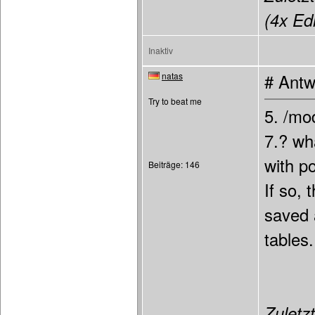
(4x Edi
Inaktiv
natas
# Antw
Try to beat me
5. /mo
7.? wh
with p
Beiträge: 146
If so,
saved 
tables.
Zuletzt