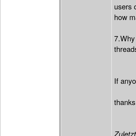
users 
how ma
7.Why 
thread
If any
thanks
Zuletzt