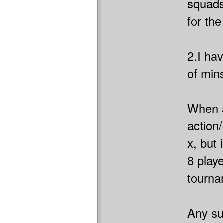
squads
for th
2.I ha
of mins
When a
action
x, but 
8 playe
tourna
Any su