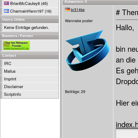
Antworten: 4
BrianMcCauley8
(45)
br314ke
# Them
CharmainHenn197
(16)
Users Online
Wannabe poster
Hallo,
Keine Einträge gefunden.
Banners / Partner
bin ne
Contact
an die
IRC
Es geh
Mailus
Imprint
Dropdo
Disclaimer
Beiträge: 29
Scriptinfo
Hier e
index