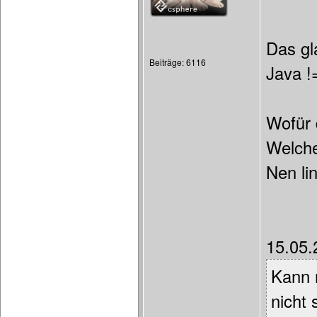
Das gl
Beiträge: 6116
Java !=
Wofür 
Welche
Nen lin
15.05.
Kann m
nicht