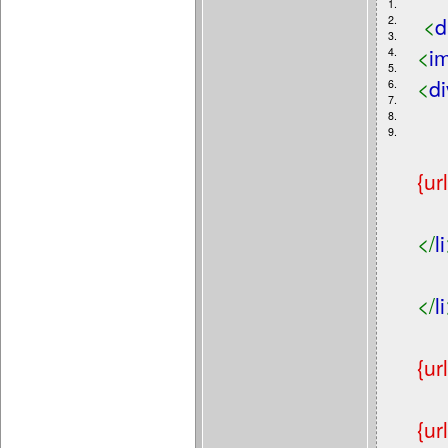
1.
<
d
2.
3.
<
i
4.
5.
<
di
6.
7.
8.
9.
{ur
</
li
</
li
{ur
{ur