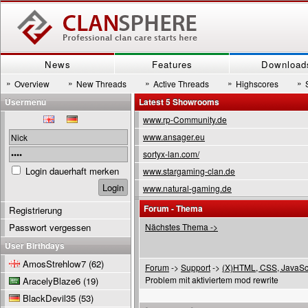
News
Features
Download
»
»
»
»
»
Overview
New Threads
Active Threads
Highscores
Usermenu
Latest 5 Showrooms
www.rp-Community.de
www.ansager.eu
sortyx-lan.com/
Login dauerhaft merken
www.stargaming-clan.de
www.natural-gaming.de
Forum - Thema
Registrierung
Passwort vergessen
Nächstes Thema ->
User Birthdays
AmosStrehlow7
(62)
Forum
->
Support
->
(X)HTML, CSS, JavaSc
Problem mit aktiviertem mod rewrite
AracelyBlaze6
(19)
BlackDevil35
(53)