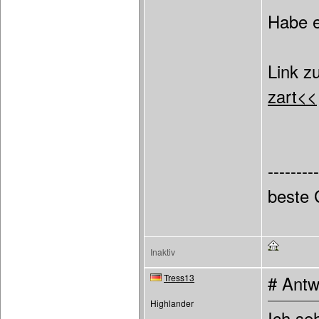
Habe e
Link z
zart<<
---------
beste
Inaktiv
Tress13
# Antw
Highlander
Ich se