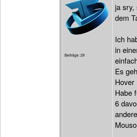
ja sry,
dem Ta
Ich ha
in ein
Beiträge: 29
einfac
Es geh
Hover 
Habe f
6 davo
andere
Mousou