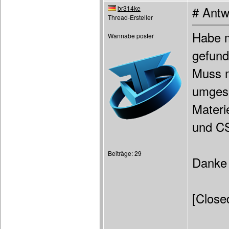
br314ke
# Antw
Thread-Ersteller
Habe m
Wannabe poster
gefund
Muss m
umgese
Materi
und CS
Beiträge: 29
Danke 
[Close