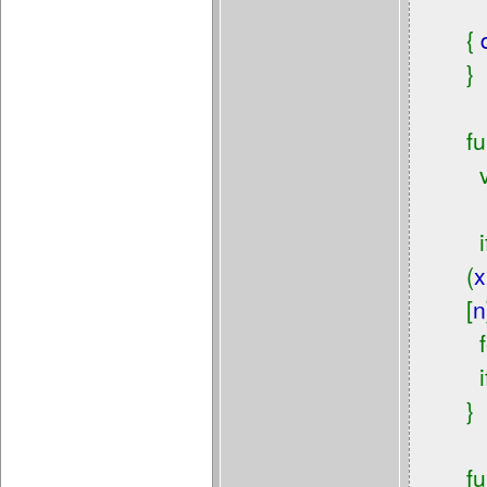
i
{
}
f
if
(
x
[
n
f
if
}
f