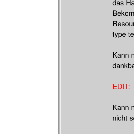
das Ha
Bekomm
Resour
type te
Kann m
dankba
EDIT:
Kann m
nicht 