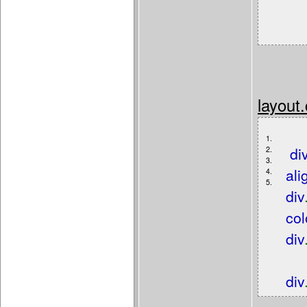
layout
1.
di
2.
3.
ali
4.
5.
div
col
div
div