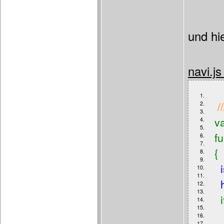
und hie
navi.j
1.
/
2.
3.
v
4.
5.
f
6.
7.
{
8.
9.
10.
11.
12.
13.
if
14.
15.
16.
17.