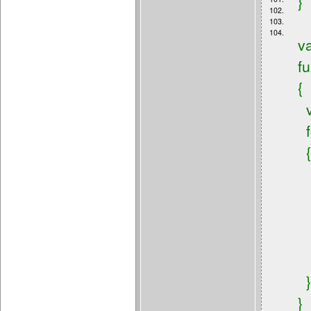
}
102.
103.
104.
v
f
{
v
f
{
i
}
}