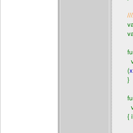
//
v
v
f
(
x
}
f
{ i