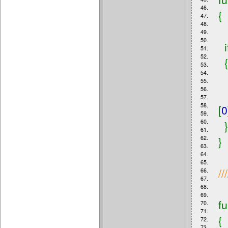
46.
{
47.
48.
49.
50.
i
51.
52.
53.
54.
55.
56.
57.
58.
[
0
59.
60.
}
61.
62.
}
63.
64.
65.
///
66.
67.
68.
69.
f
70.
71.
{
72.
73.