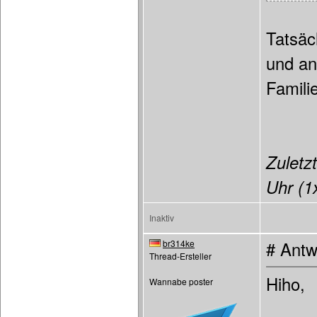
Tatsäc
und an
Familie
Zuletzt
Uhr (1x
Inaktiv
br314ke
# Antw
Thread-Ersteller
Hiho,
Wannabe poster