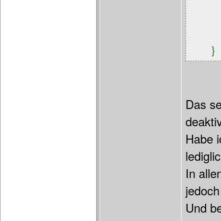
}
Das se
deaktiv
Habe ic
ledigli
In all
jedoch
Und be