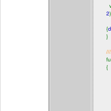
2
)
i
{
d
}
//
f
{