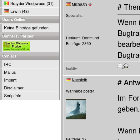
BraydenWedgwood
(31)
Micha.09
# Them
Erwin
(48)
Specialist
Users Online
Wenn ih
Keine Einträge gefunden.
Bugtra
Banners / Partner
Herkunft: Dortmund
bearbe
Beiträge: 2860
Bugtra
Contact
IRC
Inaktiv
Mailus
Imprint
Nachtelb
# Antw
Disclaimer
Wannabe poster
Im For
Scriptinfo
geben.
Wenn i
Beiträge: 37