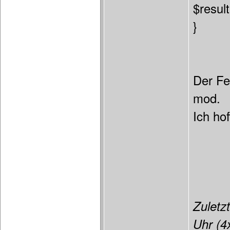
$result
}
Der Fe
mod.
Ich ho
Zuletzt
Uhr (4x