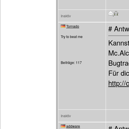
Inaktiv
Tornado
# Antw
Try to beat me
Kannst
Mc.Alc
Bugtra
Beiträge: 117
Für di
http:/
Inaktiv
addware
# Antw