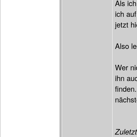
Als ic
ich au
jetzt h
Also l
Wer ni
ihn au
finden
nächst
Zuletzt