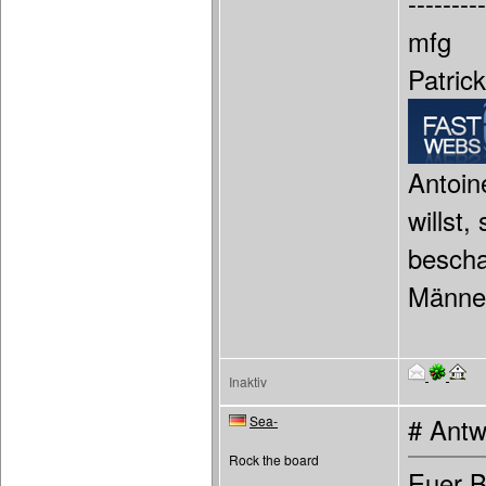
---------
mfg
Patric
Antoin
willst
bescha
Männer
Inaktiv
Sea-
# Antw
Rock the board
Euer B