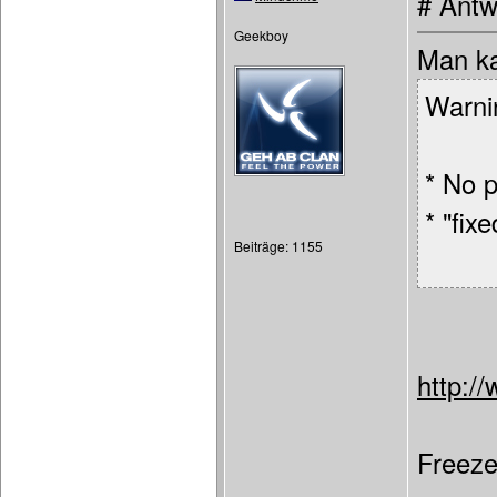
# Antw
Geekboy
Man ka
Warni
* No p
* "fix
Beiträge: 1155
http:/
Freeze