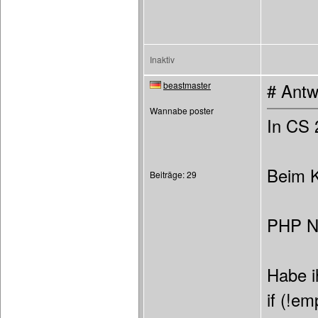
Inaktiv
beastmaster
# Antw
Wannabe poster
In CS 
Beim K
Beiträge: 29
PHP No
Habe ih
if (!em