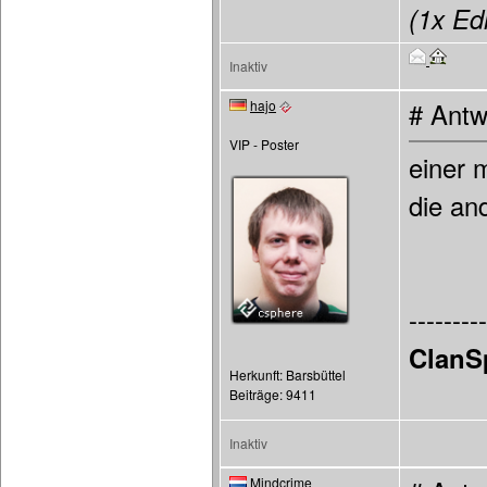
(1x Edi
Inaktiv
hajo
# Antw
VIP - Poster
einer 
die an
---------
ClanS
Herkunft: Barsbüttel
Beiträge: 9411
Inaktiv
Mindcrime