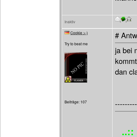
Inaktiv
Cookie >-)
# Antw
Try to beat me
ja bei
kommt 
dan cl
---------
Beiträge: 107
..: