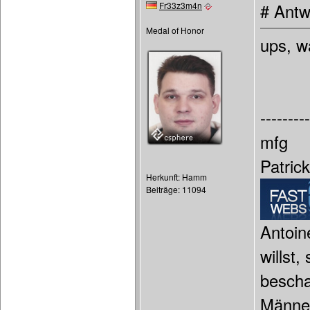
Fr33z3m4n
# Antw
Medal of Honor
ups, wa
---------
mfg
Patric
Herkunft: Hamm
Beiträge: 11094
Antoin
willst
bescha
Männer