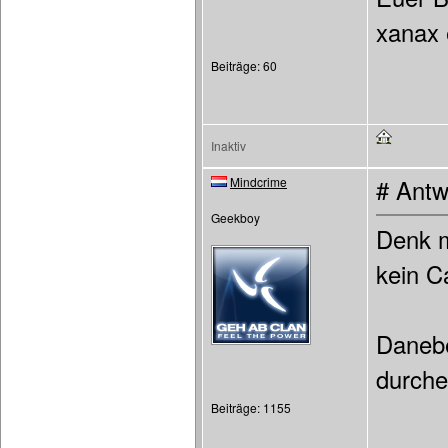
xanax 
Beiträge: 60
Inaktiv
Mindcrime
# Antw
Geekboy
Denk m
kein Ca
Danebe
durche
Beiträge: 1155