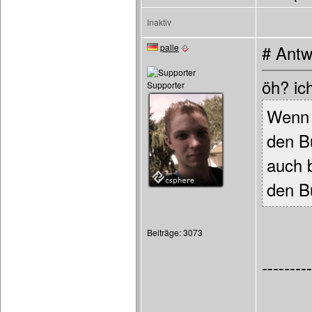
Inaktiv
palle
# Antw
öh? ich
Supporter
Wenn i
den Bu
auch b
den B
Beiträge: 3073
---------