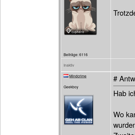
Trotzd
Beiträge: 6116
Inaktiv
Mindcrime
# Antw
Geekboy
Hab ic
Wo kan
wurden