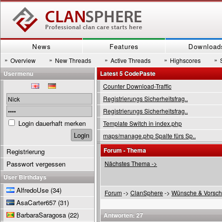
News
Features
Download
»
»
»
»
»
Overview
New Threads
Active Threads
Highscores
Usermenu
Latest 5 CodePaste
Counter Download-Traffic
Registrierungs Sicherheitsfrag..
Registrierungs Sicherheitsfrag..
Login dauerhaft merken
Template Switch in index.php
maps/manage.php Spalte fürs Sp..
Forum - Thema
Registrierung
Passwort vergessen
Nächstes Thema ->
User Birthdays
AlfredoUse
(34)
Forum
->
ClanSphere
->
Wünsche & Vorsch
AsaCarter657
(31)
BarbaraSaragosa
(22)
Antworten: 27