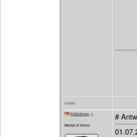
Inaktiv
Fr33z3m4n
# Antw
Medal of Honor
01.07.