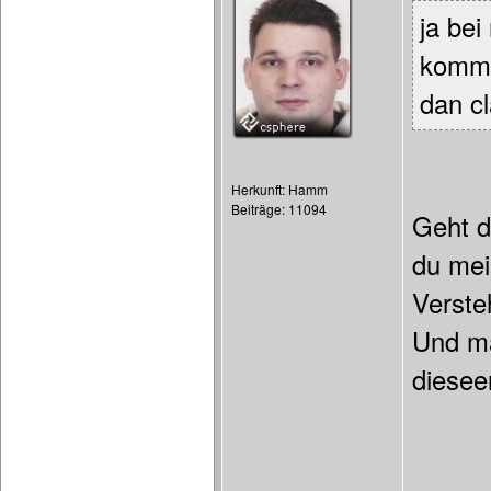
ja be
kommt
dan cl
Herkunft: Hamm
Beiträge: 11094
Geht d
du mei
Verste
Und ma
diesee