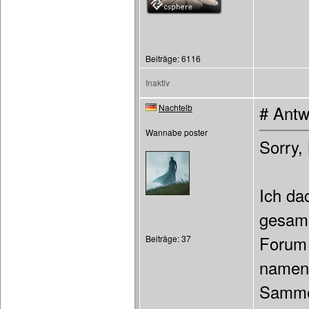
Beiträge: 6116
Inaktiv
Nachtelb
# Antw
Wannabe poster
Sorry,
Ich da
gesamm
Forum 
Beiträge: 37
namens
Sammel