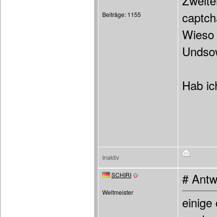
Zweite
captch
Beiträge: 1155
Wieso 
Undsow
Hab ic
Inaktiv
SCHIRI
# Antw
Weltmeister
einige