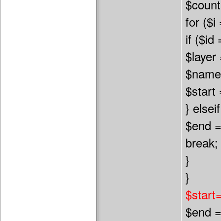
$count
for ($i
if ($id
$layer 
$name 
$start 
} elsei
$end =
break;
}
}
$start
$end =