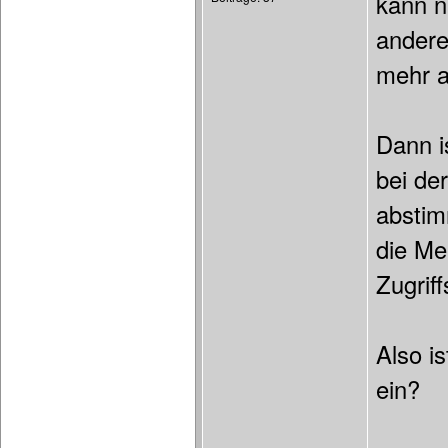
kann n
andere
mehr 
Dann is
bei de
abstim
die Me
Zugrif
Also is
ein?