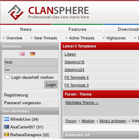
News
Features
Download
»
»
»
»
»
Overview
New Threads
Active Threads
Highscores
Usermenu
Latest 5 Templates
Löwen
3designz16
3designz24
Login dauerhaft merken
FX Template 4
FX Template 3
Forum - Thema
Registrierung
Passwort vergessen
Nächstes Thema ->
User Birthdays
AlfredoUse
(34)
Forum
->
Module
->
Modul anfragen
-> Vide
AsaCarter657
(31)
BarbaraSaragosa
(22)
Antworten: 64