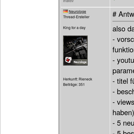
Inaktiv
Neurologe
# Antw
Thread-Ersteller
also da
King for a day
- vors
funktio
- yout
parame
- titel 
Herkunft: Rieneck
Beiträge: 351
- besc
- view
haben
- 5 ne
- 5 be