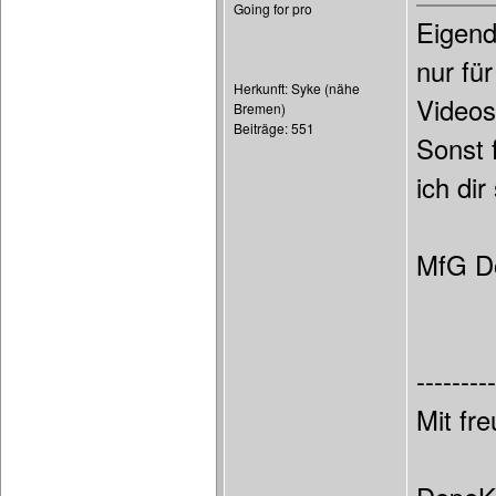
Going for pro
Eigend
nur fü
Herkunft: Syke (nähe
Videos
Bremen)
Beiträge: 551
Sonst 
ich di
MfG D
---------
Mit fr