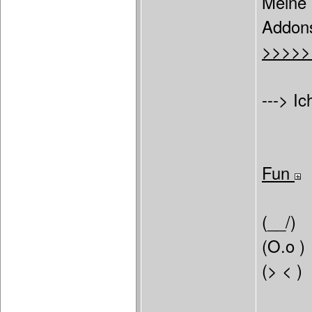
Meine 
Addon
>>>>>
---> Ic
Fun
(__/)
(O.o )
(> < )