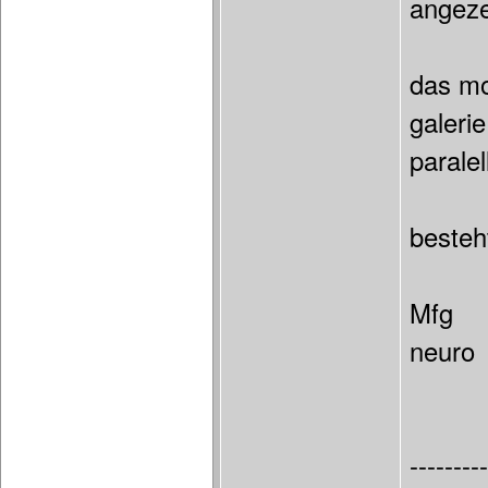
angeze
das mo
galerie
paralel
besteh
Mfg
neuro
---------