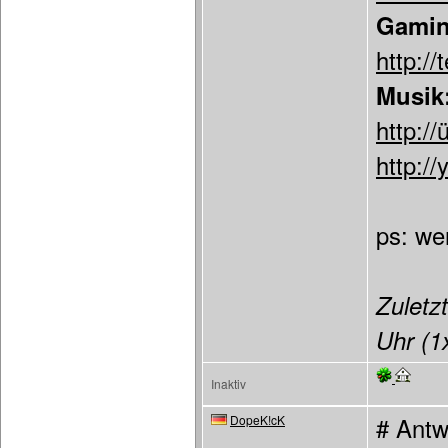
Gamin
http:/
Musik
http://
http://
ps: we
Zuletzt
Uhr (1x
Inaktiv
DopeK!cK
# Antw