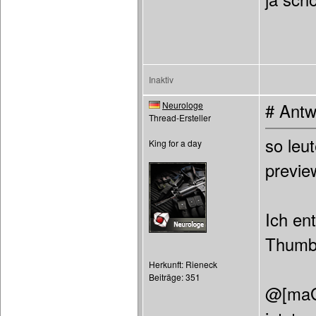
Inaktiv
Neurologe
# Antw
Thread-Ersteller
so leu
King for a day
previe
Ich en
Thumbs
Herkunft: Rieneck
Beiträge: 351
@[maG]