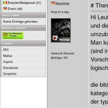
BraydenWedgwood
(31)
Neurologe
# Them
Erwin
(48)
King for a day
Users Online
Hi Leu
Keine Einträge gefunden.
und di
Banners / Partner
umzub
Man ka
Contact
(sind 
IRC
Herkunft: Rieneck
Mailus
Vorsch
Beiträge: 351
Imprint
logisc
Disclaimer
Scriptinfo
die bi
katego
der ty