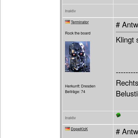
Inaktiv
Terminator
# Antw
Rock the board
Klingt 
---------
Rechts
Herkunft: Dresden
Belust
Beiträge: 74
Inaktiv
DopeK!cK
# Antw