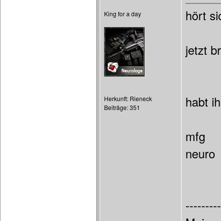
hört s
King for a day
jetzt 
habt i
Herkunft: Rieneck
Beiträge: 351
mfg
neuro
---------