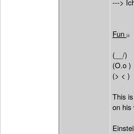
---> Ic
Fun
(__/)
(O.o )
(> < )
This i
on his
Einste