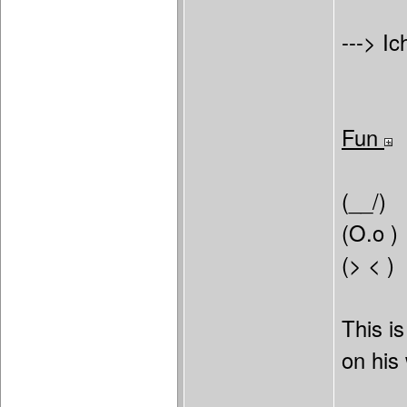
---> Ic
Fun
(__/)
(O.o )
(> < )
This i
on his