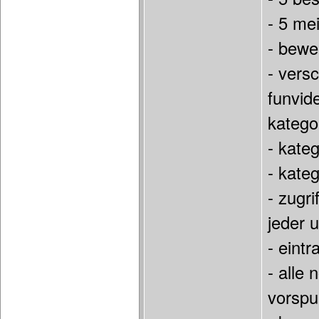
- 5 me
- bewe
- vers
funvid
katego
- kateg
- kate
- zugri
jeder 
- eint
- alle
vorspul