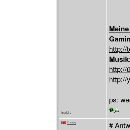
Meine
Gamin
http:/
Musik
http://
http://
ps: we
Inaktiv
Fidan
# Antw