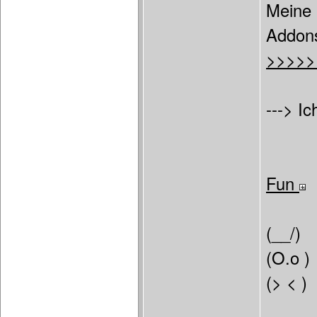
Meine 
Addon
>>>>>
---> Ic
Fun
(__/)
(O.o )
(> < )