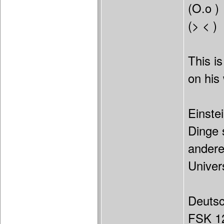
(O.o )
(> < )
This i
on his
Einste
Dinge 
andere
Univer
Deuts
FSK 1