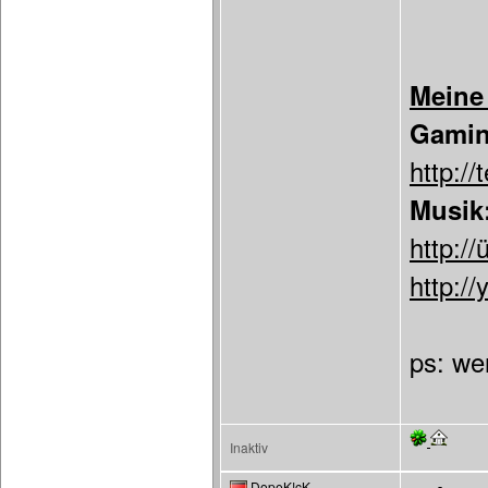
Meine
Gamin
http:/
Musik
http://
http://
ps: we
Inaktiv
DopeK!cK