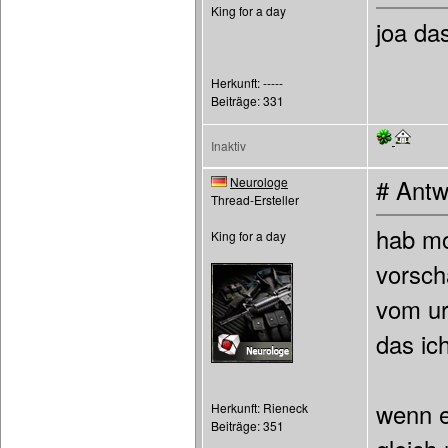
King for a day
joa da
Herkunft: -----
Beiträge: 331
Inaktiv
Neurologe
# Antw
Thread-Ersteller
hab mo
King for a day
vorsch
vom ur
das ic
wenn e
Herkunft: Rieneck
Beiträge: 351