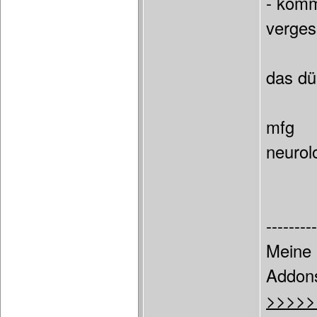
- komme
verges
das dü
mfg
neurol
---------
Meine 
Addon
>>>>>