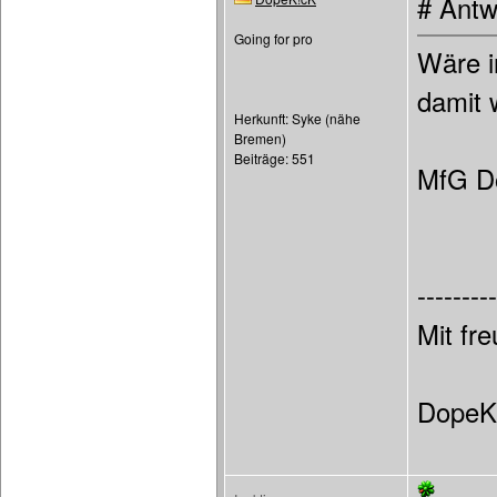
# Antw
Going for pro
Wäre i
damit 
Herkunft: Syke (nähe
Bremen)
Beiträge: 551
MfG D
---------
Mit fr
DopeK