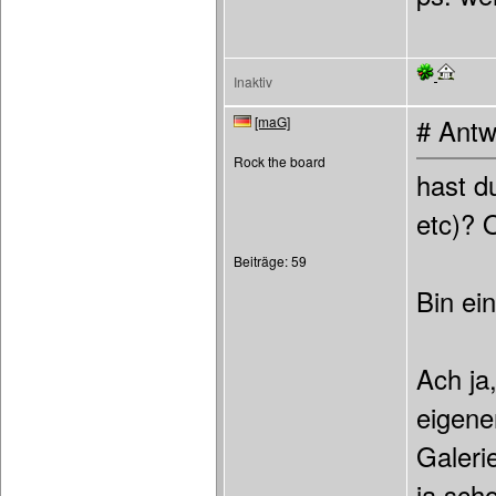
Inaktiv
[maG]
# Antw
Rock the board
hast d
etc)? 
Beiträge: 59
Bin ei
Ach ja,
eigener
Galerie
ja sch