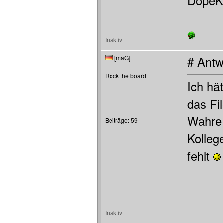
DopeK
Inaktiv
[maG]
# Antw
Rock the board
Ich hä
das Fi
Wahre.
Beiträge: 59
Kolleg
fehlt
Inaktiv