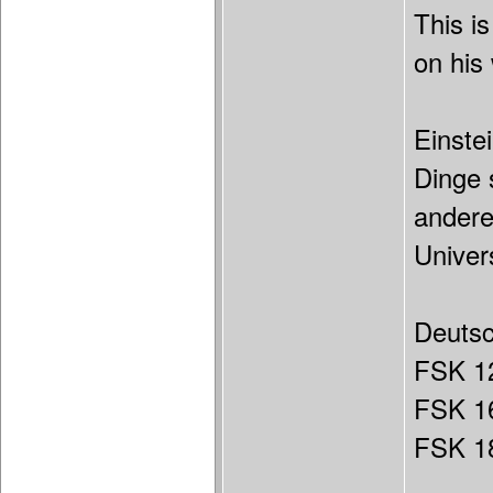
This i
on his
Einste
Dinge 
andere
Univer
Deuts
FSK 1
FSK 1
FSK 18