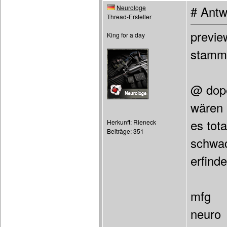
Neurologe
# Antw
Thread-Ersteller
previe
King for a day
stamm
@ dope
wären 
es tot
Herkunft: Rieneck
Beiträge: 351
schwac
erfinde
mfg
neuro