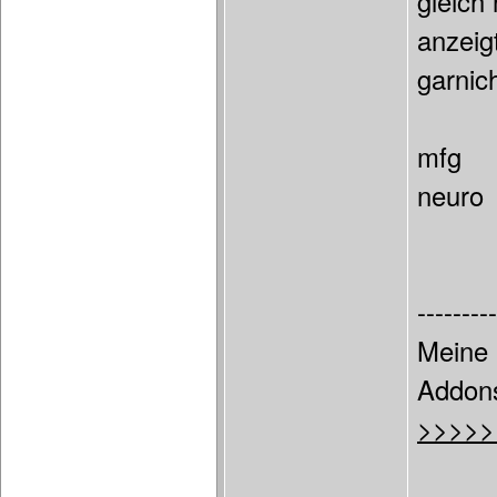
gleich
anzeig
garnic
mfg
neuro
---------
Meine 
Addon
>>>>>