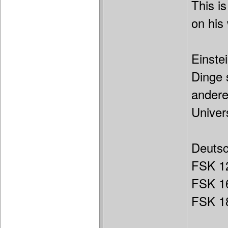
This i
on his
Einste
Dinge 
andere
Univer
Deuts
FSK 1
FSK 1
FSK 18