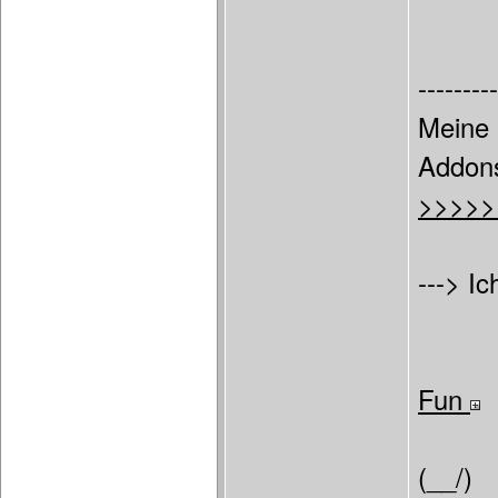
---------
Meine 
Addon
>>>>>
---> Ic
Fun
(__/)