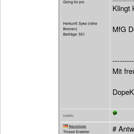
Going for pro
Klingt 
Herkunft: Syke (nähe
MfG D
Bremen)
Beiträge: 551
---------
Mit fr
DopeK
Inaktiv
Neurologe
# Antw
Thread-Ersteller