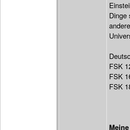
Einste
Dinge 
andere
Univer
Deuts
FSK 1
FSK 1
FSK 18
Meine