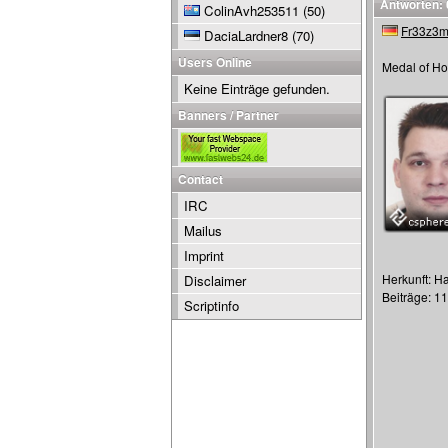
Antworten: 
ColinAvh253511
(50)
Fr33z3
DaciaLardner8
(70)
Users Online
Medal of Ho
Keine Einträge gefunden.
Banners / Partner
Contact
IRC
Mailus
Imprint
Herkunft: 
Disclaimer
Beiträge: 1
Scriptinfo