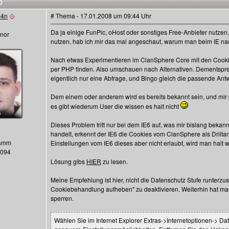
0
m4n
# Thema - 17.01.2008 um 09:44 Uhr
Da ja einige FunPic, oHost oder sonstiges Free-Anbieter nutzen,
nor
nutzen, hab ich mir das mal angeschaut, warum man beim IE nac
Nach etwas Experimentieren im ClanSphere Core mit den Cookie
per PHP finden. Also umschauen nach Alternativen. Dementspre
eigentlich nur eine Abfrage, und Bingo gleich die passende Ant
Dem einem oder anderem wird es bereits bekannt sein, und mir
es gibt wiederum User die wissen es halt nicht
Dieses Problem tritt nur bei dem IE6 auf, was mir bislang bekann
handelt, erkennt der IE6 die Cookies vom ClanSphere als Driita
Hamm
Einstellungen vom IE6 dieses aber nicht erlaubt, wird man halt 
1094
Lösung gibs
HIER
zu lesen.
Meine Empfehlung ist hier, nicht die Datenschutz Stufe runterzu
Cookiebehandlung aufheben" zu deaktivieren. Weiterhin hat ma
sperren.
Wählen Sie im Internet Explorer Extras->Internetoptionen-> Date