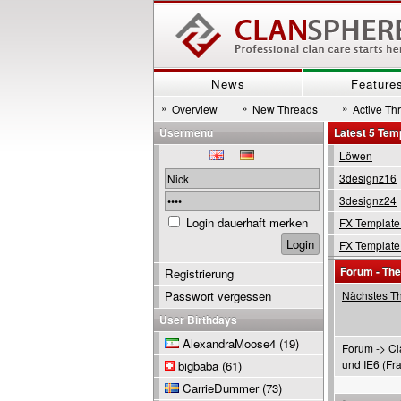
News
Feature
»
»
»
Overview
New Threads
Active Th
Usermenu
Latest 5 Tem
Löwen
3designz16
3designz24
Login dauerhaft merken
FX Template
FX Template
Forum - Th
Registrierung
Passwort vergessen
Nächstes T
User Birthdays
AlexandraMoose4
(19)
Forum
->
Cl
und IE6 (Fr
bigbaba
(61)
CarrieDummer
(73)