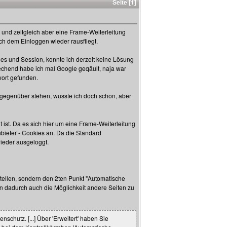
Seite [1]
 und zeitgleich aber eine Frame-Weiterleitung
h dem Einloggen wieder rausfliegt.
s und Session, konnte ich derzeit keine Lösung
chend habe ich mal Google geqäult, naja war
wort gefunden.
 gegenüber stehen, wusste ich doch schon, aber
t ist. Da es sich hier um eine Frame-Weiterleitung
nbieter - Cookies an. Da die Standard
wieder ausgeloggt.
stellen, sondern den 2ten Punkt "Automatische
n dadurch auch die Möglichkeit andere Seiten zu
nschutz. [...] Über 'Erweitert' haben Sie