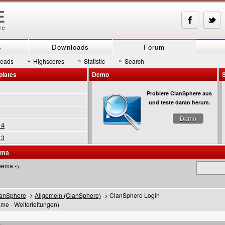
s
Downloads
Forum
»
»
»
reads
Highscores
Statistic
Search
plates
Demo
Probiere ClanSphere aus
und teste daran herum.
Demo
 4
 3
ema
hema ->
anSphere
->
Allgemein (ClanSphere)
-> ClanSphere Login
ame - Weiterleitungen)