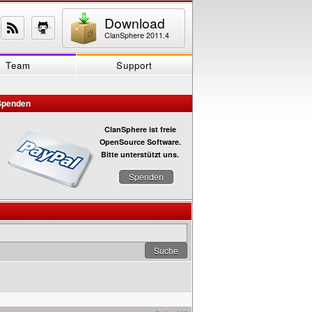
Download
ClanSphere 2011.4
Team
Support
Spenden
ClanSphere ist freie
OpenSource Software.
Bitte unterstützt uns.
Spenden