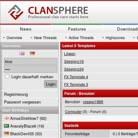
News
Features
Download
»
»
»
»
»
Overview
New Threads
Active Threads
Highscores
Usermenu
Latest 5 Templates
Löwen
3designz16
3designz24
Login dauerhaft merken
FX Template 4
FX Template 3
Forum - Benutzer
Registrierung
Passwort vergessen
Benutzer -
crespo1989
User Birthdays
Computer
(0) - Forum (0)
AmosStrehlow7
(62)
Statistik
AracelyBlaze6
(19)
BlackDevil35
(53)
Forumbeiträge
0 ( 0 Beiträge/