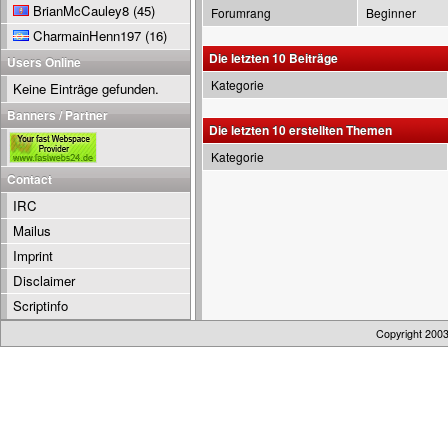
BrianMcCauley8
(45)
Forumrang
Beginner
CharmainHenn197
(16)
Die letzten 10 Beiträge
Users Online
Kategorie
Keine Einträge gefunden.
Banners / Partner
Die letzten 10 erstellten Themen
Kategorie
Contact
IRC
Mailus
Imprint
Disclaimer
Scriptinfo
Copyright 200