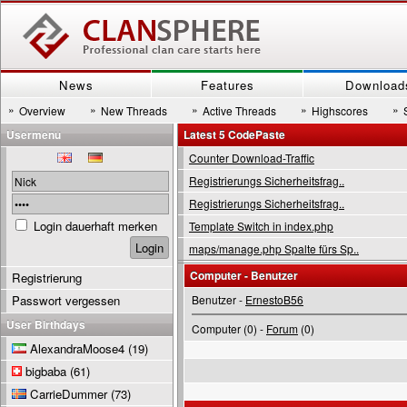
News
Features
Download
»
»
»
»
»
Overview
New Threads
Active Threads
Highscores
Usermenu
Latest 5 CodePaste
Counter Download-Traffic
Registrierungs Sicherheitsfrag..
Registrierungs Sicherheitsfrag..
Login dauerhaft merken
Template Switch in index.php
maps/manage.php Spalte fürs Sp..
Computer - Benutzer
Registrierung
Passwort vergessen
Benutzer -
ErnestoB56
User Birthdays
Computer (0) -
Forum
(0)
AlexandraMoose4
(19)
bigbaba
(61)
CarrieDummer
(73)