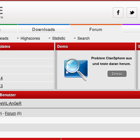
s
Downloads
Forum
»
»
»
reads
Highscores
Statistic
Search
plates
Demo
Probiere ClanSphere aus
und teste daran herum.
Demo
 4
 3
 Benutzer
eViL-AnGeR
) -
Forum
(0)