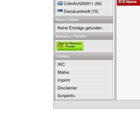
Name
ColinAvh253511
(50)
DaciaLardner8
(70)
Users Online
Keine Einträge gefunden.
Banners / Partner
Contact
IRC
Mailus
Imprint
Disclaimer
Scriptinfo