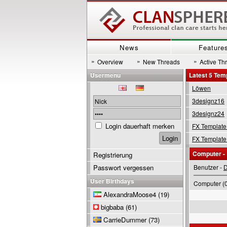
News
Feature
»
»
»
Overview
New Threads
Active Th
Usermenu
Latest 5 Tem
Löwen
3designz16
3designz24
Login dauerhaft merken
FX Template
FX Template
Computer -
Registrierung
Passwort vergessen
Benutzer -
D
User Birthdays
Computer (0
AlexandraMoose4
(19)
bigbaba
(61)
CarrieDummer
(73)