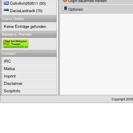
Login dauerhaft merken
ColinAvh253511
(50)
Optionen
DaciaLardner8
(70)
Users Online
Keine Einträge gefunden.
Banners / Partner
Contact
IRC
Mailus
Imprint
Disclaimer
Scriptinfo
Copyright 200