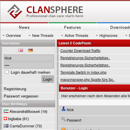
News
Features
Download
»
»
»
»
»
Overview
New Threads
Active Threads
Highscores
Usermenu
Latest 5 CodePaste
Counter Download-Traffic
Registrierungs Sicherheitsfrag..
Registrierungs Sicherheitsfrag..
Login dauerhaft merken
Template Switch in index.php
maps/manage.php Spalte fürs Sp..
Benutzer - Login
Registrierung
Passwort vergessen
Hier erscheinen nach dem Absenden alle 
User Birthdays
Nick
AlexandraMoose4
(19)
bigbaba
(61)
Passwort
CarrieDummer
(73)