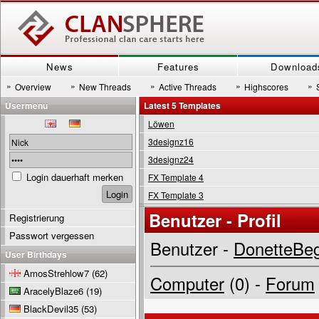
News
Features
Download
»
»
»
»
»
Overview
New Threads
Active Threads
Highscores
Usermenu
Latest 5 Templates
Löwen
3designz16
3designz24
Login dauerhaft merken
FX Template 4
FX Template 3
Benutzer - Profil
Registrierung
Passwort vergessen
Benutzer -
DonetteBe
User Birthdays
AmosStrehlow7
(62)
Computer
(0) -
Forum
AracelyBlaze6
(19)
BlackDevil35
(53)