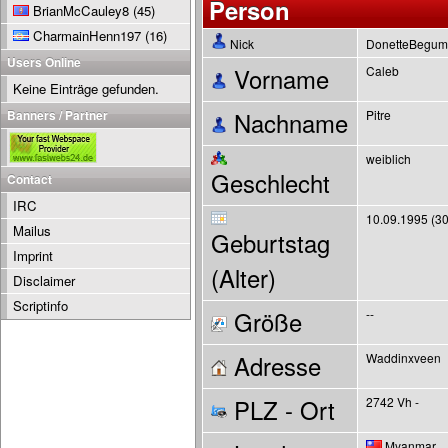
Person
BrianMcCauley8
(45)
CharmainHenn197
(16)
Nick
DonetteBegu
Users Online
Vorname
Caleb
Keine Einträge gefunden.
Banners / Partner
Nachname
Pitre
weiblich
Geschlecht
Contact
IRC
10.09.1995 (30
Mailus
Geburtstag
Imprint
(Alter)
Disclaimer
Scriptinfo
Größe
--
Adresse
Waddinxveen
PLZ - Ort
2742 Vh -
Myanmar