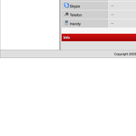
--
Skype
--
Telefon
--
Handy
Info
Copyright 200