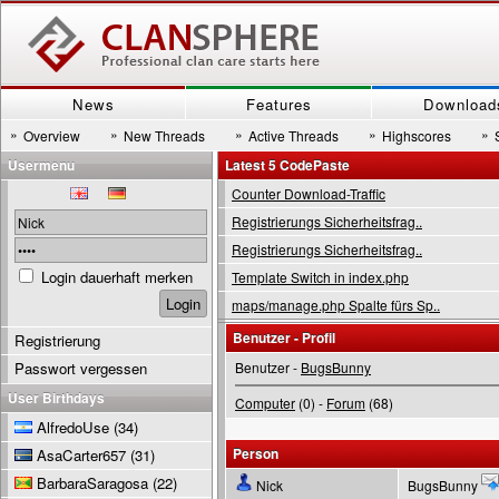
News
Features
Download
»
»
»
»
»
Overview
New Threads
Active Threads
Highscores
Usermenu
Latest 5 CodePaste
Counter Download-Traffic
Registrierungs Sicherheitsfrag..
Registrierungs Sicherheitsfrag..
Login dauerhaft merken
Template Switch in index.php
maps/manage.php Spalte fürs Sp..
Benutzer - Profil
Registrierung
Passwort vergessen
Benutzer -
BugsBunny
User Birthdays
Computer
(0) -
Forum
(68)
AlfredoUse
(34)
Person
AsaCarter657
(31)
BarbaraSaragosa
(22)
Nick
BugsBunny