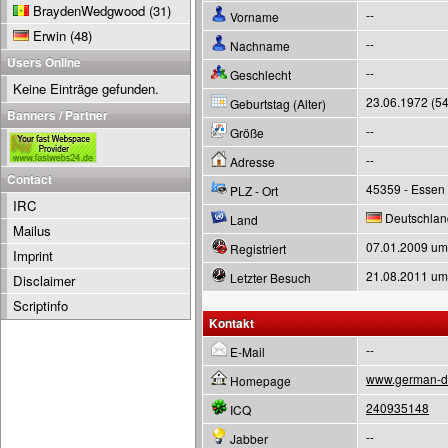
BraydenWedgwood
(31)
--
Vorname
Erwin
(48)
--
Nachname
Users Online
--
Geschlecht
Keine Einträge gefunden.
23.06.1972 (54
Geburtstag (Alter)
Banners / Partner
--
Größe
--
Adresse
Contact
45359 - Essen
PLZ - Ort
IRC
Deutschlan
Land
Mailus
07.01.2009 um
Registriert
Imprint
21.08.2011 um
Letzter Besuch
Disclaimer
Scriptinfo
Kontakt
--
E-Mail
www.german-dr
Homepage
240935148
ICQ
--
Jabber