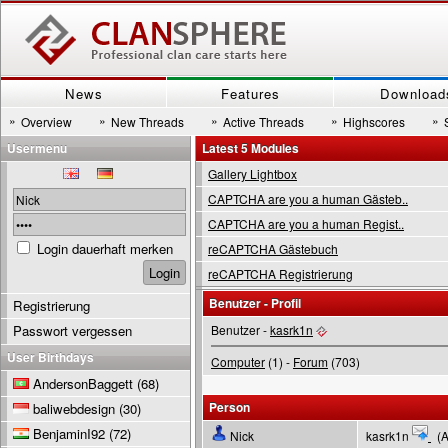
News
Features
Download
»
»
»
»
»
Overview
New Threads
Active Threads
Highscores
Usermenu
Latest 5 Modules
Gallery Lightbox
CAPTCHA are you a human Gästeb..
CAPTCHA are you a human Regist..
Login dauerhaft merken
reCAPTCHA Gästebuch
reCAPTCHA Registrierung
Benutzer - Profil
Registrierung
Passwort vergessen
Benutzer -
kasrk1n
User Birthdays
Computer
(1) -
Forum
(703)
AndersonBaggett
(68)
Person
baliwebdesign
(30)
BenjaminI92
(72)
Nick
kasrk1n
(A