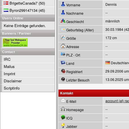
BrigetteCanada7
(50)
Dennis
Vorname
Byron299147134
(45)
--
Nachname
Users Online
männlich
Geschlecht
Keine Einträge gefunden.
30.03.1984 (42
Geburtstag (Alter)
Banners / Partner
172 cm
Größe
--
Adresse
Contact
--
PLZ - Ort
IRC
Deutschlan
Land
Mailus
29.09.2006 um
Registriert
Imprint
13.06.2025 um
Letzter Besuch
Disclaimer
Scriptinfo
Kontakt
account (at) ra
E-Mail
--
Homepage
--
ICQ
--
Jabber