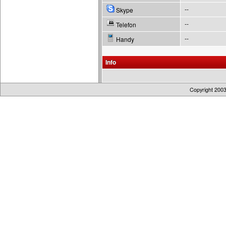
--
Skype
--
Telefon
--
Handy
Info
Copyright 200