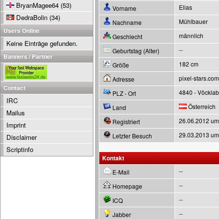
BryanMagee64
(53)
Elias
Vorname
DedraBolin
(34)
Mühlbauer
Nachname
Users Online
männlich
Geschlecht
Keine Einträge gefunden.
--
Geburtstag (Alter)
Banners / Partner
182 cm
Größe
pixel-stars.com
Adresse
Contact
4840 - Vöcklab
PLZ - Ort
IRC
Österreich
Land
Mailus
26.06.2012 um
Registriert
Imprint
29.03.2013 um
Letzter Besuch
Disclaimer
Scriptinfo
Kontakt
--
E-Mail
--
Homepage
--
ICQ
--
Jabber