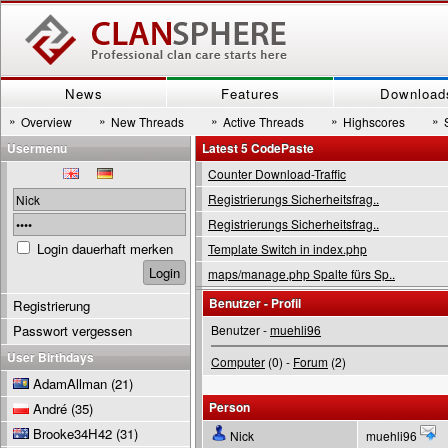
News
Features
Download
»
»
»
»
»
Overview
New Threads
Active Threads
Highscores
Usermenu
Latest 5 CodePaste
Counter Download-Traffic
Registrierungs Sicherheitsfrag..
Registrierungs Sicherheitsfrag..
Login dauerhaft merken
Template Switch in index.php
maps/manage.php Spalte fürs Sp..
Benutzer - Profil
Registrierung
Passwort vergessen
Benutzer -
muehli96
User Birthdays
Computer
(0) -
Forum
(2)
AdamAllman
(21)
Person
André
(35)
Brooke34H42
(31)
Nick
muehli96