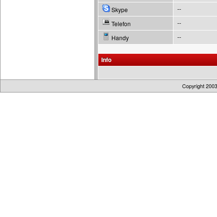
--
Skype
--
Telefon
--
Handy
Info
Copyright 200