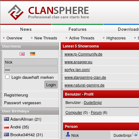
News
Features
Download
»
»
»
»
»
Overview
New Threads
Active Threads
Highscores
Usermenu
Latest 5 Showrooms
www.rp-Community.de
www.ansager.eu
sortyx-lan.com/
Login dauerhaft merken
www.stargaming-clan.de
www.natural-gaming.de
Benutzer - Profil
Registrierung
Passwort vergessen
Benutzer -
DudeSnipi
User Birthdays
Computer
(0) -
Forum
(6)
AdamAllman
(21)
Person
André
(35)
Brooke34H42
(31)
Nick
DudeSnipi