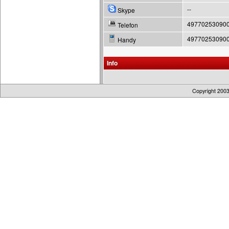
--
Skype
49770253090
Telefon
49770253090
Handy
Info
Copyright 200