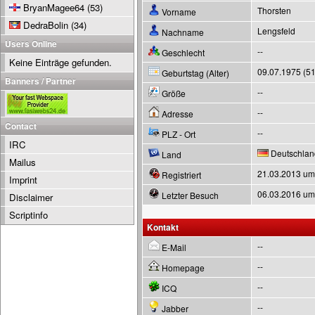
BryanMagee64
(53)
Thorsten
Vorname
DedraBolin
(34)
Lengsfeld
Nachname
Users Online
--
Geschlecht
Keine Einträge gefunden.
09.07.1975 (51
Geburtstag (Alter)
Banners / Partner
--
Größe
--
Adresse
Contact
--
PLZ - Ort
IRC
Deutschlan
Land
Mailus
21.03.2013 um
Registriert
Imprint
06.03.2016 um
Letzter Besuch
Disclaimer
Scriptinfo
Kontakt
--
E-Mail
--
Homepage
--
ICQ
--
Jabber