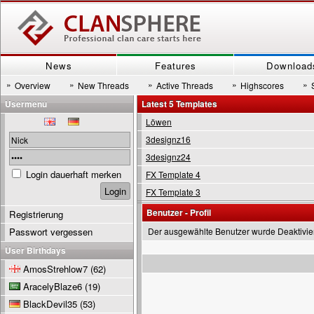
News
Features
Download
»
»
»
»
»
Overview
New Threads
Active Threads
Highscores
Usermenu
Latest 5 Templates
Löwen
3designz16
3designz24
Login dauerhaft merken
FX Template 4
FX Template 3
Benutzer - Profil
Registrierung
Passwort vergessen
Der ausgewählte Benutzer wurde Deaktivie
User Birthdays
AmosStrehlow7
(62)
AracelyBlaze6
(19)
BlackDevil35
(53)