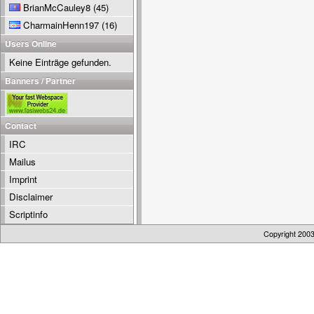
BrianMcCauley8
(45)
CharmainHenn197
(16)
Users Online
Keine Einträge gefunden.
Banners / Partner
Contact
IRC
Mailus
Imprint
Disclaimer
Scriptinfo
Copyright 200